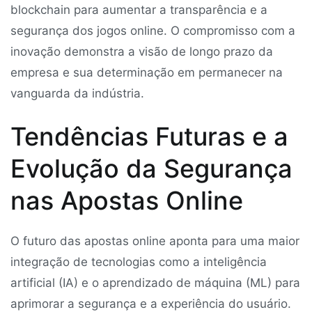
blockchain para aumentar a transparência e a
segurança dos jogos online. O compromisso com a
inovação demonstra a visão de longo prazo da
empresa e sua determinação em permanecer na
vanguarda da indústria.
Tendências Futuras e a
Evolução da Segurança
nas Apostas Online
O futuro das apostas online aponta para uma maior
integração de tecnologias como a inteligência
artificial (IA) e o aprendizado de máquina (ML) para
aprimorar a segurança e a experiência do usuário.