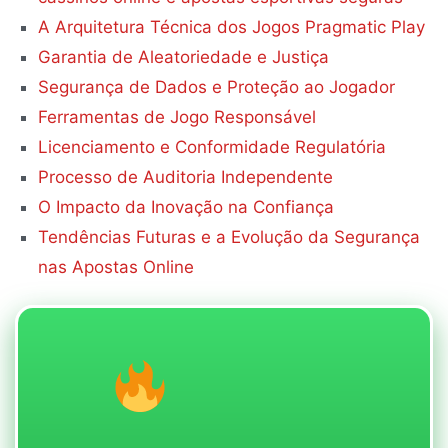
A Arquitetura Técnica dos Jogos Pragmatic Play
Garantia de Aleatoriedade e Justiça
Segurança de Dados e Proteção ao Jogador
Ferramentas de Jogo Responsável
Licenciamento e Conformidade Regulatória
Processo de Auditoria Independente
O Impacto da Inovação na Confiança
Tendências Futuras e a Evolução da Segurança
nas Apostas Online