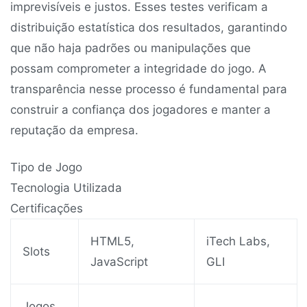
imprevisíveis e justos. Esses testes verificam a
distribuição estatística dos resultados, garantindo
que não haja padrões ou manipulações que
possam comprometer a integridade do jogo. A
transparência nesse processo é fundamental para
construir a confiança dos jogadores e manter a
reputação da empresa.
Tipo de Jogo
Tecnologia Utilizada
Certificações
HTML5,
iTech Labs,
Slots
JavaScript
GLI
Jogos