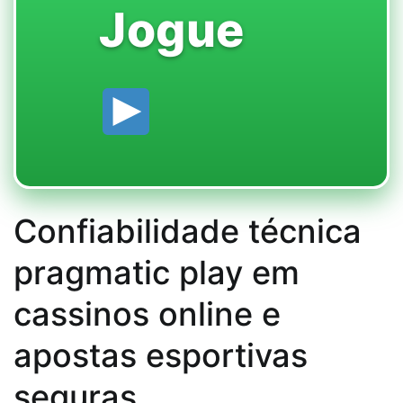
Jogue
Confiabilidade técnica
pragmatic play em
cassinos online e
apostas esportivas
seguras