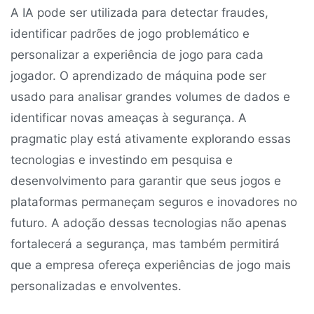
A IA pode ser utilizada para detectar fraudes,
identificar padrões de jogo problemático e
personalizar a experiência de jogo para cada
jogador. O aprendizado de máquina pode ser
usado para analisar grandes volumes de dados e
identificar novas ameaças à segurança. A
pragmatic play está ativamente explorando essas
tecnologias e investindo em pesquisa e
desenvolvimento para garantir que seus jogos e
plataformas permaneçam seguros e inovadores no
futuro. A adoção dessas tecnologias não apenas
fortalecerá a segurança, mas também permitirá
que a empresa ofereça experiências de jogo mais
personalizadas e envolventes.