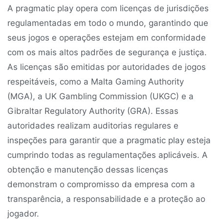
A pragmatic play opera com licenças de jurisdições
regulamentadas em todo o mundo, garantindo que
seus jogos e operações estejam em conformidade
com os mais altos padrões de segurança e justiça.
As licenças são emitidas por autoridades de jogos
respeitáveis, como a Malta Gaming Authority
(MGA), a UK Gambling Commission (UKGC) e a
Gibraltar Regulatory Authority (GRA). Essas
autoridades realizam auditorias regulares e
inspeções para garantir que a pragmatic play esteja
cumprindo todas as regulamentações aplicáveis. A
obtenção e manutenção dessas licenças
demonstram o compromisso da empresa com a
transparência, a responsabilidade e a proteção ao
jogador.