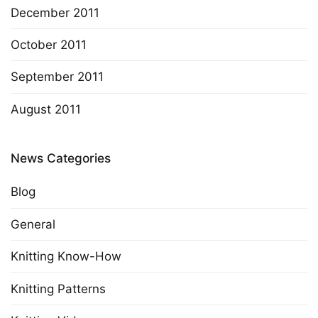
December 2011
October 2011
September 2011
August 2011
News Categories
Blog
General
Knitting Know-How
Knitting Patterns