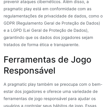
prevenir ataques cibernéticos. Além disso, a
pragmatic play está em conformidade com as
regulamentações de privacidade de dados, como o
GDPR (Regulamento Geral de Proteção de Dados)
e a LGPD (Lei Geral de Proteção de Dados),
garantindo que os dados dos jogadores sejam
tratados de forma ética e transparente.
Ferramentas de Jogo
Responsável
A pragmatic play também se preocupa com o bem-
estar dos jogadores e oferece uma variedade de
ferramentas de jogo responsável para ajudar os
usuários a controlar seus hábitos de jogo. Essas