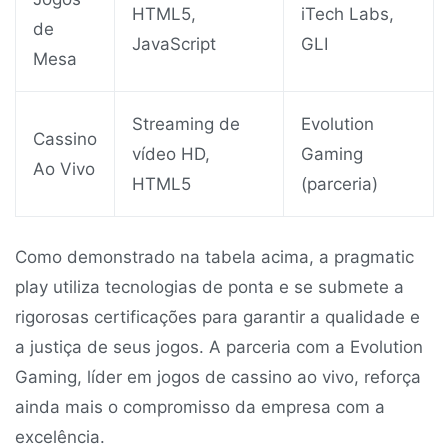
HTML5,
iTech Labs,
de
JavaScript
GLI
Mesa
Streaming de
Evolution
Cassino
vídeo HD,
Gaming
Ao Vivo
HTML5
(parceria)
Como demonstrado na tabela acima, a pragmatic
play utiliza tecnologias de ponta e se submete a
rigorosas certificações para garantir a qualidade e
a justiça de seus jogos. A parceria com a Evolution
Gaming, líder em jogos de cassino ao vivo, reforça
ainda mais o compromisso da empresa com a
excelência.