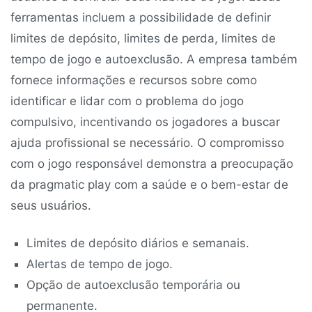
ferramentas incluem a possibilidade de definir
limites de depósito, limites de perda, limites de
tempo de jogo e autoexclusão. A empresa também
fornece informações e recursos sobre como
identificar e lidar com o problema do jogo
compulsivo, incentivando os jogadores a buscar
ajuda profissional se necessário. O compromisso
com o jogo responsável demonstra a preocupação
da pragmatic play com a saúde e o bem-estar de
seus usuários.
Limites de depósito diários e semanais.
Alertas de tempo de jogo.
Opção de autoexclusão temporária ou
permanente.