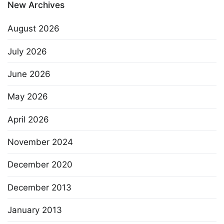
New Archives
August 2026
July 2026
June 2026
May 2026
April 2026
November 2024
December 2020
December 2013
January 2013