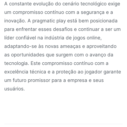
A constante evolução do cenário tecnológico exige
um compromisso contínuo com a segurança e a
inovação. A pragmatic play está bem posicionada
para enfrentar esses desafios e continuar a ser um
líder confiável na indústria de jogos online,
adaptando-se às novas ameaças e aproveitando
as oportunidades que surgem com o avanço da
tecnologia. Este compromisso contínuo com a
excelência técnica e a proteção ao jogador garante
um futuro promissor para a empresa e seus
usuários.