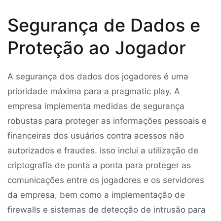
Segurança de Dados e
Proteção ao Jogador
A segurança dos dados dos jogadores é uma
prioridade máxima para a pragmatic play. A
empresa implementa medidas de segurança
robustas para proteger as informações pessoais e
financeiras dos usuários contra acessos não
autorizados e fraudes. Isso inclui a utilização de
criptografia de ponta a ponta para proteger as
comunicações entre os jogadores e os servidores
da empresa, bem como a implementação de
firewalls e sistemas de detecção de intrusão para