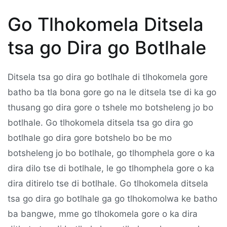
Go Tlhokomela Ditsela
tsa go Dira go Botlhale
Ditsela tsa go dira go botlhale di tlhokomela gore
batho ba tla bona gore go na le ditsela tse di ka go
thusang go dira gore o tshele mo botsheleng jo bo
botlhale. Go tlhokomela ditsela tsa go dira go
botlhale go dira gore botshelo bo be mo
botsheleng jo bo botlhale, go tlhomphela gore o ka
dira dilo tse di botlhale, le go tlhomphela gore o ka
dira ditirelo tse di botlhale. Go tlhokomela ditsela
tsa go dira go botlhale ga go tlhokomolwa ke batho
ba bangwe, mme go tlhokomela gore o ka dira