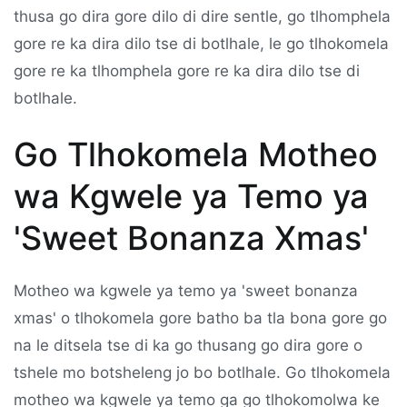
thusa go dira gore dilo di dire sentle, go tlhomphela
gore re ka dira dilo tse di botlhale, le go tlhokomela
gore re ka tlhomphela gore re ka dira dilo tse di
botlhale.
Go Tlhokomela Motheo
wa Kgwele ya Temo ya
'Sweet Bonanza Xmas'
Motheo wa kgwele ya temo ya 'sweet bonanza
xmas' o tlhokomela gore batho ba tla bona gore go
na le ditsela tse di ka go thusang go dira gore o
tshele mo botsheleng jo bo botlhale. Go tlhokomela
motheo wa kgwele ya temo ga go tlhokomolwa ke