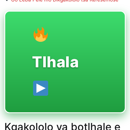
Tlhala
Kgakololo ya botlhale e