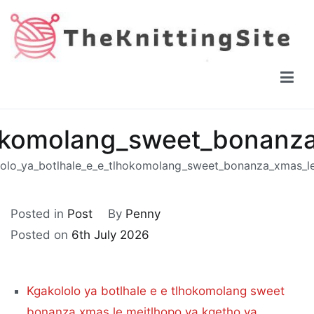
Skip
to
content
The Knitting Site
How to knit, free videos, free patterns
hokomolang_sweet_bonanz
olo_ya_botlhale_e_e_tlhokomolang_sweet_bonanza_xmas_l
Posted in
Post
By
Penny
Posted on
6th July 2026
Kgakololo ya botlhale e e tlhokomolang sweet
bonanza xmas le meitlhopo ya kgetho ya