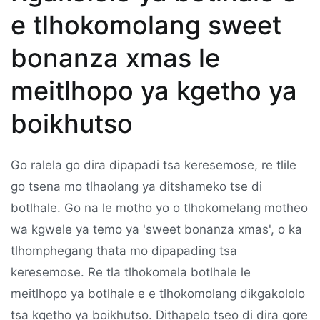
e tlhokomolang sweet
bonanza xmas le
meitlhopo ya kgetho ya
boikhutso
Go ralela go dira dipapadi tsa keresemose, re tlile
go tsena mo tlhaolang ya ditshameko tse di
botlhale. Go na le motho yo o tlhokomelang motheo
wa kgwele ya temo ya 'sweet bonanza xmas', o ka
tlhomphegang thata mo dipapading tsa
keresemose. Re tla tlhokomela botlhale le
meitlhopo ya botlhale e e tlhokomolang dikgakololo
tsa kgetho ya boikhutso. Dithapelo tseo di dira gore