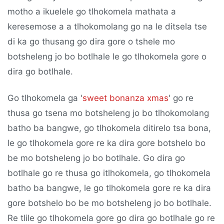
motho a ikuelele go tlhokomela mathata a
keresemose a a tlhokomolang go na le ditsela tse
di ka go thusang go dira gore o tshele mo
botsheleng jo bo botlhale le go tlhokomela gore o
dira go botlhale.
Go tlhokomela ga '
sweet bonanza xmas
' go re
thusa go tsena mo botsheleng jo bo tlhokomolang
batho ba bangwe, go tlhokomela ditirelo tsa bona,
le go tlhokomela gore re ka dira gore botshelo bo
be mo botsheleng jo bo botlhale. Go dira go
botlhale go re thusa go itlhokomela, go tlhokomela
batho ba bangwe, le go tlhokomela gore re ka dira
gore botshelo bo be mo botsheleng jo bo botlhale.
Re tlile go tlhokomela gore go dira go botlhale go re