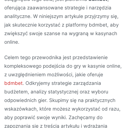
oferująca zaawansowane strategie i narzędzia
analityczne. W niniejszym artykule przyjrzymy się,
jak skutecznie korzystać z platformy bdmbet, aby
zwiększyć swoje szanse na wygraną w kasynach
online.
Celem tego przewodnika jest przedstawienie
kompleksowego podejścia do gry w kasynie online,
z uwzględnieniem możliwości, jakie oferuje
bdmbet
. Odkryjemy strategie zarządzania
budżetem, analizy statystycznej oraz wyboru
odpowiednich gier. Skupimy się na praktycznych
wskazówkach, które możesz wykorzystać od razu,
aby poprawić swoje wyniki. Zachęcamy do
zapoznania się z treścią artykułu i wdrażania