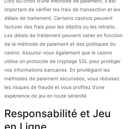
Lors du choix d’une méthode de paiement, il est
important de vérifier les frais de transaction et les
délais de traitement. Certains casinos peuvent
facturer des frais pour les dépôts ou les retraits.
Les délais de traitement peuvent varier en fonction
de la méthode de paiement et des politiques du
casino. Assurez-vous également que le casino
utilise un protocole de cryptage SSL pour protéger
vos informations bancaires. En privilégiant les
méthodes de paiement sécurisées, vous réduisez
les risques de fraude et vous profitez d’une
expérience de jeu en toute sérénité.
Responsabilité et Jeu
en Ligne