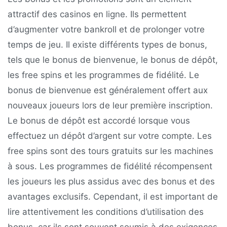
attractif des casinos en ligne. Ils permettent
d’augmenter votre bankroll et de prolonger votre
temps de jeu. Il existe différents types de bonus,
tels que le bonus de bienvenue, le bonus de dépôt,
les free spins et les programmes de fidélité. Le
bonus de bienvenue est généralement offert aux
nouveaux joueurs lors de leur première inscription.
Le bonus de dépôt est accordé lorsque vous
effectuez un dépôt d’argent sur votre compte. Les
free spins sont des tours gratuits sur les machines
à sous. Les programmes de fidélité récompensent
les joueurs les plus assidus avec des bonus et des
avantages exclusifs. Cependant, il est important de
lire attentivement les conditions d’utilisation des