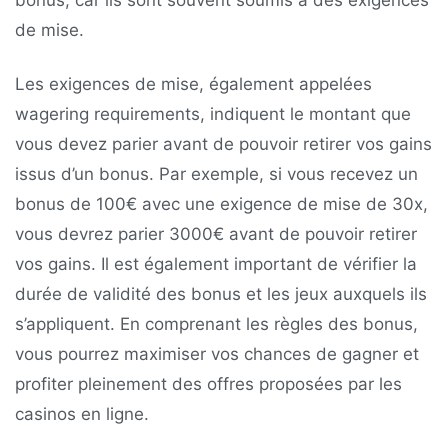
bonus, car ils sont souvent soumis à des exigences
de mise.
Les exigences de mise, également appelées
wagering requirements, indiquent le montant que
vous devez parier avant de pouvoir retirer vos gains
issus d’un bonus. Par exemple, si vous recevez un
bonus de 100€ avec une exigence de mise de 30x,
vous devrez parier 3000€ avant de pouvoir retirer
vos gains. Il est également important de vérifier la
durée de validité des bonus et les jeux auxquels ils
s’appliquent. En comprenant les règles des bonus,
vous pourrez maximiser vos chances de gagner et
profiter pleinement des offres proposées par les
casinos en ligne.