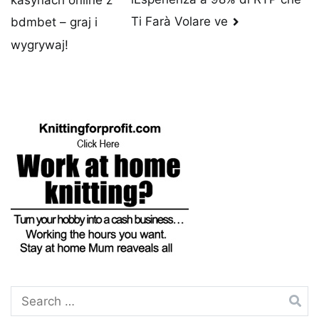
kasynach online z
Ti Farà Volare ve
bdmbet – graj i
wygrywaj!
Search
for: