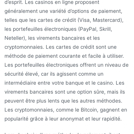
d’esprit. Les casinos en ligne proposent
généralement une variété d’options de paiement,
telles que les cartes de crédit (Visa, Mastercard),
les portefeuilles électroniques (PayPal, Skrill,
Neteller), les virements bancaires et les
cryptomonnaies. Les cartes de crédit sont une
méthode de paiement courante et facile à utiliser.
Les portefeuilles électroniques offrent un niveau de
sécurité élevé, car ils agissent comme un
intermédiaire entre votre banque et le casino. Les
virements bancaires sont une option sûre, mais ils
peuvent être plus lents que les autres méthodes.
Les cryptomonnaies, comme le Bitcoin, gagnent en
popularité grâce à leur anonymat et leur rapidité.