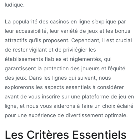
ludique.
La popularité des casinos en ligne s’explique par
leur accessibilité, leur variété de jeux et les bonus
attractifs qu’ils proposent. Cependant, il est crucial
de rester vigilant et de privilégier les
établissements fiables et réglementés, qui
garantissent la protection des joueurs et l’équité
des jeux. Dans les lignes qui suivent, nous
explorerons les aspects essentiels à considérer
avant de vous inscrire sur une plateforme de jeu en
ligne, et nous vous aiderons à faire un choix éclairé
pour une expérience de divertissement optimale.
Les Critères Essentiels