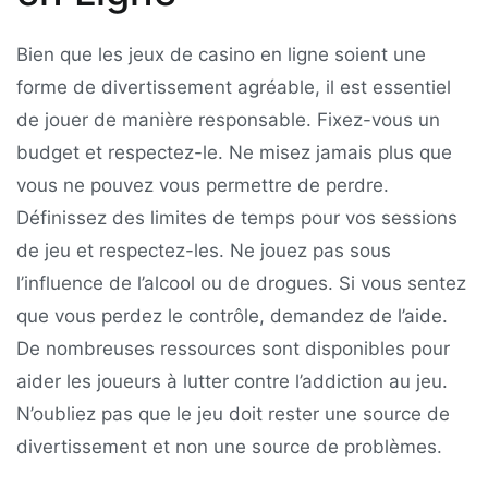
Bien que les jeux de casino en ligne soient une
forme de divertissement agréable, il est essentiel
de jouer de manière responsable. Fixez-vous un
budget et respectez-le. Ne misez jamais plus que
vous ne pouvez vous permettre de perdre.
Définissez des limites de temps pour vos sessions
de jeu et respectez-les. Ne jouez pas sous
l’influence de l’alcool ou de drogues. Si vous sentez
que vous perdez le contrôle, demandez de l’aide.
De nombreuses ressources sont disponibles pour
aider les joueurs à lutter contre l’addiction au jeu.
N’oubliez pas que le jeu doit rester une source de
divertissement et non une source de problèmes.