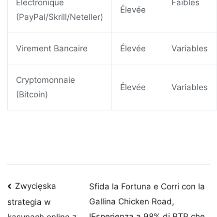
Électronique
Faibles
Élevée
(PayPal/Skrill/Neteller)
Virement Bancaire
Élevée
Variables
Cryptomonnaie
Élevée
Variables
(Bitcoin)
Post
Zwycięska
Sfida la Fortuna e Corri con la
Gallina Chicken Road,
strategia w
navigation
lEsperienza a 98% di RTP che