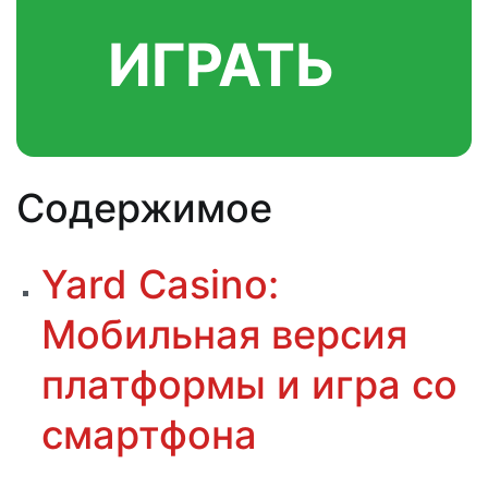
ИГРАТЬ
Содержимое
Yard Casino:
Мобильная версия
платформы и игра со
смартфона