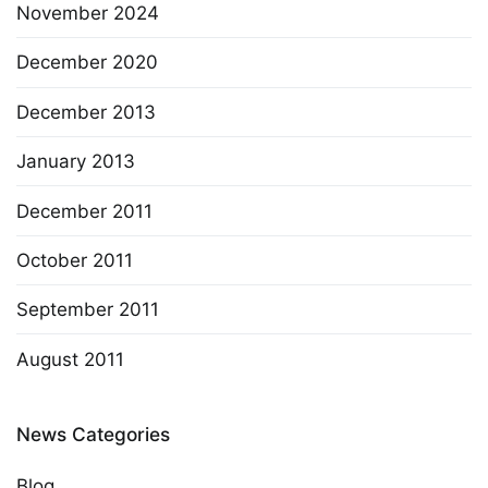
November 2024
December 2020
December 2013
January 2013
December 2011
October 2011
September 2011
August 2011
News Categories
Blog