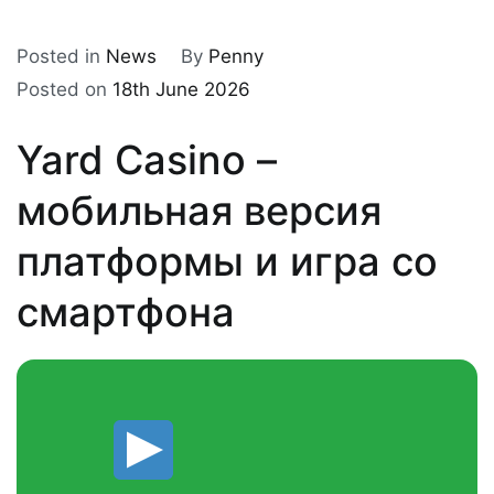
Posted in
News
By
Penny
Posted on
18th June 2026
Yard Casino –
мобильная версия
платформы и игра со
смартфона