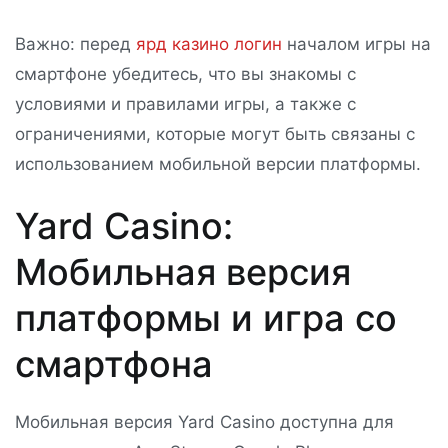
Важно: перед
ярд казино логин
началом игры на
смартфоне убедитесь, что вы знакомы с
условиями и правилами игры, а также с
ограничениями, которые могут быть связаны с
использованием мобильной версии платформы.
Yard Casino:
Мобильная версия
платформы и игра со
смартфона
Мобильная версия Yard Casino доступна для