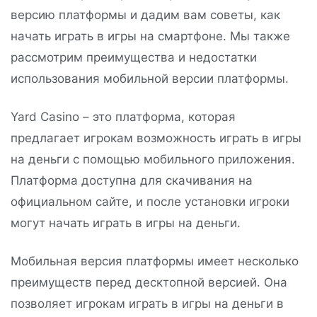
версию платформы и дадим вам советы, как
начать играть в игры на смартфоне. Мы также
рассмотрим преимущества и недостатки
использования мобильной версии платформы.
Yard Casino – это платформа, которая
предлагает игрокам возможность играть в игры
на деньги с помощью мобильного приложения.
Платформа доступна для скачивания на
официальном сайте, и после установки игроки
могут начать играть в игры на деньги.
Мобильная версия платформы имеет несколько
преимуществ перед десктопной версией. Она
позволяет игрокам играть в игры на деньги в