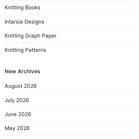
Knitting Books
Intarsia Designs
Knitting Graph Paper
Knitting Patterns
New Archives
August 2026
July 2026
June 2026
May 2026