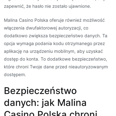
zapewnić, że hasło nie zostało ujawnione.
Malina Casino Polska oferuje również możliwość
włączenia dwufaktorowej autoryzacji, co
dodatkowo zwiększa bezpieczeństwo danych. Ta
opcja wymaga podania kodu otrzymanego przez
aplikację na urządzeniu mobilnym, aby uzyskać
dostęp do konta. To dodatkowe bezpieczeństwo,
które chroni Twoje dane przed nieautoryzowanym
dostępem.
Bezpieczeństwo
danych: jak Malina
Casino Polska chroni