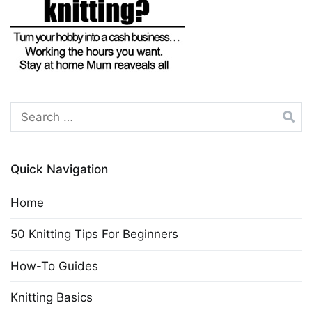
Search
for:
Quick Navigation
Home
50 Knitting Tips For Beginners
How-To Guides
Knitting Basics