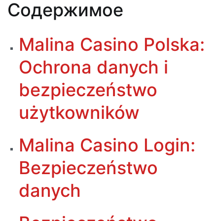
Содержимое
Malina Casino Polska:
Ochrona danych i
bezpieczeństwo
użytkowników
Malina Casino Login:
Bezpieczeństwo
danych