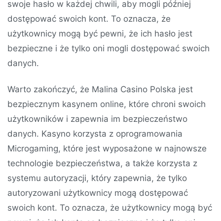
swoje hasło w każdej chwili, aby mogli później
dostępować swoich kont. To oznacza, że
użytkownicy mogą być pewni, że ich hasło jest
bezpieczne i że tylko oni mogli dostępować swoich
danych.
Warto zakończyć, że Malina Casino Polska jest
bezpiecznym kasynem online, które chroni swoich
użytkowników i zapewnia im bezpieczeństwo
danych. Kasyno korzysta z oprogramowania
Microgaming, które jest wyposażone w najnowsze
technologie bezpieczeństwa, a także korzysta z
systemu autoryzacji, który zapewnia, że tylko
autoryzowani użytkownicy mogą dostępować
swoich kont. To oznacza, że użytkownicy mogą być