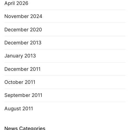
April 2026
November 2024
December 2020
December 2013
January 2013
December 2011
October 2011
September 2011
August 2011
News Categories