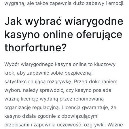
wygraną, ale także zapewnia dużo zabawy i emocji.
Jak wybrać wiarygodne
kasyno online oferujące
thorfortune?
Wybór wiarygodnego kasyna online to kluczowy
krok, aby zapewnić sobie bezpieczną i
satysfakcjonującą rozgrywkę. Przed dokonaniem
wyboru należy sprawdzić, czy kasyno posiada
ważną licencję wydaną przez renomowaną
organizację regulacyjną. Licencja gwarantuje, że
kasyno działa zgodnie z obowiązującymi
przepisami i zapewnia uczciwość rozgrywki. Ważne