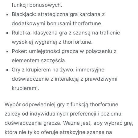
funkcji bonusowych.
Blackjack: strategiczna gra karciana z
dodatkowymi bonusami thorfortune.
Ruletka: klasyczna gra z szansą na trafienie
wysokiej wygranej z thorfortune.
Poker: umiejętności gracza w połączeniu z
elementem szczęścia.
Gry z krupierem na żywo: immersyjne
doświadczenie z interakcją z prawdziwymi
krupierami.
Wybór odpowiedniej gry z funkcją thorfortune
zależy od indywidualnych preferencji i poziomu
doświadczenia gracza. Ważne jest, aby wybrać grę,
która nie tylko oferuje atrakcyjne szanse na