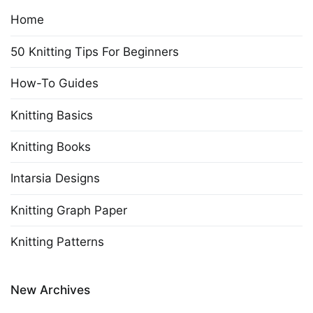
Home
50 Knitting Tips For Beginners
How-To Guides
Knitting Basics
Knitting Books
Intarsia Designs
Knitting Graph Paper
Knitting Patterns
New Archives