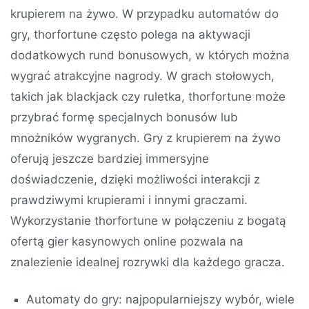
krupierem na żywo. W przypadku automatów do
gry, thorfortune często polega na aktywacji
dodatkowych rund bonusowych, w których można
wygrać atrakcyjne nagrody. W grach stołowych,
takich jak blackjack czy ruletka, thorfortune może
przybrać formę specjalnych bonusów lub
mnożników wygranych. Gry z krupierem na żywo
oferują jeszcze bardziej immersyjne
doświadczenie, dzięki możliwości interakcji z
prawdziwymi krupierami i innymi graczami.
Wykorzystanie thorfortune w połączeniu z bogatą
ofertą gier kasynowych online pozwala na
znalezienie idealnej rozrywki dla każdego gracza.
Automaty do gry: najpopularniejszy wybór, wiele