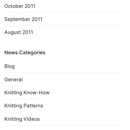
October 2011
September 2011
August 2011
News Categories
Blog
General
Knitting Know-How
Knitting Patterns
Knitting Videos