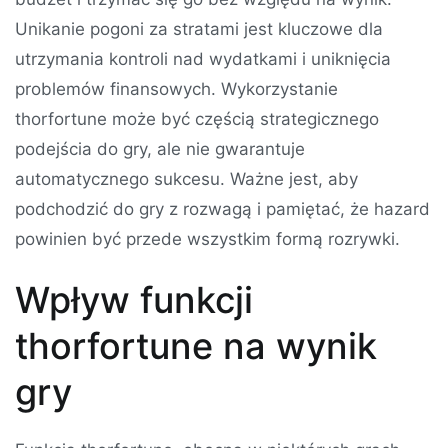
Unikanie pogoni za stratami jest kluczowe dla
utrzymania kontroli nad wydatkami i uniknięcia
problemów finansowych. Wykorzystanie
thorfortune może być częścią strategicznego
podejścia do gry, ale nie gwarantuje
automatycznego sukcesu. Ważne jest, aby
podchodzić do gry z rozwagą i pamiętać, że hazard
powinien być przede wszystkim formą rozrywki.
Wpływ funkcji
thorfortune na wynik
gry