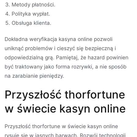
Metody płatności.
Polityka wypłat.
Obsługa klienta.
Dokładna weryfikacja kasyna online pozwoli
uniknąć problemów i cieszyć się bezpieczną i
odpowiedzialną grą. Pamiętaj, że hazard powinien
być traktowany jako forma rozrywki, a nie sposób
na zarabianie pieniędzy.
Przyszłość thorfortune
w świecie kasyn online
Przyszłość thorfortune w świecie kasyn online
rysuje się w jasnych barwach. Rozwój technologii