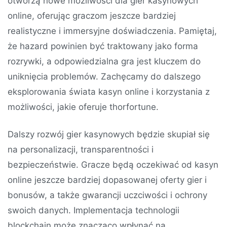
otworzą nowe możliwości dla gier kasynowych
online, oferując graczom jeszcze bardziej
realistyczne i immersyjne doświadczenia. Pamiętaj,
że hazard powinien być traktowany jako forma
rozrywki, a odpowiedzialna gra jest kluczem do
uniknięcia problemów. Zachęcamy do dalszego
eksplorowania świata kasyn online i korzystania z
możliwości, jakie oferuje thorfortune.
Dalszy rozwój gier kasynowych będzie skupiał się
na personalizacji, transparentności i
bezpieczeństwie. Gracze będą oczekiwać od kasyn
online jeszcze bardziej dopasowanej oferty gier i
bonusów, a także gwarancji uczciwości i ochrony
swoich danych. Implementacja technologii
blockchain może znacząco wpłynąć na