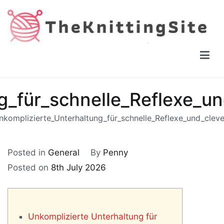
Skip
to
content
The Knitting Site
How to knit, free videos, free patterns
g_für_schnelle_Reflexe_u
nkomplizierte_Unterhaltung_für_schnelle_Reflexe_und_clev
Posted in
General
By
Penny
Posted on
8th July 2026
Unkomplizierte Unterhaltung für