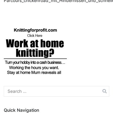
Parcours_chickenroad_mit_Hindernissen_und_schnel
navigation
Search
for:
Quick Navigation