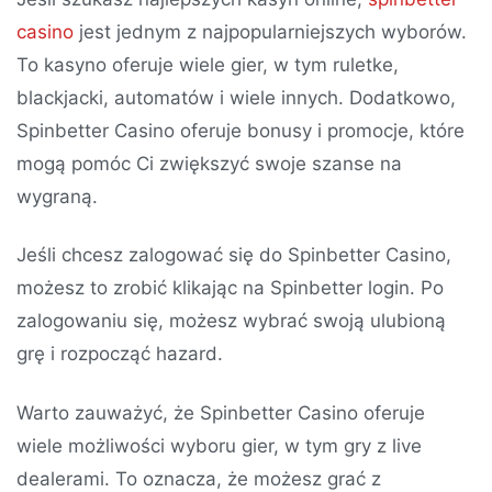
casino
jest jednym z najpopularniejszych wyborów.
To kasyno oferuje wiele gier, w tym ruletke,
blackjacki, automatów i wiele innych. Dodatkowo,
Spinbetter Casino oferuje bonusy i promocje, które
mogą pomóc Ci zwiększyć swoje szanse na
wygraną.
Jeśli chcesz zalogować się do Spinbetter Casino,
możesz to zrobić klikając na Spinbetter login. Po
zalogowaniu się, możesz wybrać swoją ulubioną
grę i rozpocząć hazard.
Warto zauważyć, że Spinbetter Casino oferuje
wiele możliwości wyboru gier, w tym gry z live
dealerami. To oznacza, że możesz grać z