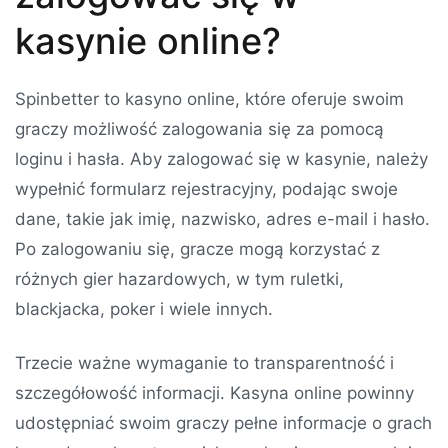
kasynie online?
Spinbetter to kasyno online, które oferuje swoim
graczy możliwość zalogowania się za pomocą
loginu i hasła. Aby zalogować się w kasynie, należy
wypełnić formularz rejestracyjny, podając swoje
dane, takie jak imię, nazwisko, adres e-mail i hasło.
Po zalogowaniu się, gracze mogą korzystać z
różnych gier hazardowych, w tym ruletki,
blackjacka, poker i wiele innych.
Trzecie ważne wymaganie to transparentność i
szczegółowość informacji. Kasyna online powinny
udostępniać swoim graczy pełne informacje o grach