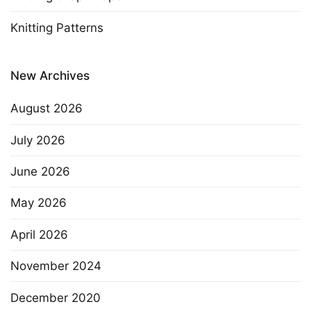
Knitting Patterns
New Archives
August 2026
July 2026
June 2026
May 2026
April 2026
November 2024
December 2020