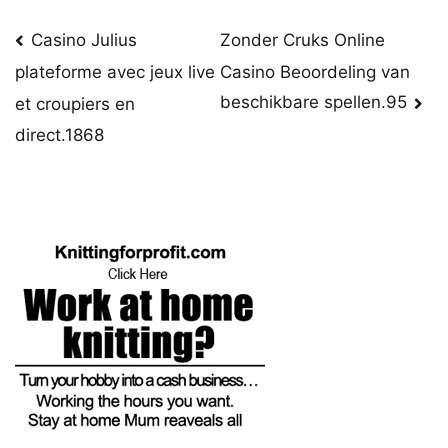
Post
Casino Julius
Zonder Cruks Online
Casino Beoordeling van
plateforme avec jeux live
navigation
beschikbare spellen.95
et croupiers en
direct.1868