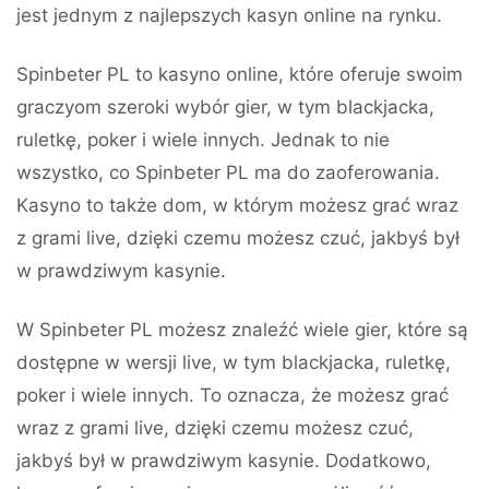
jest jednym z najlepszych kasyn online na rynku.
Spinbeter PL to kasyno online, które oferuje swoim
graczyom szeroki wybór gier, w tym blackjacka,
ruletkę, poker i wiele innych. Jednak to nie
wszystko, co Spinbeter PL ma do zaoferowania.
Kasyno to także dom, w którym możesz grać wraz
z grami live, dzięki czemu możesz czuć, jakbyś był
w prawdziwym kasynie.
W Spinbeter PL możesz znaleźć wiele gier, które są
dostępne w wersji live, w tym blackjacka, ruletkę,
poker i wiele innych. To oznacza, że możesz grać
wraz z grami live, dzięki czemu możesz czuć,
jakbyś był w prawdziwym kasynie. Dodatkowo,