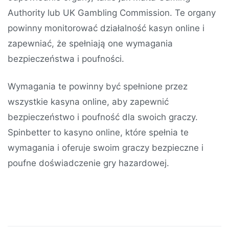
Authority lub UK Gambling Commission. Te organy
powinny monitorować działalność kasyn online i
zapewniać, że spełniają one wymagania
bezpieczeństwa i poufności.
Wymagania te powinny być spełnione przez
wszystkie kasyna online, aby zapewnić
bezpieczeństwo i poufność dla swoich graczy.
Spinbetter to kasyno online, które spełnia te
wymagania i oferuje swoim graczy bezpieczne i
poufne doświadczenie gry hazardowej.