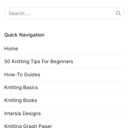
Search
for:
Quick Navigation
Home
50 Knitting Tips For Beginners
How-To Guides
Knitting Basics
Knitting Books
Intarsia Designs
Knitting Graph Paper