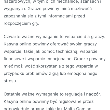
hazardowych, w tym o ich mechanice, szansach i
wygranych. Gracze powinny mieć możliwość
zapoznania się z tymi informacjami przed
rozpoczęciem gry.
Czwarte ważne wymaganie to wsparcie dla graczy.
Kasyna online powinny oferować swoim graczy
wsparcie, takie jak pomoc techniczną, wsparcie
finansowe i wsparcie emocjonalne. Gracze powinny
mieć możliwość skorzystania z tego wsparcia w
przypadku problemów z grą lub emocjonalnego
stresu.
Ostatnie ważne wymaganie to regulacja i nadzór.
Kasyna online powinny być regulowane przez
odpowiednie organy, takie jak Malta Gaming