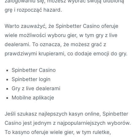
zalogowaniu się, możesz wybrać swoją ulubioną
grę i rozpocząć hazard.
Warto zauważyć, że Spinbetter Casino oferuje
wiele możliwości wyboru gier, w tym gry z live
dealerami. To oznacza, że możesz grać z
prawdziwymi krupierami, co dodaje emocji do gry.
Spinbetter Casino
Spinbetter login
Gry z live dealerami
Mobilne aplikacje
Jeśli szukasz najlepszych kasyn online, Spinbetter
Casino jest jednym z najpopularniejszych wyborów.
To kasyno oferuje wiele gier, w tym ruletke,