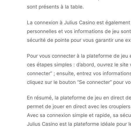
sont présents à la table.
La connexion à Julius Casino est également 
personnelles et vos informations de jeu son
sécurité de pointe pour vous garantir une ex
Pour vous connecter à la plateforme de jeu 
ces étapes simples : d’abord, ouvrez le site
connecter” ; ensuite, entrez vos information
cliquez sur le bouton “Se connecter” pour vo
En résumé, la plateforme de jeu en direct de
permet de jouer en direct avec les croupiers
Avec sa connexion simple et rapide, sa sécur
Julius Casino est la plateforme idéale pour 