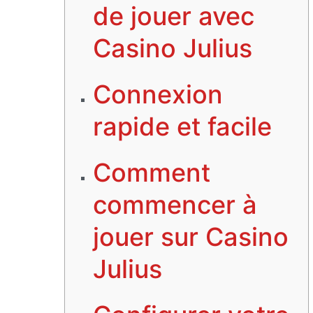
de jouer avec
Casino Julius
Connexion
rapide et facile
Comment
commencer à
jouer sur Casino
Julius