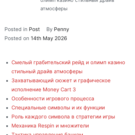
олимп казино стильный драйв
атмосферы
Posted in
Post
By
Penny
Posted on
14th May 2026
Смелый грабительский рейд и олимп казино
стильный драйв атмосферы
Захватывающий сюжет и графическое
исполнение Money Cart 3
Особенности игрового процесса
Специальные символы и их функции
Роль каждого символа в стратегии игры
Механика Respin и множители
Тактика управления банком