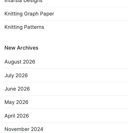
Intarsia Designs
Knitting Graph Paper
Knitting Patterns
New Archives
August 2026
July 2026
June 2026
May 2026
April 2026
November 2024