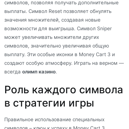
символов, позволяя получать дополнительные
выплаты. Символ Reset позволяет обнулять
значения множителей, создавая новые
возможности для выигрыша. Символ Sniper
может увеличивать множители других
символов, значительно увеличивая общую
выплату. Эти особые иконки в Money Cart 3 и
создают особую атмосферу. Играть на верном —
всегда
олимп казино
.
Роль каждого символа
в стратегии игры
Правильное использование специальных
символов – ключ к успеху в Money Cart 3.