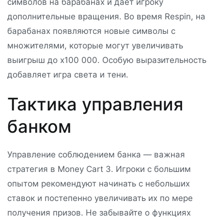
символов на барабанах и дает игроку
дополнительные вращения. Во время Respin, на
барабанах появляются новые символы с
множителями, которые могут увеличивать
выигрыш до x100 000. Особую выразительность
добавляет игра света и тени.
Тактика управления
банком
Управление соблюдением банка — важная
стратегия в Money Cart 3. Игроки с большим
опытом рекомендуют начинать с небольших
ставок и постепенно увеличивать их по мере
получения призов. Не забывайте о функциях