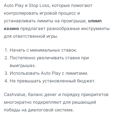
Auto Play и Stop Loss, которые помогают
контролировать игровой процесс и
устанавливать лимиты на проигрыши,
олимп
казино
предлагает разнообразные инструменты
для ответственной игры.
Начать с минимальных ставок.
Постепенно увеличивать ставки при
выигрышах.
Использовать Auto Play с лимитами.
Не превышать установленный бюджет.
Cashvalue, баланс денег и порядку приоритетов
многократно подкрепляют для решающей
победы на диалоговой системе.