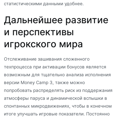
статистическими данными удобнее.
Дальнейшее развитие
и перспективы
игрокского мира
Отслеживание зашивания сложенного
техпроцесса при активации бонусов является
возможным для тщательно анализа исполнения
версии Money Camp 3, также можно
попробовать распределять риск из поддержания
атмосферы паруса и динамической вспышки в
спонтанных микродвижениях, чтобы в конечном
итоге улучшать игровые показатели. Постоянно