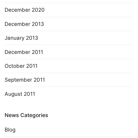
December 2020
December 2013
January 2013
December 2011
October 2011
September 2011
August 2011
News Categories
Blog