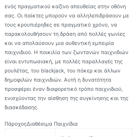
ενός πραγματικού καζίνο απευθείας στην οθόνη
σας. Οι παίκτες μπορούν να αλληλεπιδράσουν με
τους κρουπιέρηδες σε πραγματικό χρόνο, να
παρακολουθήσουν τη δράση από πολλές γωνίες
και να απολαύσουν μια αυθεντική εμπειρία
παιχνιδιού. Η ποικιλία των ζωντανών παιχνιδιών
είναι εντυπωσιακή, με πολλές παραλλαγές της
ρουλέτας, του blackjack, του πόκερ και άλλων
δημοφιλών παιχνιδιών. Αυτή η δυνατότητα
προσφέρει έναν διαφορετικό τρόπο παιχνιδιού,
ενισχύοντας την αίσθηση της συγκίνησης και της
διασκέδασης.
ΠάροχοςΔιαθέσιμα Παιχνίδια