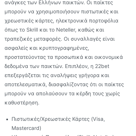
ανάγκες των Ελλήνων παικτών. Οι παίκτες
μπορούν να χρησιμοποιήσουν πιστωτικές και
χρεωστικές κάρτες, ηλεκτρονικά πορτοφόλια
όπως το Skrill και το Neteller, καθώς και
τραπεζικές μεταφορές. Οι συναλλαγές είναι
ασφαλείς και κρυπτογραφημένες,
προστατεύοντας τα προσωπικά και οικονομικά
δεδομένα των παικτών. Επιπλέον, η 22bet
επεξεργάζεται τις αναλήψεις γρήγορα και
αποτελεσματικά, διασφαλίζοντας ότι οι παίκτες
μπορούν να απολαύσουν τα κέρδη τους χωρίς
καθυστέρηση.
Πιστωτικές/Χρεωστικές Κάρτες (Visa,
Mastercard)