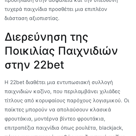
τυχερά παιχνίδια προσθέτει μια επιπλέον
διάσταση αξιοπιστίας.
Διερεύνηση της
Ποικιλίας Παιχνιδιών
στην 22bet
Η 22bet διαθέτει μια εντυπωσιακή συλλογή
παιχνιδιών καζίνο, που περιλαμβάνει χιλιάδες
τίτλους από κορυφαίους παρόχους λογισμικού. Οι
παίκτες μπορούν να απολαύσουν κλασικά
φρουτάκια, μοντέρνα βίντεο φρουτάκια,
επιτραπέζια παιχνίδια όπως ρουλέτα, blackjack,