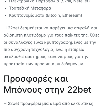
Ηλεκτρονικά Πορτοφόλια (Skrill, Neteller)
Τραπεζική Μεταφορά
Κρυπτονομίσματα (Bitcoin, Ethereum)
Η 22bet δεσμεύεται να παρέχει μια ασφαλή και
αξιόπιστη πλατφόρμα για τους παίκτες της. Όλες
οι συναλλαγές είναι κρυπτογραφημένες με την
πιο σύγχρονη τεχνολογία, ενώ η εταιρεία
ακολουθεί αυστηρούς κανονισμούς για την
προστασία των προσωπικών δεδομένων.
Προσφορές και
Μπόνους στην 22bet
Η 22bet προσφέρει μια σειρά από ελκυστικές