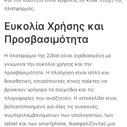
και την ποιότητα είναι εμφανής σε κάθε πτυχή της
πλατφόρμας.
Ευκολία Χρήσης και
Προσβασιμότητα
Η πλατφόρμα της 22bet είναι σχεδιασμένη με
γνώμονα την ευκολία χρήσης και την
προσβασιμότητα. Η πλοήγηση είναι απλή και
διαισθητική, επιτρέποντας στους παίκτες να
βρίσκουν γρήγορα τα παιχνίδια και τις
πληροφορίες που αναζητούν. Η ιστοσελίδα είναι
βελτιστοποιημένη για όλες τις συσκευές,
συμπεριλαμβανομένων των υπολογιστών, των
tablet και των smartphone, διασφαλίζοντας μια