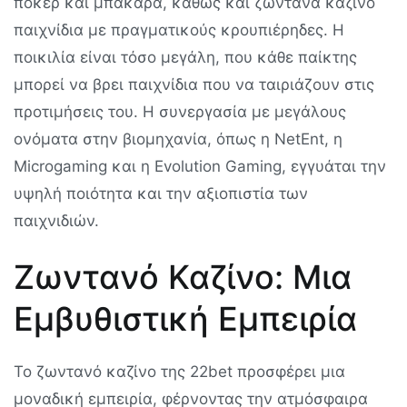
πόκερ και μπακαρά, καθώς και ζωντανά καζίνο
παιχνίδια με πραγματικούς κρουπιέρηδες. Η
ποικιλία είναι τόσο μεγάλη, που κάθε παίκτης
μπορεί να βρει παιχνίδια που να ταιριάζουν στις
προτιμήσεις του. Η συνεργασία με μεγάλους
ονόματα στην βιομηχανία, όπως η NetEnt, η
Microgaming και η Evolution Gaming, εγγυάται την
υψηλή ποιότητα και την αξιοπιστία των
παιχνιδιών.
Ζωντανό Καζίνο: Μια
Εμβυθιστική Εμπειρία
Το ζωντανό καζίνο της 22bet προσφέρει μια
μοναδική εμπειρία, φέρνοντας την ατμόσφαιρα