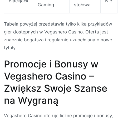
Blackjack
Nie
Gaming
stołowa
Tabela powyżej przedstawia tylko kilka przykładów
gier dostępnych w Vegashero Casino. Oferta jest
znacznie bogatsza i regularnie uzupełniana o nowe
tytuły.
Promocje i Bonusy w
Vegashero Casino –
Zwiększ Swoje Szanse
na Wygraną
Vegashero Casino oferuje liczne promocje i bonusy,