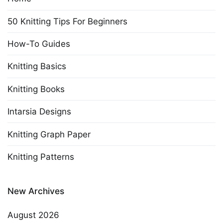
50 Knitting Tips For Beginners
How-To Guides
Knitting Basics
Knitting Books
Intarsia Designs
Knitting Graph Paper
Knitting Patterns
New Archives
August 2026