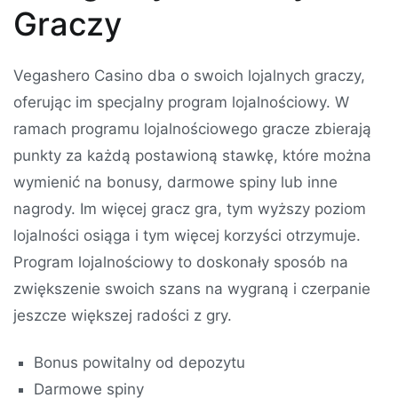
Graczy
Vegashero Casino dba o swoich lojalnych graczy,
oferując im specjalny program lojalnościowy. W
ramach programu lojalnościowego gracze zbierają
punkty za każdą postawioną stawkę, które można
wymienić na bonusy, darmowe spiny lub inne
nagrody. Im więcej gracz gra, tym wyższy poziom
lojalności osiąga i tym więcej korzyści otrzymuje.
Program lojalnościowy to doskonały sposób na
zwiększenie swoich szans na wygraną i czerpanie
jeszcze większej radości z gry.
Bonus powitalny od depozytu
Darmowe spiny