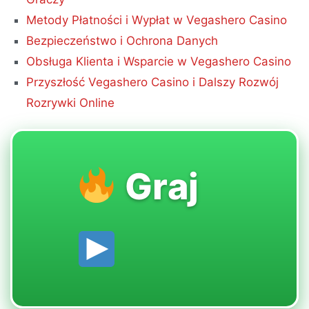
Metody Płatności i Wypłat w Vegashero Casino
Bezpieczeństwo i Ochrona Danych
Obsługa Klienta i Wsparcie w Vegashero Casino
Przyszłość Vegashero Casino i Dalszy Rozwój
Rozrywki Online
Graj