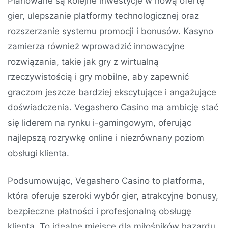
Planowane są kolejne inwestycje w nową ofertę
gier, ulepszanie platformy technologicznej oraz
rozszerzanie systemu promocji i bonusów. Kasyno
zamierza również wprowadzić innowacyjne
rozwiązania, takie jak gry z wirtualną
rzeczywistością i gry mobilne, aby zapewnić
graczom jeszcze bardziej ekscytujące i angażujące
doświadczenia. Vegashero Casino ma ambicję stać
się liderem na rynku i-gamingowym, oferując
najlepszą rozrywkę online i niezrównany poziom
obsługi klienta.
Podsumowując, Vegashero Casino to platforma,
która oferuje szeroki wybór gier, atrakcyjne bonusy,
bezpieczne płatności i profesjonalną obsługę
klienta. To idealne miejsce dla miłośników hazardu