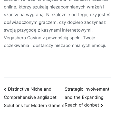
online, którzy szukają niezapomnianych wrażeń i
szansy na wygraną. Niezależnie od tego, czy jesteś
doświadczonym graczem, czy dopiero zaczynasz
swoją przygodę z kasynami internetowymi,
Vegashero Casino z pewnością spełni Twoje
oczekiwania i dostarczy niezapomnianych emocji.
Post
Distinctive Niche and
Strategic Involvement
and the Expanding
Comprehensive angliabet
navigation
Reach of donbet
Solutions for Modern Gamers