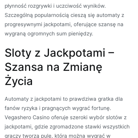
płynność rozgrywki i uczciwość wyników.
Szczególną popularnością cieszą się automaty z
progresywnymi jackpotami, oferujące szansę na
wygraną ogromnych sum pieniędzy.
Sloty z Jackpotami –
Szansa na Zmianę
Życia
Automaty z jackpotami to prawdziwa gratka dla
fanów ryzyka i pragnących wygrać fortunę.
Vegashero Casino oferuje szeroki wybór slotów z
jackpotami, gdzie zgromadzone stawki wszystkich
graczy tworzą pulę, którą można wygrać w