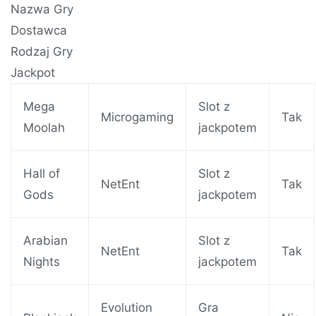
Nazwa Gry
Dostawca
Rodzaj Gry
Jackpot
Mega
Slot z
Microgaming
Tak
Moolah
jackpotem
Hall of
Slot z
NetEnt
Tak
Gods
jackpotem
Arabian
Slot z
NetEnt
Tak
Nights
jackpotem
Evolution
Gra