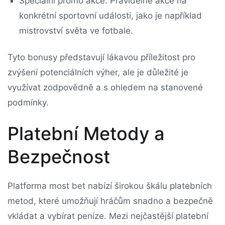
Speciální promo akce: Pravidelné akce na
konkrétní sportovní události, jako je například
mistrovství světa ve fotbale.
Tyto bonusy představují lákavou příležitost pro
zvýšení potenciálních výher, ale je důležité je
využívat zodpovědně a s ohledem na stanovené
podmínky.
Platební Metody a
Bezpečnost
Platforma most bet nabízí širokou škálu platebních
metod, které umožňují hráčům snadno a bezpečně
vkládat a vybírat peníze. Mezi nejčastější platební