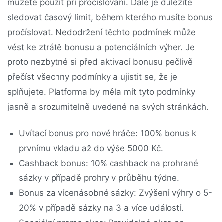
můžete použít při pročíslování. Dále je důležité
sledovat časový limit, během kterého musíte bonus
pročíslovat. Nedodržení těchto podmínek může
vést ke ztrátě bonusu a potenciálních výher. Je
proto nezbytné si před aktivací bonusu pečlivě
přečíst všechny podmínky a ujistit se, že je
splňujete. Platforma by měla mít tyto podmínky
jasně a srozumitelně uvedené na svých stránkách.
Uvítací bonus pro nové hráče: 100% bonus k
prvnímu vkladu až do výše 5000 Kč.
Cashback bonus: 10% cashback na prohrané
sázky v případě prohry v průběhu týdne.
Bonus za vícenásobné sázky: Zvýšení výhry o 5-
20% v případě sázky na 3 a více událostí.