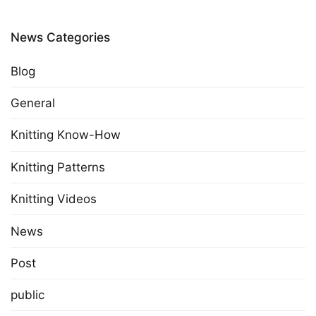
News Categories
Blog
General
Knitting Know-How
Knitting Patterns
Knitting Videos
News
Post
public