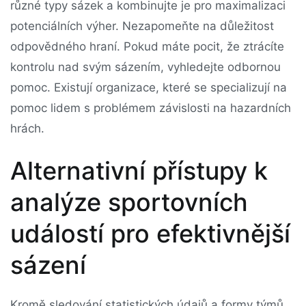
různé typy sázek a kombinujte je pro maximalizaci
potenciálních výher. Nezapomeňte na důležitost
odpovědného hraní. Pokud máte pocit, že ztrácíte
kontrolu nad svým sázením, vyhledejte odbornou
pomoc. Existují organizace, které se specializují na
pomoc lidem s problémem závislosti na hazardních
hrách.
Alternativní přístupy k
analýze sportovních
událostí pro efektivnější
sázení
Kromě sledování statistických údajů a formy týmů