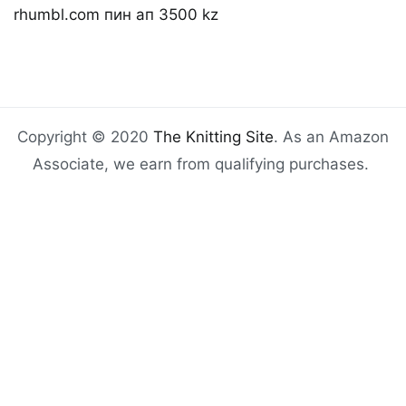
rhumbl.com пин ап 3500 kz
Copyright © 2020
The Knitting Site
. As an Amazon
Associate, we earn from qualifying purchases.