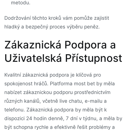
metodu.
Dodržování těchto kroků vám pomůže zajistit
hladký a bezpečný proces výběru peněz.
Zákaznická Podpora a
Uživatelská Přístupnost
Kvalitní zákaznická podpora je klíčová pro
spokojenost hráčů. Platforma most bet by měla
nabízet zákaznickou podporu prostřednictvím
různých kanálů, včetně live chatu, e-mailu a
telefonu. Zákaznická podpora by měla být k
dispozici 24 hodin denně, 7 dní v týdnu, a měla by
být schopna rychle a efektivně řešit problémy a