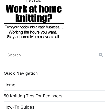
Search
for:
Quick Navigation
Home
50 Knitting Tips For Beginners
How-To Guides