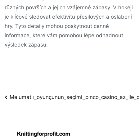
různých površích a jejich vzájemné zápasy. V hokeji
je klíčové sledovat efektivitu přesilových a oslabení
hry. Tyto detaily mohou poskytnout cenné
informace, které vám pomohou lépe odhadnout
výsledek zápasu.
Post
Məlumatlı_oyunçunun_seçimi_pinco_casino_az_ilə_
navigation