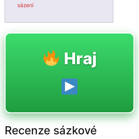
sázení
Hraj
Recenze sázkové