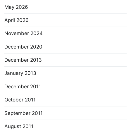
May 2026
April 2026
November 2024
December 2020
December 2013
January 2013
December 2011
October 2011
September 2011
August 2011