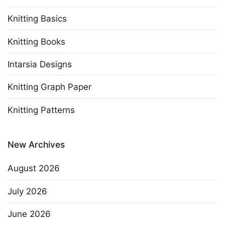
Knitting Basics
Knitting Books
Intarsia Designs
Knitting Graph Paper
Knitting Patterns
New Archives
August 2026
July 2026
June 2026