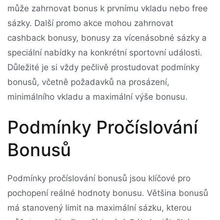
může zahrnovat bonus k prvnímu vkladu nebo free
sázky. Další promo akce mohou zahrnovat
cashback bonusy, bonusy za vícenásobné sázky a
speciální nabídky na konkrétní sportovní události.
Důležité je si vždy pečlivě prostudovat podmínky
bonusů, včetně požadavků na prosázení,
minimálního vkladu a maximální výše bonusu.
Podmínky Pročíslování
Bonusů
Podmínky pročíslování bonusů jsou klíčové pro
pochopení reálné hodnoty bonusu. Většina bonusů
má stanovený limit na maximální sázku, kterou