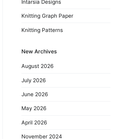
Intarsia Designs
Knitting Graph Paper
Knitting Patterns
New Archives
August 2026
July 2026
June 2026
May 2026
April 2026
November 2024