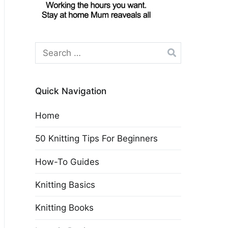
Search
for:
Quick Navigation
Home
50 Knitting Tips For Beginners
How-To Guides
Knitting Basics
Knitting Books