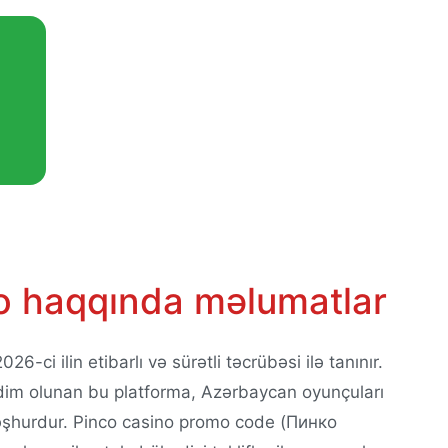
o haqqında məlumatlar
ci ilin etibarlı və sürətli təcrübəsi ilə tanınır.
dim olunan bu platforma, Azərbaycan oyunçuları
 məşhurdur. Pinco casino promo code (Пинко