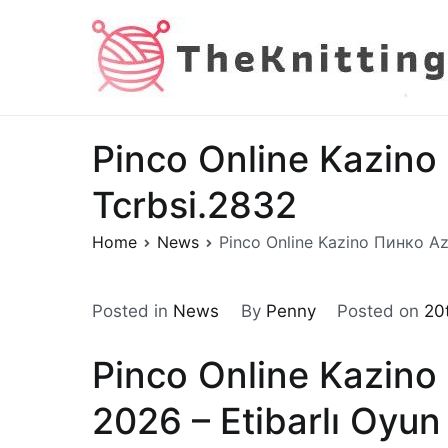
Skip
to
content
Pinco Online Kazino
Tcrbsi.2832
Home
News
Pinco Online Kazino Пинко A
Posted in
News
By
Penny
Posted on
20
Pinco Online Kazin
2026 – Etibarlı Oyun