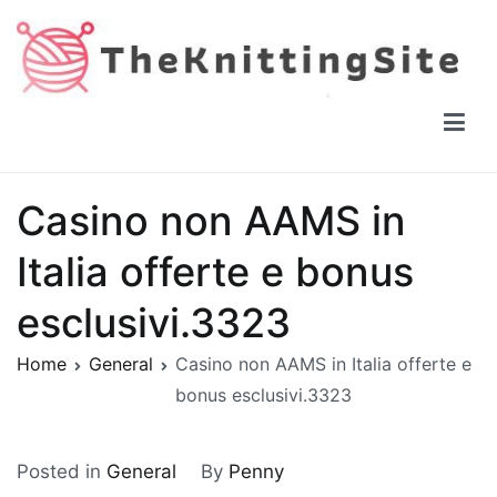
Skip
to
content
The Knitting Site
How to knit, free videos, free patterns
Casino non AAMS in
Italia offerte e bonus
esclusivi.3323
Home
General
Casino non AAMS in Italia offerte e
bonus esclusivi.3323
Posted in
General
By
Penny