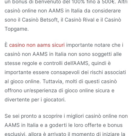
un bonus di benvenuto del 100% fino a 500€. Altri
casinò online non AAMS in Italia da considerare
sono il Casinò Betsoft, il Casinò Rival e il Casinò
Topgame.
È
casino non aams sicuri
importante notare che i
casinò non AAMS in Italia non sono soggetti alle
stesse regole e controlli dell’AAMS, quindi è
importante essere consapevoli dei rischi associati
al gioco online. Tuttavia, molti di questi casinò
offrono un’esperienza di gioco online sicura e
divertente per i giocatori.
Se sei pronto a scoprire i migliori casinò online non
AAMS in Italia e a goderti le loro offerte e bonus
esclusivi, allora è arrivato il momento di iniziare la