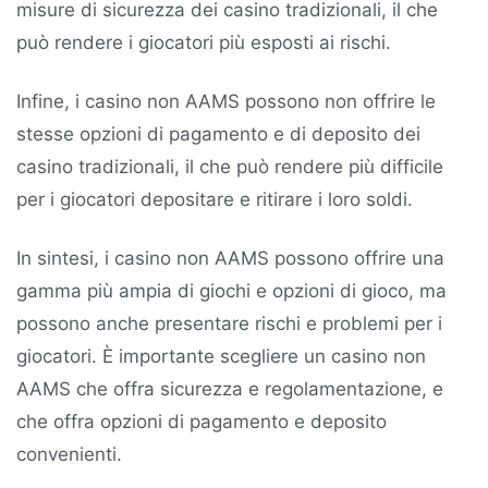
misure di sicurezza dei casino tradizionali, il che
può rendere i giocatori più esposti ai rischi.
Infine, i casino non AAMS possono non offrire le
stesse opzioni di pagamento e di deposito dei
casino tradizionali, il che può rendere più difficile
per i giocatori depositare e ritirare i loro soldi.
In sintesi, i casino non AAMS possono offrire una
gamma più ampia di giochi e opzioni di gioco, ma
possono anche presentare rischi e problemi per i
giocatori. È importante scegliere un casino non
AAMS che offra sicurezza e regolamentazione, e
che offra opzioni di pagamento e deposito
convenienti.