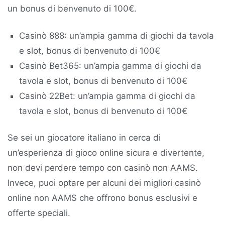
un bonus di benvenuto di 100€.
Casinò 888: un’ampia gamma di giochi da tavola
e slot, bonus di benvenuto di 100€
Casinò Bet365: un’ampia gamma di giochi da
tavola e slot, bonus di benvenuto di 100€
Casinò 22Bet: un’ampia gamma di giochi da
tavola e slot, bonus di benvenuto di 100€
Se sei un giocatore italiano in cerca di
un’esperienza di gioco online sicura e divertente,
non devi perdere tempo con casinò non AAMS.
Invece, puoi optare per alcuni dei migliori casinò
online non AAMS che offrono bonus esclusivi e
offerte speciali.