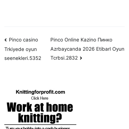
Post
Pinco casino
Pinco Online Kazino Пинко
Azrbaycanda 2026 Etibarl Oyun
Trkiyede oyun
navigation
Tcrbsi.2832
seenekleri.5352