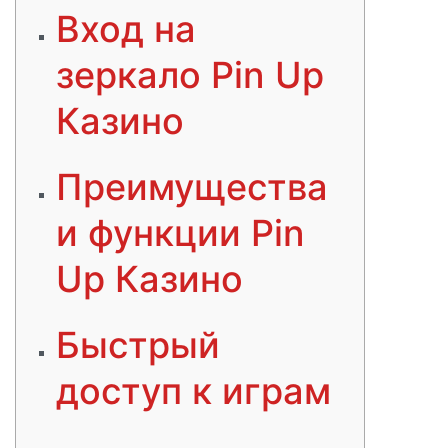
Вход на
зеркало Pin Up
Казино
Преимущества
и функции Pin
Up Казино
Быстрый
доступ к играм