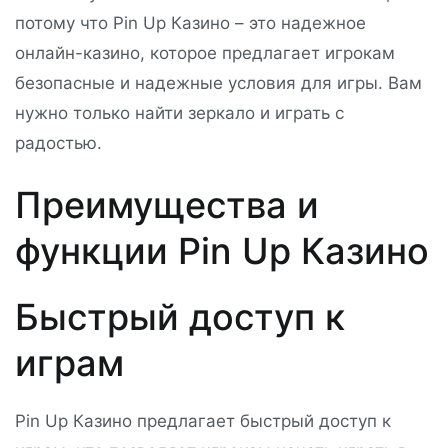
потому что Pin Up Казино – это надежное
онлайн-казино, которое предлагает игрокам
безопасные и надежные условия для игры. Вам
нужно только найти зеркало и играть с
радостью.
Преимущества и
функции Pin Up Казино
Быстрый доступ к
играм
Pin Up Казино предлагает быстрый доступ к