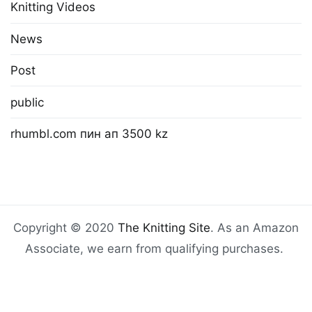
Knitting Videos
News
Post
public
rhumbl.com пин ап 3500 kz
Copyright © 2020
The Knitting Site
. As an Amazon
Associate, we earn from qualifying purchases.