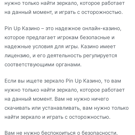
нужно только найти зеркало, которое работает
на данный момент, и играть с осторожностью.
Pin Up Казино – это надежное онлайн-казино,
которое предлагает игрокам безопасные и
надежные условия для игры. Казино имеет
лицензию, и его деятельность регулируется
соответствующими органами.
Если вы ищете зеркало Pin Up Казино, то вам
нужно только найти зеркало, которое работает
на данный момент. Вам не нужно ничего
скачивать или устанавливать, вам нужно только
найти зеркало и играть с осторожностью.
Вам не нужно беспокоиться о безопасности,