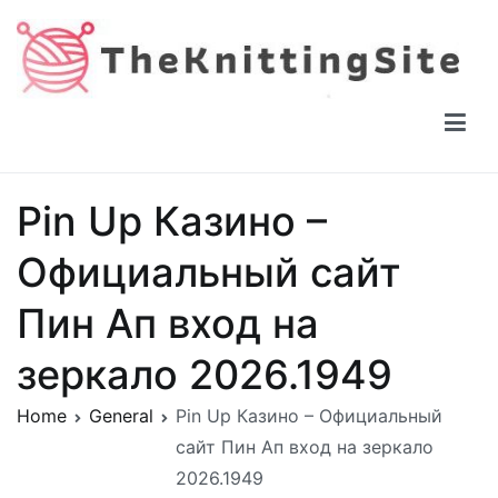
Skip
to
content
The Knitting Site
How to knit, free videos, free patterns
Pin Up Казино –
Официальный сайт
Пин Ап вход на
зеркало 2026.1949
Home
General
Pin Up Казино – Официальный
сайт Пин Ап вход на зеркало
2026.1949