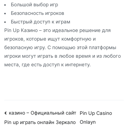
Большой выбор игр
Безопасность игроков
Быстрый доступ к играм
Pin Up Казино – это идеальное решение для
игроков, которые ищут комфортную и
безопасную игру. С помощью этой платформы
игроки могут играть в любое время и из любого
места, где есть доступ к интернету.
Post
казино – Официальный сайт
Pin Up Casino
Onlayn
Pin up играть онлайн Зеркало
navigation