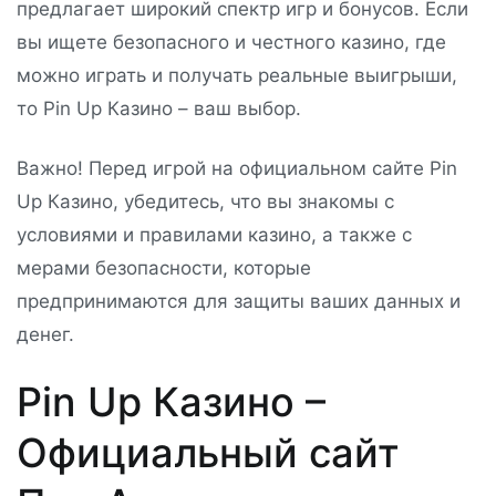
предлагает широкий спектр игр и бонусов. Если
вы ищете безопасного и честного казино, где
можно играть и получать реальные выигрыши,
то Pin Up Казино – ваш выбор.
Важно! Перед игрой на официальном сайте Pin
Up Казино, убедитесь, что вы знакомы с
условиями и правилами казино, а также с
мерами безопасности, которые
предпринимаются для защиты ваших данных и
денег.
Pin Up Казино –
Официальный сайт