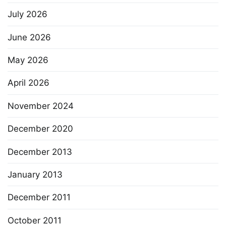
July 2026
June 2026
May 2026
April 2026
November 2024
December 2020
December 2013
January 2013
December 2011
October 2011