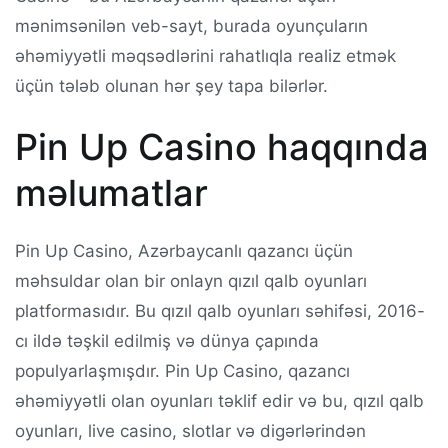
mənimsənilən veb-sayt, burada oyunçuların
əhəmiyyətli məqsədlərini rahatlıqla realiz etmək
üçün tələb olunan hər şey tapa bilərlər.
Pin Up Casino haqqında
məlumatlar
Pin Up Casino, Azərbaycanlı qazancı üçün
məhsuldar olan bir onlayn qızıl qalb oyunları
platformasıdır. Bu qızıl qalb oyunları səhifəsi, 2016-
cı ildə təşkil edilmiş və dünya çapında
populyarlaşmışdır. Pin Up Casino, qazancı
əhəmiyyətli olan oyunları təklif edir və bu, qızıl qalb
oyunları, live casino, slotlar və digərlərindən