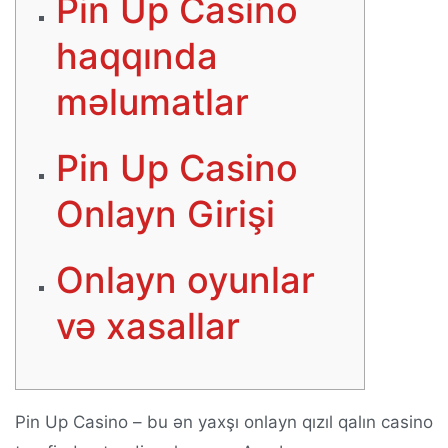
Pin Up Casino
haqqında
məlumatlar
Pin Up Casino
Onlayn Girişi
Onlayn oyunlar
və xasallar
Pin Up Casino – bu ən yaxşı onlayn qızıl qalın casino