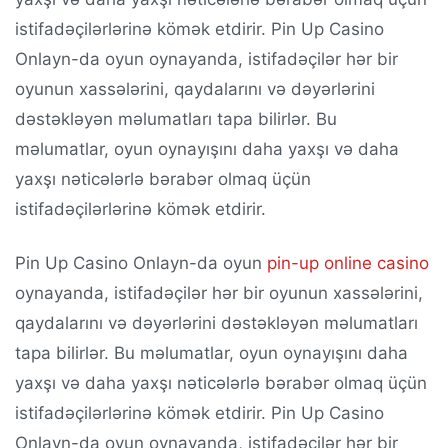
istifadəçilərlərinə kömək etdirir. Pin Up Casino
Onlayn-da oyun oynayanda, istifadəçilər hər bir
oyunun xassələrini, qaydalarını və dəyərlərini
dəstəkləyən məlumatları tapa bilirlər. Bu
məlumatlar, oyun oynayışını daha yaxşı və daha
yaxşı nəticələrlə bərabər olmaq üçün
istifadəçilərlərinə kömək etdirir.
Pin Up Casino Onlayn-da oyun
pin-up online casino
oynayanda, istifadəçilər hər bir oyunun xassələrini,
qaydalarını və dəyərlərini dəstəkləyən məlumatları
tapa bilirlər. Bu məlumatlar, oyun oynayışını daha
yaxşı və daha yaxşı nəticələrlə bərabər olmaq üçün
istifadəçilərlərinə kömək etdirir. Pin Up Casino
Onlayn-da oyun oynayanda, istifadəçilər hər bir