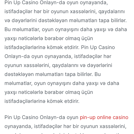
Pin Up Casino Onlayn-da oyun oynayanda,
istifadəçilər hər bir oyunun xassələrini, qaydalarını
və dəyərlərini dəstəkləyən məlumatları tapa bilirlər.
Bu məlumatlar, oyun oynayışını daha yaxşı və daha
yaxşı nəticələrlə bərabər olmaq üçün
istifadəçilərlərinə kömək etdirir. Pin Up Casino
Onlayn-da oyun oynayanda, istifadəçilər hər
oyunun xassələrini, qaydalarını və dəyərlərini
dəstəkləyən məlumatları tapa bilirlər. Bu
məlumatlar, oyun oynayışını daha yaxşı və daha
yaxşı nəticələrlə bərabər olmaq üçün
istifadəçilərlərinə kömək etdirir.
Pin Up Casino Onlayn-da oyun
pin-up online casino
oynayanda, istifadəçilər hər bir oyunun xassələrini,