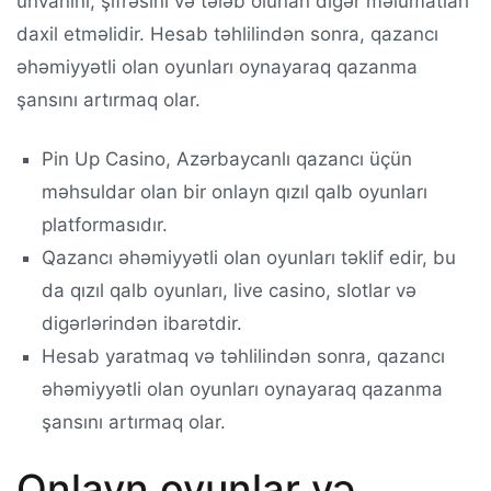
ünvanını, şifrəsini və tələb olunan digər məlumatları
daxil etməlidir. Hesab təhlilindən sonra, qazancı
əhəmiyyətli olan oyunları oynayaraq qazanma
şansını artırmaq olar.
Pin Up Casino, Azərbaycanlı qazancı üçün
məhsuldar olan bir onlayn qızıl qalb oyunları
platformasıdır.
Qazancı əhəmiyyətli olan oyunları təklif edir, bu
da qızıl qalb oyunları, live casino, slotlar və
digərlərindən ibarətdir.
Hesab yaratmaq və təhlilindən sonra, qazancı
əhəmiyyətli olan oyunları oynayaraq qazanma
şansını artırmaq olar.
Onlayn oyunlar və