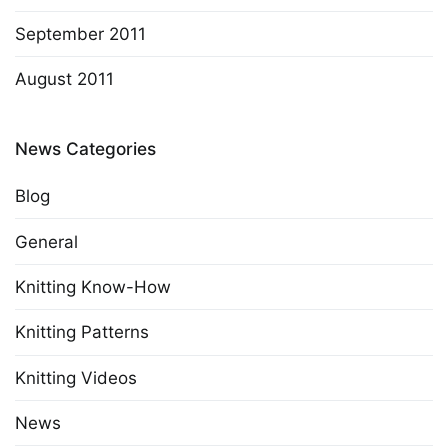
September 2011
August 2011
News Categories
Blog
General
Knitting Know-How
Knitting Patterns
Knitting Videos
News