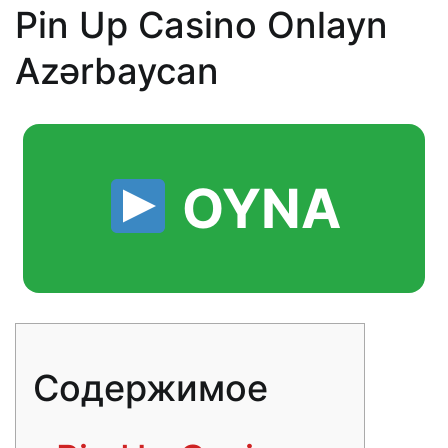
Pin Up Casino Onlayn
Azərbaycan
OYNA
Содержимое