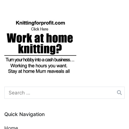
Search
for:
Quick Navigation
Home