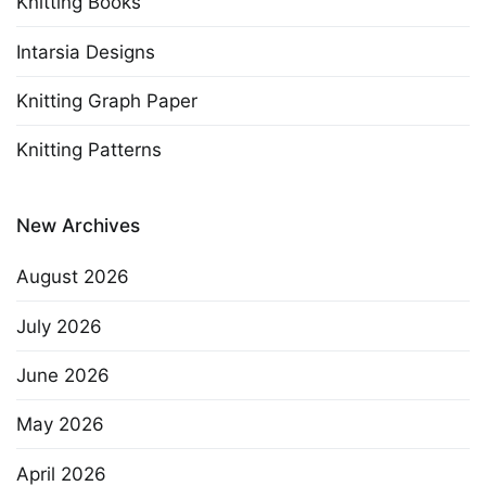
Knitting Books
Intarsia Designs
Knitting Graph Paper
Knitting Patterns
New Archives
August 2026
July 2026
June 2026
May 2026
April 2026