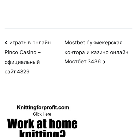
Post
играть в онлайн
Mostbet букмекерская
контора и казино онлайн
Pinco Casino –
navigation
Мостбет.3436
официальный
сайт.4829