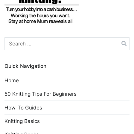
Search
for:
Quick Navigation
Home
50 Knitting Tips For Beginners
How-To Guides
Knitting Basics