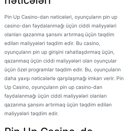
Pin Up Casino-dan nəticələri, oyunçuların pin up
casino-dan faydalanmağı üçün ciddi maliyyələri
olanları qazanma şansını artırmaq üçün təqdim
edilən maliyyələri təqdim edir. Bu casino,
oyunçuların pin up girişini rahatlaşdırmaq üçün,
qazanmaq üçün ciddi maliyyələri olan oyunçular
üçün özel programlar təqdim edir. Bu, oyunçuların
daha yaxşı nəticələrlə qarşılaşmağı imkan verir. Pin
Up Casino, oyunçuların pin up casino-dan
faydalanmağı üçün ciddi maliyyələri olanları
qazanma şansını artırmaq üçün təqdim edilən
maliyyələri təqdim edir.