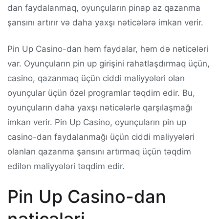
dan faydalanmaq, oyunçuların pinap az qazanma
şansını artırır və daha yaxşı nəticələrə imkan verir.
Pin Up Casino-dan həm faydalar, həm də nəticələri
var. Oyunçuların pin up girişini rahatlaşdırmaq üçün,
casino, qazanmaq üçün ciddi maliyyələri olan
oyunçular üçün özel programlar təqdim edir. Bu,
oyunçuların daha yaxşı nəticələrlə qarşılaşmağı
imkan verir. Pin Up Casino, oyunçuların pin up
casino-dan faydalanmağı üçün ciddi maliyyələri
olanları qazanma şansını artırmaq üçün təqdim
edilən maliyyələri təqdim edir.
Pin Up Casino-dan
nəticələri