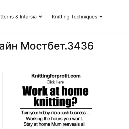
tterns & Intarsia
Knitting Techniques
лайн Мостбет.3436