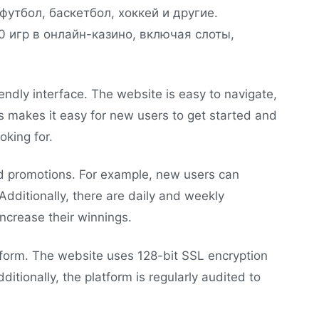
футбол, баскетбол, хоккей и другие.
00 игр в онлайн-казино, включая слоты,
endly interface. The website is easy to navigate,
is makes it easy for new users to get started and
oking for.
nd promotions. For example, new users can
Additionally, there are daily and weekly
ncrease their winnings.
atform. The website uses 128-bit SSL encryption
ditionally, the platform is regularly audited to