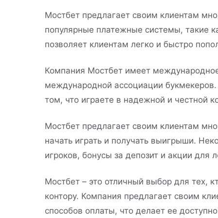
Мостбет предлагает своим клиентам мно
популярные платежные системы, такие как V
позволяет клиентам легко и быстро попол
Компания Мостбет имеет международное
международной ассоциации букмекеров. 
том, что играете в надежной и честной к
Мостбет предлагает своим клиентам мно
начать играть и получать выигрыши. Нек
игроков, бонусы за депозит и акции для 
Мостбет – это отличный выбор для тех, 
контору. Компания предлагает своим кли
способов оплаты, что делает ее доступно