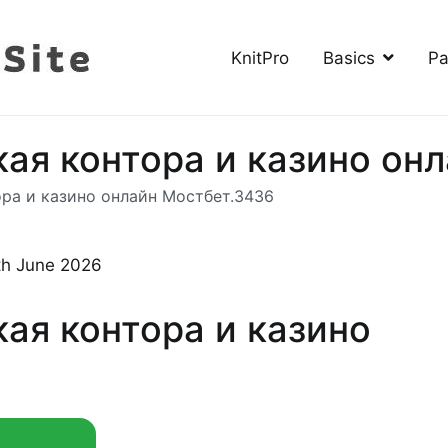
KnitPro
Basics
Pa
The Knitting Site
How to knit, free videos, free patterns
кая контора и казино он
ора и казино онлайн Мостбет.3436
th June 2026
ая контора и казино