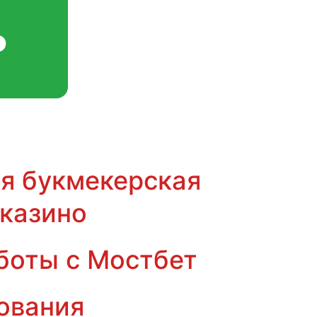
Ь
я букмекерская
-казино
боты с Мостбет
ования