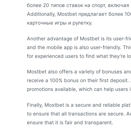
более 20 типов ставок на спорт, включая 
Additionally, Mostbet предлагает более 1
карточные игры и рулетку.
Another advantage of Mostbet is its user-fri
and the mobile app is also user-friendly. Th
for experienced users to find what they’re lo
Mostbet also offers a variety of bonuses a
receive a 100% bonus on their first deposit. 
promotions available, which can help users i
Finally, Mostbet is a secure and reliable pl
to ensure that all transactions are secure. Ad
ensure that it is fair and transparent.