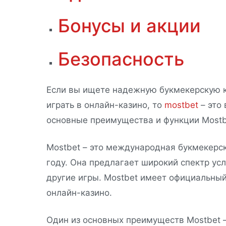
Бонусы и акции
Безопасность
Если вы ищете надежную букмекерскую ко
играть в онлайн-казино, то
mostbet
– это
основные преимущества и функции Mostb
Mostbet – это международная букмекерск
году. Она предлагает широкий спектр усл
другие игры. Mostbet имеет официальный 
онлайн-казино.
Один из основных преимуществ Mostbet – 