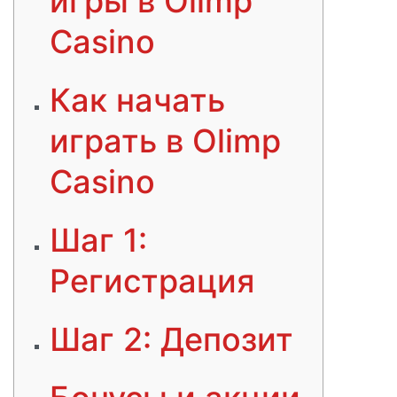
игры в Olimp
Casino
Как начать
играть в Olimp
Casino
Шаг 1:
Регистрация
Шаг 2: Депозит