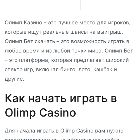
Олимп Казино – это лучшее место для игроков,
которые ищут реальные шансы на выигрыш.
Олимп Бет скачать – это возможность играть в
любое время и из любой точки мира. Олимп Бет
– это платформа, которая предлагает широкий
спектр игр, включая бинго, лото, кэшбэк и
другие.
Как начать играть в
Olimp Casino
Для начала играть в Olimp Casino вам нужно