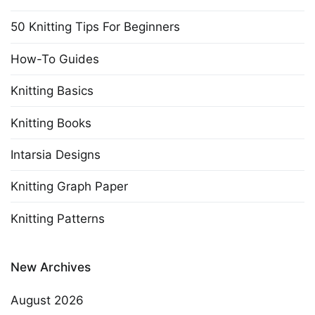
50 Knitting Tips For Beginners
How-To Guides
Knitting Basics
Knitting Books
Intarsia Designs
Knitting Graph Paper
Knitting Patterns
New Archives
August 2026