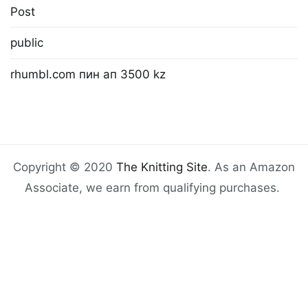
Post
public
rhumbl.com пин ап 3500 kz
Copyright © 2020
The Knitting Site
. As an Amazon
Associate, we earn from qualifying purchases.