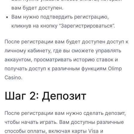
вам будет доступен.
Вам нужно подтвердить регистрацию,
кликнув на кнопку “Зарегистрироваться”.
После регистрации вам будет доступен доступ к
личному кабинету, где вы сможете управлять
аккаунтом, просматривать историю ставок и
получать доступ к различным функциям Olimp
Casino.
Шаг 2: Депозит
После регистрации вам нужно сделать депозит,
чтобы начать играть. Вам доступны различные
способы оплаты, включая карты Visa и