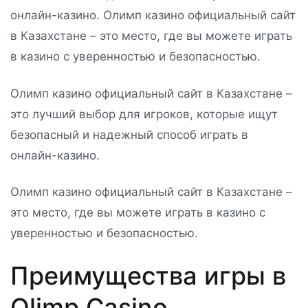
онлайн-казино. Олимп казино официальный сайт
в Казахстане – это место, где вы можете играть
в казино с уверенностью и безопасностью.
Олимп казино официальный сайт в Казахстане –
это лучший выбор для игроков, которые ищут
безопасный и надежный способ играть в
онлайн-казино.
Олимп казино официальный сайт в Казахстане –
это место, где вы можете играть в казино с
уверенностью и безопасностью.
Преимущества игры в
Olimp Casino