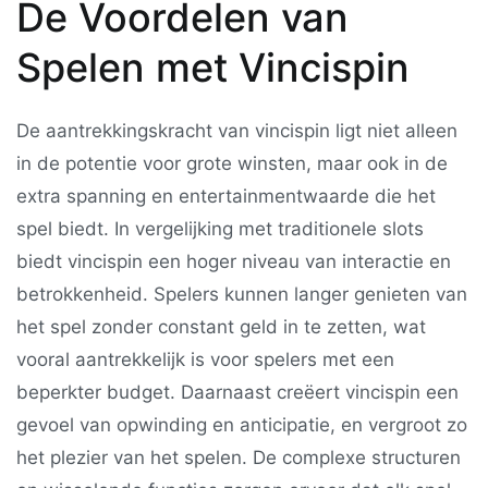
De Voordelen van
Spelen met Vincispin
De aantrekkingskracht van vincispin ligt niet alleen
in de potentie voor grote winsten, maar ook in de
extra spanning en entertainmentwaarde die het
spel biedt. In vergelijking met traditionele slots
biedt vincispin een hoger niveau van interactie en
betrokkenheid. Spelers kunnen langer genieten van
het spel zonder constant geld in te zetten, wat
vooral aantrekkelijk is voor spelers met een
beperkter budget. Daarnaast creëert vincispin een
gevoel van opwinding en anticipatie, en vergroot zo
het plezier van het spelen. De complexe structuren