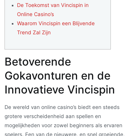
De Toekomst van Vincispin in
Online Casino’s
Waarom Vincispin een Blijvende
Trend Zal Zijn
Betoverende
Gokavonturen en de
Innovatieve Vincispin
De wereld van online casino’s biedt een steeds
grotere verscheidenheid aan spellen en
mogelijkheden voor zowel beginners als ervaren
spelers. Een van de nieuwere, en snel groeiende,