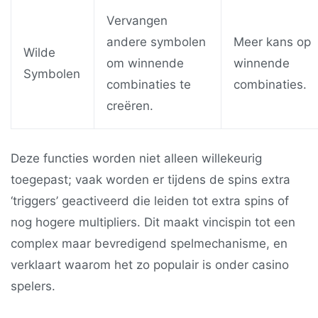
Vervangen
andere symbolen
Meer kans op
Wilde
om winnende
winnende
Symbolen
combinaties te
combinaties.
creëren.
Deze functies worden niet alleen willekeurig
toegepast; vaak worden er tijdens de spins extra
‘triggers’ geactiveerd die leiden tot extra spins of
nog hogere multipliers. Dit maakt vincispin tot een
complex maar bevredigend spelmechanisme, en
verklaart waarom het zo populair is onder casino
spelers.