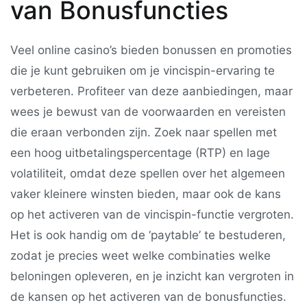
van Bonusfuncties
Veel online casino’s bieden bonussen en promoties
die je kunt gebruiken om je vincispin-ervaring te
verbeteren. Profiteer van deze aanbiedingen, maar
wees je bewust van de voorwaarden en vereisten
die eraan verbonden zijn. Zoek naar spellen met
een hoog uitbetalingspercentage (RTP) en lage
volatiliteit, omdat deze spellen over het algemeen
vaker kleinere winsten bieden, maar ook de kans
op het activeren van de vincispin-functie vergroten.
Het is ook handig om de ‘paytable’ te bestuderen,
zodat je precies weet welke combinaties welke
beloningen opleveren, en je inzicht kan vergroten in
de kansen op het activeren van de bonusfuncties.