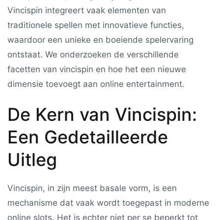
Vincispin integreert vaak elementen van
traditionele spellen met innovatieve functies,
waardoor een unieke en boeiende spelervaring
ontstaat. We onderzoeken de verschillende
facetten van vincispin en hoe het een nieuwe
dimensie toevoegt aan online entertainment.
De Kern van Vincispin:
Een Gedetailleerde
Uitleg
Vincispin, in zijn meest basale vorm, is een
mechanisme dat vaak wordt toegepast in moderne
online slots. Het is echter niet per se beperkt tot