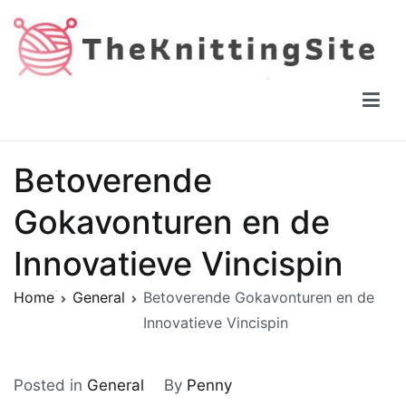
Skip
to
content
The Knitting Site
How to knit, free videos, free patterns
Betoverende
Gokavonturen en de
Innovatieve Vincispin
Home
General
Betoverende Gokavonturen en de
Innovatieve Vincispin
Posted in
General
By
Penny