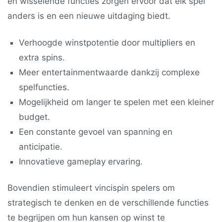
en wisselende functies zorgen ervoor dat elk spel
anders is en een nieuwe uitdaging biedt.
Verhoogde winstpotentie door multipliers en
extra spins.
Meer entertainmentwaarde dankzij complexe
spelfuncties.
Mogelijkheid om langer te spelen met een kleiner
budget.
Een constante gevoel van spanning en
anticipatie.
Innovatieve gameplay ervaring.
Bovendien stimuleert vincispin spelers om
strategisch te denken en de verschillende functies
te begrijpen om hun kansen op winst te