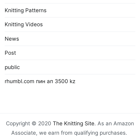
Knitting Patterns
Knitting Videos
News
Post
public
rhumbl.com пин ап 3500 kz
Copyright © 2020
The Knitting Site
. As an Amazon
Associate, we earn from qualifying purchases.