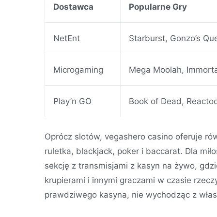
Dostawca
Popularne Gry
NetEnt
Starburst, Gonzo’s Qu
Microgaming
Mega Moolah, Immort
Play’n GO
Book of Dead, Reacto
Oprócz slotów, vegashero casino oferuje rów
ruletka, blackjack, poker i baccarat. Dla m
sekcję z transmisjami z kasyn na żywo, gd
krupierami i innymi graczami w czasie rze
prawdziwego kasyna, nie wychodząc z wła