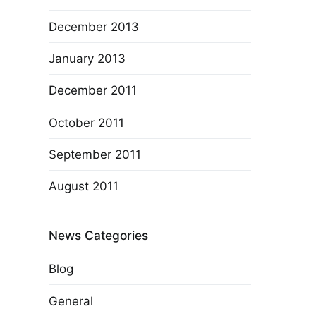
December 2013
January 2013
December 2011
October 2011
September 2011
August 2011
News Categories
Blog
General