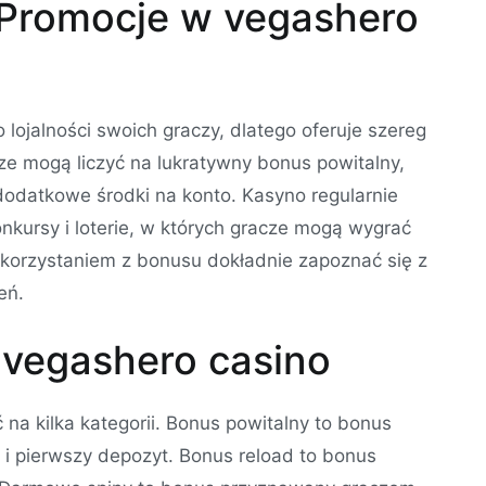
 Promocje w vegashero
lojalności swoich graczy, dlatego oferuje szereg
ze mogą liczyć na lukratywny bonus powitalny,
dodatkowe środki na konto. Kasyno regularnie
nkursy i loterie, w których gracze mogą wygrać
skorzystaniem z bonusu dokładnie zapoznać się z
eń.
vegashero casino
na kilka kategorii. Bonus powitalny to bonus
i pierwszy depozyt. Bonus reload to bonus