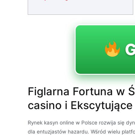
G
Figlarna Fortuna w 
casino i Ekscytujące
Rynek kasyn online w Polsce rozwija się dyn
dla entuzjastów hazardu. Wśród wielu platfo