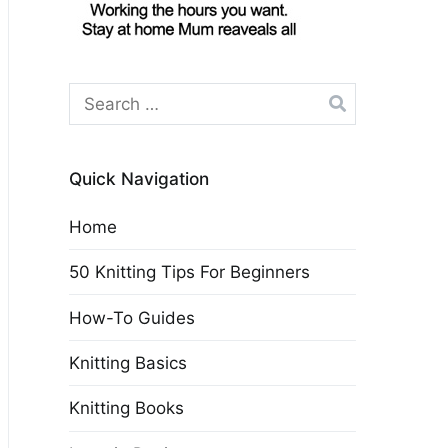
Search
for:
Quick Navigation
Home
50 Knitting Tips For Beginners
How-To Guides
Knitting Basics
Knitting Books