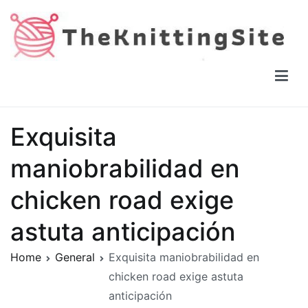
Skip
to
content
The Knitting Site
How to knit, free videos, free patterns
Exquisita
maniobrabilidad en
chicken road exige
astuta anticipación
Home
General
Exquisita maniobrabilidad en
chicken road exige astuta
anticipación