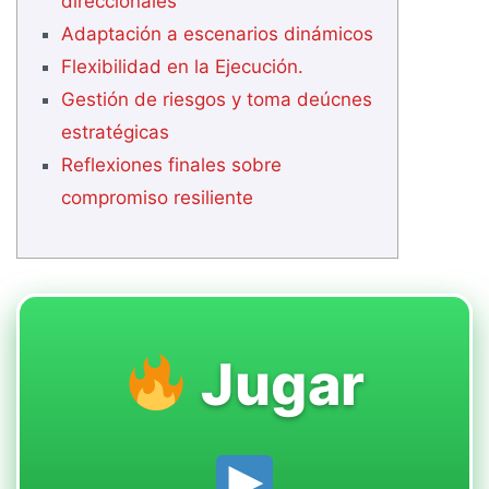
direccionales
Adaptación a escenarios dinámicos
Flexibilidad en la Ejecución.
Gestión de riesgos y toma deúcnes
estratégicas
Reflexiones finales sobre
compromiso resiliente
Jugar