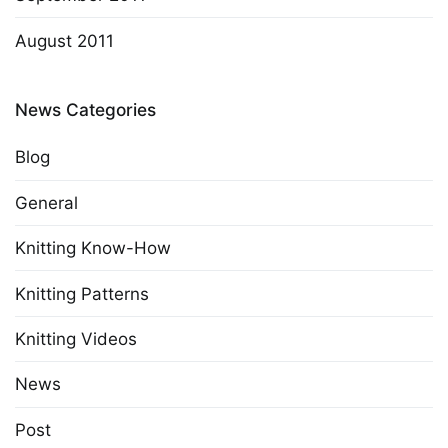
August 2011
News Categories
Blog
General
Knitting Know-How
Knitting Patterns
Knitting Videos
News
Post