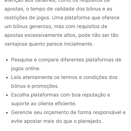
atenção aos detalhes, como os requisitos de
apostas, o tempo de validade dos bônus e as
restrições de jogos. Uma plataforma que oferece
um bônus generoso, mas com requisitos de
apostas excessivamente altos, pode não ser tão
vantajosa quanto parece inicialmente.
Pesquise e compare diferentes plataformas de
jogos online.
Leia atentamente os termos e condições dos
bônus e promoções.
Escolha plataformas com boa reputação e
suporte ao cliente eficiente.
Gerencie seu orçamento de forma responsável e
evite apostar mais do que o planejado.