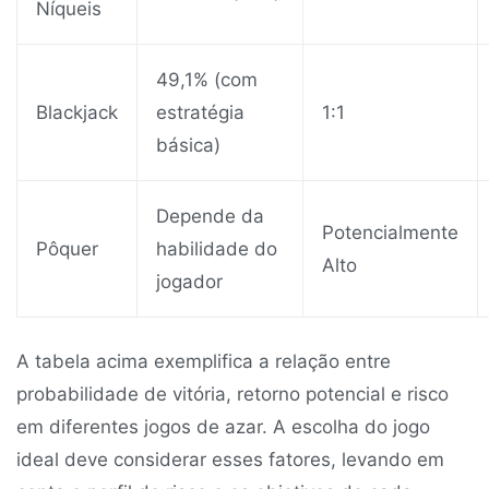
Níqueis
49,1% (com
Blackjack
estratégia
1:1
básica)
Depende da
Potencialmente
Pôquer
habilidade do
Alto
jogador
A tabela acima exemplifica a relação entre
probabilidade de vitória, retorno potencial e risco
em diferentes jogos de azar. A escolha do jogo
ideal deve considerar esses fatores, levando em