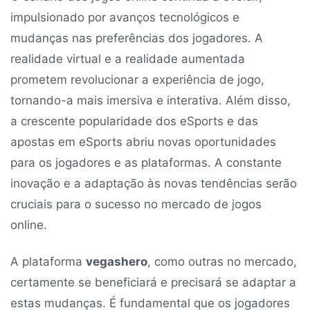
impulsionado por avanços tecnológicos e
mudanças nas preferências dos jogadores. A
realidade virtual e a realidade aumentada
prometem revolucionar a experiência de jogo,
tornando-a mais imersiva e interativa. Além disso,
a crescente popularidade dos eSports e das
apostas em eSports abriu novas oportunidades
para os jogadores e as plataformas. A constante
inovação e a adaptação às novas tendências serão
cruciais para o sucesso no mercado de jogos
online.
A plataforma
vegashero
, como outras no mercado,
certamente se beneficiará e precisará se adaptar a
estas mudanças. É fundamental que os jogadores