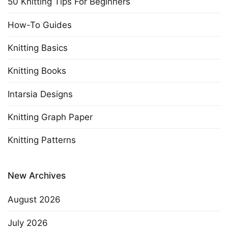
50 Knitting Tips For Beginners
How-To Guides
Knitting Basics
Knitting Books
Intarsia Designs
Knitting Graph Paper
Knitting Patterns
New Archives
August 2026
July 2026