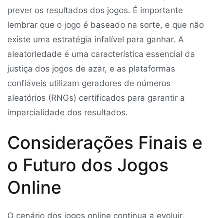
prever os resultados dos jogos. É importante
lembrar que o jogo é baseado na sorte, e que não
existe uma estratégia infalível para ganhar. A
aleatoriedade é uma característica essencial da
justiça dos jogos de azar, e as plataformas
confiáveis utilizam geradores de números
aleatórios (RNGs) certificados para garantir a
imparcialidade dos resultados.
Considerações Finais e
o Futuro dos Jogos
Online
O cenário dos jogos online continua a evoluir,