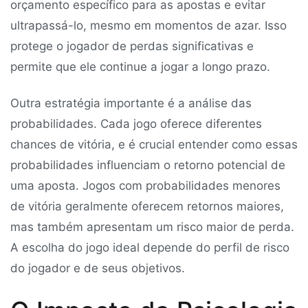
orçamento específico para as apostas e evitar
ultrapassá-lo, mesmo em momentos de azar. Isso
protege o jogador de perdas significativas e
permite que ele continue a jogar a longo prazo.
Outra estratégia importante é a análise das
probabilidades. Cada jogo oferece diferentes
chances de vitória, e é crucial entender como essas
probabilidades influenciam o retorno potencial de
uma aposta. Jogos com probabilidades menores
de vitória geralmente oferecem retornos maiores,
mas também apresentam um risco maior de perda.
A escolha do jogo ideal depende do perfil de risco
do jogador e de seus objetivos.