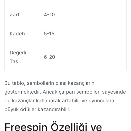
Zarf
4-10
Kadeh
5-15
Değerli
6-20
Taş
Bu tablo, sembollerin olası kazançlarını
göstermektedir. Ancak çarpan sembolleri sayesinde
bu kazançlar katlanarak artabilir ve oyunculara
büyük ödüller kazandırabilir.
Freespin Özelliği ve