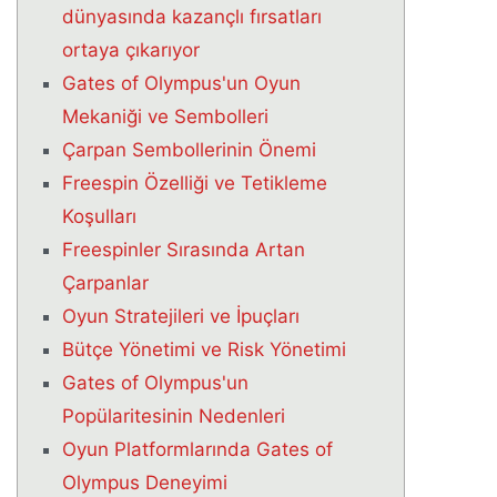
dünyasında kazançlı fırsatları
ortaya çıkarıyor
Gates of Olympus'un Oyun
Mekaniği ve Sembolleri
Çarpan Sembollerinin Önemi
Freespin Özelliği ve Tetikleme
Koşulları
Freespinler Sırasında Artan
Çarpanlar
Oyun Stratejileri ve İpuçları
Bütçe Yönetimi ve Risk Yönetimi
Gates of Olympus'un
Popülaritesinin Nedenleri
Oyun Platformlarında Gates of
Olympus Deneyimi