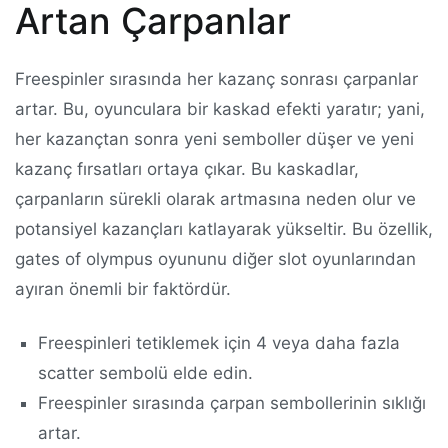
Artan Çarpanlar
Freespinler sırasında her kazanç sonrası çarpanlar
artar. Bu, oyunculara bir kaskad efekti yaratır; yani,
her kazançtan sonra yeni semboller düşer ve yeni
kazanç fırsatları ortaya çıkar. Bu kaskadlar,
çarpanların sürekli olarak artmasına neden olur ve
potansiyel kazançları katlayarak yükseltir. Bu özellik,
gates of olympus oyununu diğer slot oyunlarından
ayıran önemli bir faktördür.
Freespinleri tetiklemek için 4 veya daha fazla
scatter sembolü elde edin.
Freespinler sırasında çarpan sembollerinin sıklığı
artar.