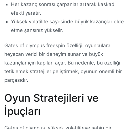
Her kazanç sonrası çarpanlar artarak kaskad
efekti yaratır.
Yüksek volatilite sayesinde büyük kazançlar elde
etme şansınız yükselir.
Gates of olympus freespin özelliği, oyunculara
heyecan verici bir deneyim sunar ve büyük
kazançlar için kapıları açar. Bu nedenle, bu özelliği
tetiklemek stratejiler geliştirmek, oyunun önemli bir
parçasıdır.
Oyun Stratejileri ve
İpuçları
Gates of olympus, yüksek volatiliteye sahip bir