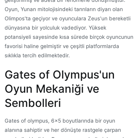
Oyun, Yunan mitolojisindeki tanrıların diyarı olan
Olimpos'ta geçiyor ve oyunculara Zeus'un bereketli
dünyasına bir yolculuk vadediyor. Yüksek
potansiyeli sayesinde kısa sürede birçok oyuncunun
favorisi haline gelmiştir ve çeşitli platformlarda
sıklıkla tercih edilmektedir.
Gates of Olympus'un
Oyun Mekaniği ve
Sembolleri
Gates of olympus, 6×5 boyutlarında bir oyun
alanına sahiptir ve her dönüşte rastgele çarpan