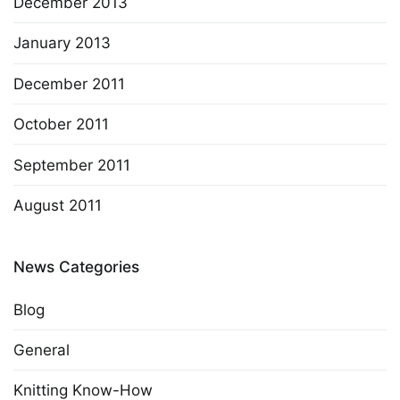
December 2013
January 2013
December 2011
October 2011
September 2011
August 2011
News Categories
Blog
General
Knitting Know-How