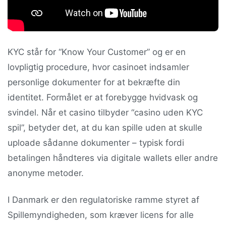
KYC står for “Know Your Customer” og er en
lovpligtig procedure, hvor casinoet indsamler
personlige dokumenter for at bekræfte din
identitet. Formålet er at forebygge hvidvask og
svindel. Når et casino tilbyder “casino uden KYC
spil”, betyder det, at du kan spille uden at skulle
uploade sådanne dokumenter – typisk fordi
betalingen håndteres via digitale wallets eller andre
anonyme metoder.
I Danmark er den regulatoriske ramme styret af
Spillemyndigheden, som kræver licens for alle