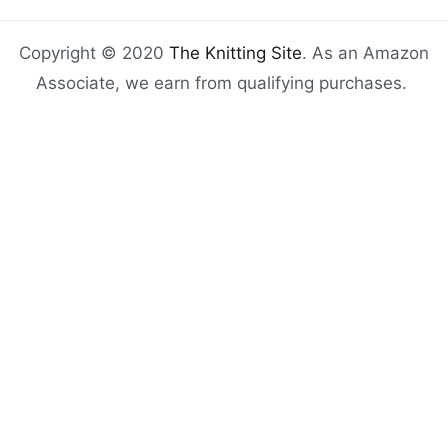
Copyright © 2020
The Knitting Site
. As an Amazon
Associate, we earn from qualifying purchases.