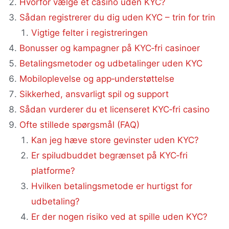
Hvorfor vælge et casino uden KYC?
Sådan registrerer du dig uden KYC – trin for trin
Vigtige felter i registreringen
Bonusser og kampagner på KYC‑fri casinoer
Betalingsmetoder og udbetalinger uden KYC
Mobiloplevelse og app‑understøttelse
Sikkerhed, ansvarligt spil og support
Sådan vurderer du et licenseret KYC‑fri casino
Ofte stillede spørgsmål (FAQ)
Kan jeg hæve store gevinster uden KYC?
Er spiludbuddet begrænset på KYC‑fri
platforme?
Hvilken betalingsmetode er hurtigst for
udbetaling?
Er der nogen risiko ved at spille uden KYC?