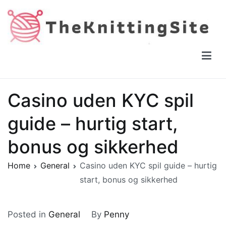
Skip
to
content
The Knitting Site
How to knit, free videos, free patterns
Casino uden KYC spil
guide – hurtig start,
bonus og sikkerhed
Home
General
Casino uden KYC spil guide – hurtig
start, bonus og sikkerhed
Posted in
General
By
Penny