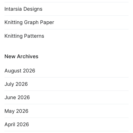
Intarsia Designs
Knitting Graph Paper
Knitting Patterns
New Archives
August 2026
July 2026
June 2026
May 2026
April 2026