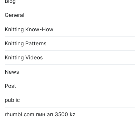
Blog
General
Knitting Know-How
Knitting Patterns
Knitting Videos
News
Post
public
rhumbl.com пин ап 3500 kz