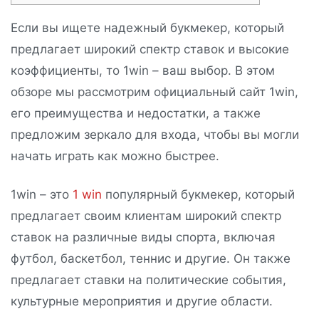
Если вы ищете надежный букмекер, который
предлагает широкий спектр ставок и высокие
коэффициенты, то 1win – ваш выбор. В этом
обзоре мы рассмотрим официальный сайт 1win,
его преимущества и недостатки, а также
предложим зеркало для входа, чтобы вы могли
начать играть как можно быстрее.
1win – это
1 win
популярный букмекер, который
предлагает своим клиентам широкий спектр
ставок на различные виды спорта, включая
футбол, баскетбол, теннис и другие. Он также
предлагает ставки на политические события,
культурные мероприятия и другие области.