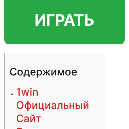
ИГРАТЬ
Содержимое
1win
Официальный
Сайт