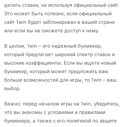
делать ставки, не используя официальный сайт.
Это может быть полезно, если официальный
сайт 1win будет заблокирован в вашей стране
или если вы не сможете доступ к нему.
В целом, 1win – это надежный букмекер,
который предлагает широкий спектр ставок и
высокие коэффициенты. Если вы ищете новый
букмекер, который может предложить вам
больше возможностей для игры, то 1win – ваш
выбор.
Важно: перед началом игры на 1win, убедитесь,
что вы знакомы с условиями и правилами
букмекера, а также с его политикой по защите