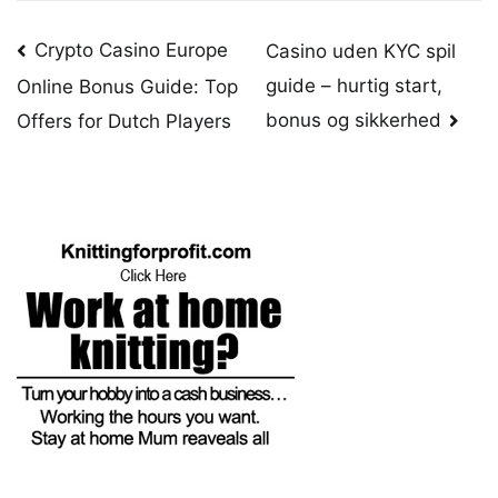
Post
Crypto Casino Europe
Casino uden KYC spil
guide – hurtig start,
Online Bonus Guide: Top
navigation
bonus og sikkerhed
Offers for Dutch Players