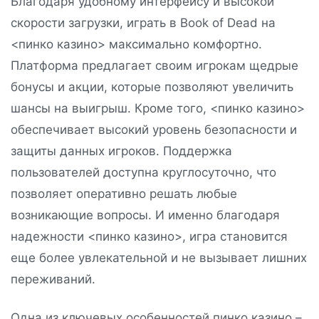
Благодаря удобному интерфейсу и высокой
скорости загрузки, играть в Book of Dead на
<пинко казино> максимально комфортно.
Платформа предлагает своим игрокам щедрые
бонусы и акции, которые позволяют увеличить
шансы на выигрыш. Кроме того, <пинко казино>
обеспечивает высокий уровень безопасности и
защиты данных игроков. Поддержка
пользователей доступна круглосуточно, что
позволяет оперативно решать любые
возникающие вопросы. И именно благодаря
надежности <пинко казино>, игра становится
еще более увлекательной и не вызывает лишних
переживаний.
Одна из ключевых особенностей пинко казино –