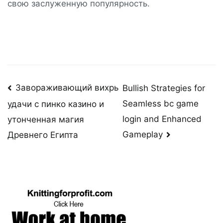
свою заслуженную популярность.
Post
Завораживающий вихрь
Bullish Strategies for
Seamless bc game
удачи с пинко казино и
navigation
login and Enhanced
утонченная магия
Gameplay
Древнего Египта