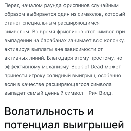
Перед началом раунда фриспинов случайным
образом выбирается один из символов, который
станет специальным расширяющимся
символом. Во время фриспинов этот символ при
выпадении на барабанах занимает всю колонку,
активируя выплаты вне зависимости от
активных линий. Благодаря этому простому, но
эффективному механизму, Book of Dead может
принести игроку солидный выигрыш, особенно
если в качестве расширяющегося символа
выпадет самый ценный символ – Рич Вилд.
Волатильность и
потенциал выигрышей