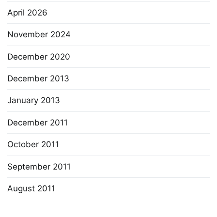
April 2026
November 2024
December 2020
December 2013
January 2013
December 2011
October 2011
September 2011
August 2011