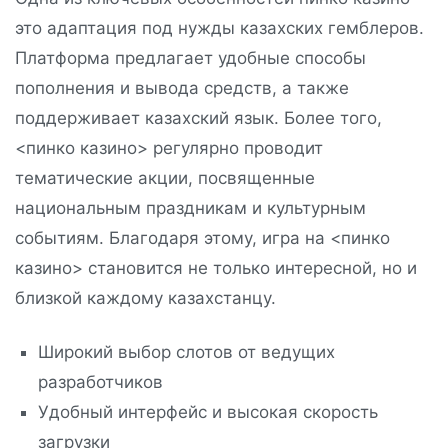
это адаптация под нужды казахских гемблеров.
Платформа предлагает удобные способы
пополнения и вывода средств, а также
поддерживает казахский язык. Более того,
<пинко казино> регулярно проводит
тематические акции, посвященные
национальным праздникам и культурным
событиям. Благодаря этому, игра на <пинко
казино> становится не только интересной, но и
близкой каждому казахстанцу.
Широкий выбор слотов от ведущих
разработчиков
Удобный интерфейс и высокая скорость
загрузки