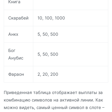
Книга
Скарабей
10, 100, 1000
Анкх
5, 50, 500
Бог
5, 50, 500
Анубис
Фараон
2, 20, 200
Приведенная таблица отображает выплаты за
комбинацию символов на активной линии. Как
можно видеть, самый ценный символ в слоте –