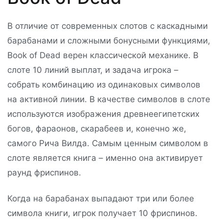
В отличие от современных слотов с каскадными
барабанами и сложными бонусными функциями,
Book of Dead верен классической механике. В
слоте 10 линий выплат, и задача игрока –
собрать комбинацию из одинаковых символов
на активной линии. В качестве символов в слоте
используются изображения древнеегипетских
богов, фараонов, скарабеев и, конечно же,
самого Рича Вилда. Самым ценным символом в
слоте является книга – именно она активирует
раунд фриспинов.
Когда на барабанах выпадают три или более
символа книги, игрок получает 10 фриспинов.