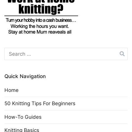
Search
for:
Quick Navigation
Home
50 Knitting Tips For Beginners
How-To Guides
Knitting Basics