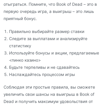
отыграться. Помните, что Book of Dead – это в
первую очередь игра, а выигрыш – это лишь
приятный бонус.
Правильно выбирайте размер ставки
Следите за выплатами и анализируйте
статистику
Используйте бонусы и акции, предлагаемые
<пинко казино>
Будьте терпеливы и не сдавайтесь
Наслаждайтесь процессом игры
Соблюдая эти простые правила, вы сможете
увеличить свои шансы на выигрыш в Book of
Dead и получить максимум удовольствия от