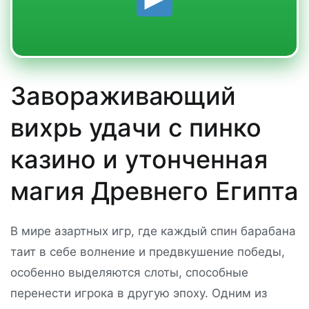
Завораживающий
вихрь удачи с пинко
казино и утонченная
магия Древнего Египта
В мире азартных игр, где каждый спин барабана
таит в себе волнение и предвкушение победы,
особенно выделяются слоты, способные
перенести игрока в другую эпоху. Одним из