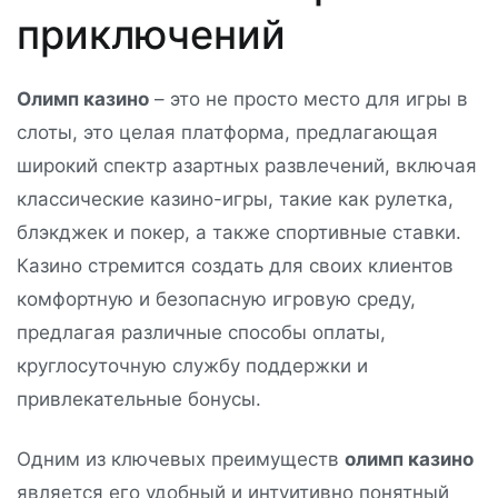
приключений
Oлимп казино
– это не просто место для игры в
слоты, это целая платформа, предлагающая
широкий спектр азартных развлечений, включая
классические казино-игры, такие как рулетка,
блэкджек и покер, а также спортивные ставки.
Казино стремится создать для своих клиентов
комфортную и безопасную игровую среду,
предлагая различные способы оплаты,
круглосуточную службу поддержки и
привлекательные бонусы.
Одним из ключевых преимуществ
олимп казино
является его удобный и интуитивно понятный