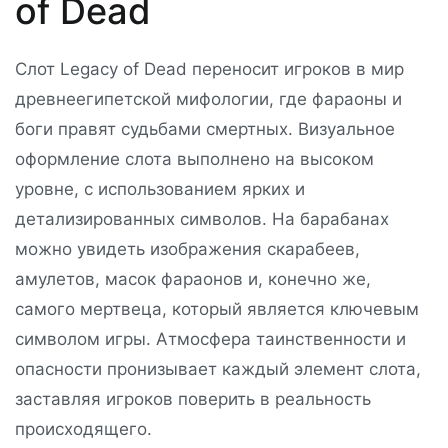
of Dead
Слот Legacy of Dead переносит игроков в мир
древнеегипетской мифологии, где фараоны и
боги правят судьбами смертных. Визуальное
оформление слота выполнено на высоком
уровне, с использованием ярких и
детализированных символов. На барабанах
можно увидеть изображения скарабеев,
амулетов, масок фараонов и, конечно же,
самого мертвеца, который является ключевым
символом игры. Атмосфера таинственности и
опасности пронизывает каждый элемент слота,
заставляя игроков поверить в реальность
происходящего.