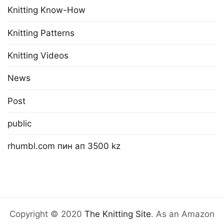
Knitting Know-How
Knitting Patterns
Knitting Videos
News
Post
public
rhumbl.com пин ап 3500 kz
Copyright © 2020
The Knitting Site
. As an Amazon