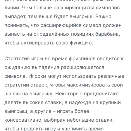
линии. Чем больше расширяющихся символов
выпадет, тем выше будет выигрыш. Важно
понимать, что расширяющийся символ должен
выпасть на определённых позициях барабана,
чтобы активировать свою функцию.
Стратегия игры во время фриспинов сводится к
ожиданию выпадения расширяющегося
символа. Игроки могут использовать различные
стратегии ставок, чтобы максимизировать свои
шансы на выигрыш. Некоторые предпочитают
делать высокие ставки, в надежде на крупный
выигрыш, а другие – играть более
консервативно, выбирая небольшие ставки,
чтобы продлить игру и увеличить время