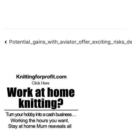
Post
Potential_gains_with_aviator_offer_exciting_risks
navigation