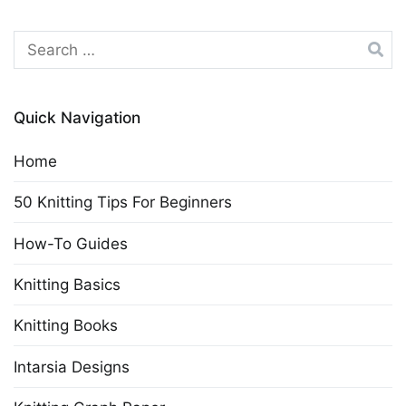
Search
for:
Quick Navigation
Home
50 Knitting Tips For Beginners
How-To Guides
Knitting Basics
Knitting Books
Intarsia Designs