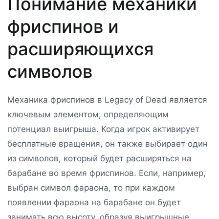
Понимание механики
фриспинов и
расширяющихся
символов
Механика фриспинов в Legacy of Dead является
ключевым элементом, определяющим
потенциал выигрыша. Когда игрок активирует
бесплатные вращения, он также выбирает один
из символов, который будет расширяться на
барабане во время фриспинов. Если, например,
выбран символ фараона, то при каждом
появлении фараона на барабане он будет
занимать всю высоту, образуя выигрышные