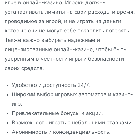
игре в онлайн-казино. Игроки должны
устанавливать лимиты на свои расходы и время,
проводимое за игрой, и не играть на деньги,
которые они не могут себе позволить потерять.
Также важно выбирать надежные и
лицензированные онлайн-казино, чтобы быть
уверенным в честности игры и безопасности
своих средств.
Удобство и доступность 24/7.
Широкий выбор игровых автоматов и казино-
игр.
Привлекательные бонусы и акции.
Возможность играть с небольшими ставками.
Анонимность и конфиденциальность.