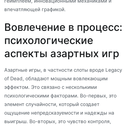
геймплеем, инновационными механиками и
впечатляющей графикой.
Вовлечение в процесс:
психологические
аспекты азартных игр
Азартные игры, в частности слоты вроде Legacy
of Dead, обладают мощным вовлекающим
эффектом. Это связано с несколькими
психологическими факторами. Во-первых, это
элемент случайности, который создает
ощущение непредсказуемости и надежды на
выигрыш. Во-вторых, это чувство контроля,