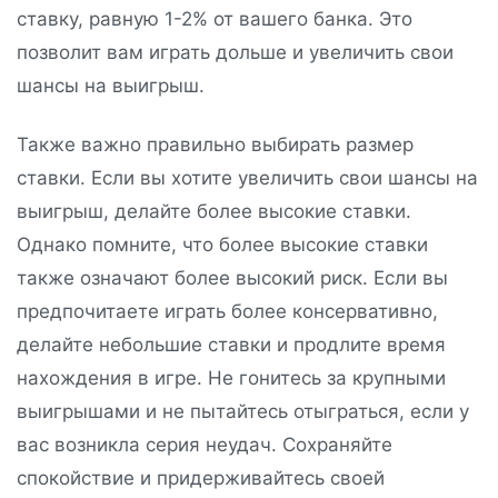
ставку, равную 1-2% от вашего банка. Это
позволит вам играть дольше и увеличить свои
шансы на выигрыш.
Также важно правильно выбирать размер
ставки. Если вы хотите увеличить свои шансы на
выигрыш, делайте более высокие ставки.
Однако помните, что более высокие ставки
также означают более высокий риск. Если вы
предпочитаете играть более консервативно,
делайте небольшие ставки и продлите время
нахождения в игре. Не гонитесь за крупными
выигрышами и не пытайтесь отыграться, если у
вас возникла серия неудач. Сохраняйте
спокойствие и придерживайтесь своей