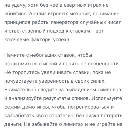
на удачу, хотя без неё в азартных играх не
обойтись. Анализ игровых механик, понимание
принципов работы генератора случайных чисел
и ответственный подход к ставкам – вот
ключевые факторы успеха.
Начните с небольших ставок, чтобы
ознакомиться с игрой и понять её особенности.
Не торопитесь увеличивать ставки, пока не
почувствуете уверенность в своих силах.
Внимательно следите за выпадением символов
и анализируйте результаты спинов. Используйте
режим демо-игры, чтобы потренироваться и
разработать свою стратегию без риска потерять
деньги. Не забывайте о лимитах и не играйте на