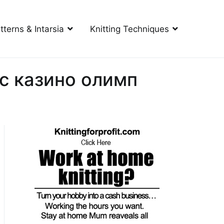
tterns & Intarsia
Knitting Techniques
с казино олимп