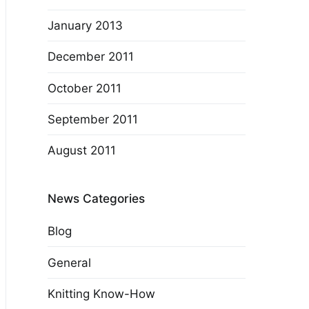
January 2013
December 2011
October 2011
September 2011
August 2011
News Categories
Blog
General
Knitting Know-How