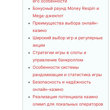
его особенности
Бонусный раунд Money Respin и
Mega-джекпот
Преимущества выбора онлайн-
казино
Широкий выбор игр и регулярные
акции
Стратегии игры в слоты и
управление банкроллом
Особенности системы
рандомизации и статистика игры
Безопасность и надёжность
онлайн-казино
Реализация потенциала казино
олимп для локальных операторов