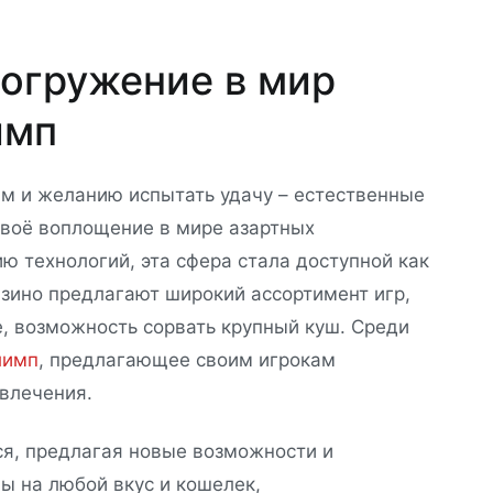
огружение в мир
имп
 и желанию испытать удачу – естественные
своё воплощение в мире азартных
ю технологий, эта сфера стала доступной как
зино предлагают широкий ассортимент игр,
, возможность сорвать крупный куш. Среди
лимп
, предлагающее своим игрокам
влечения.
ся, предлагая новые возможности и
ы на любой вкус и кошелек,