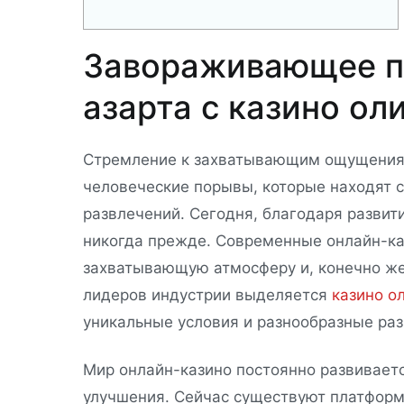
Завораживающее п
азарта с казино ол
Стремление к захватывающим ощущениям
человеческие порывы, которые находят 
развлечений. Сегодня, благодаря развити
никогда прежде. Современные онлайн-ка
захватывающую атмосферу и, конечно же
лидеров индустрии выделяется
казино о
уникальные условия и разнообразные раз
Мир онлайн-казино постоянно развивает
улучшения. Сейчас существуют платформ