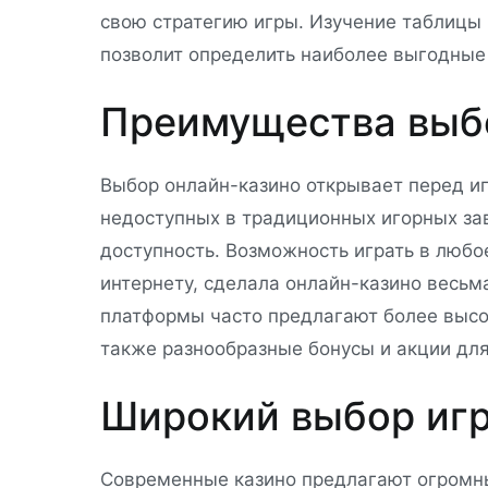
свою стратегию игры. Изучение таблицы 
позволит определить наиболее выгодные
Преимущества выб
Выбор онлайн-казино открывает перед и
недоступных в традиционных игорных за
доступность. Возможность играть в любое
интернету, сделала онлайн-казино весьм
платформы часто предлагают более высок
также разнообразные бонусы и акции для
Широкий выбор игр
Современные казино предлагают огромный