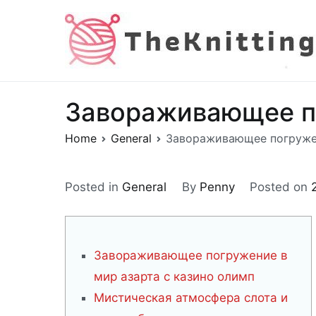
Skip
to
content
Завораживающее по
Home
General
Завораживающее погружен
Posted in
General
By
Penny
Posted on
Завораживающее погружение в
мир азарта с казино олимп
Мистическая атмосфера слота и