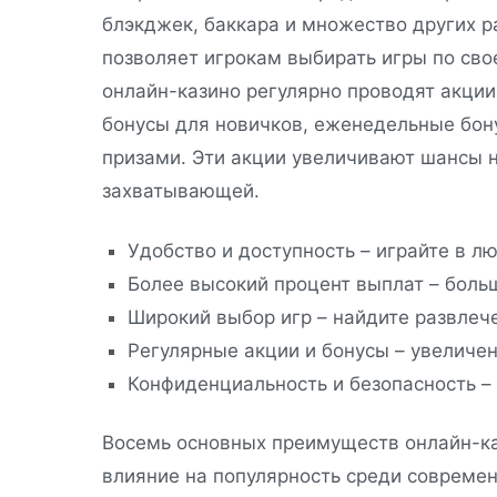
блэкджек, баккара и множество других р
позволяет игрокам выбирать игры по сво
онлайн-казино регулярно проводят акции
бонусы для новичков, еженедельные бону
призами. Эти акции увеличивают шансы 
захватывающей.
Удобство и доступность – играйте в л
Более высокий процент выплат – бол
Широкий выбор игр – найдите развлече
Регулярные акции и бонусы – увеличен
Конфиденциальность и безопасность –
Восемь основных преимуществ онлайн-ка
влияние на популярность среди современ