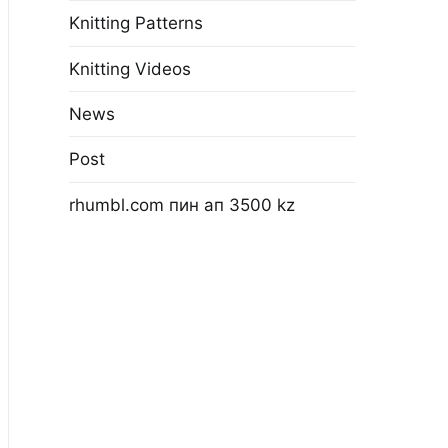
Knitting Patterns
Knitting Videos
News
Post
rhumbl.com пин ап 3500 kz