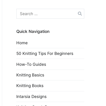
Search
for:
Quick Navigation
Home
50 Knitting Tips For Beginners
How-To Guides
Knitting Basics
Knitting Books
Intarsia Designs