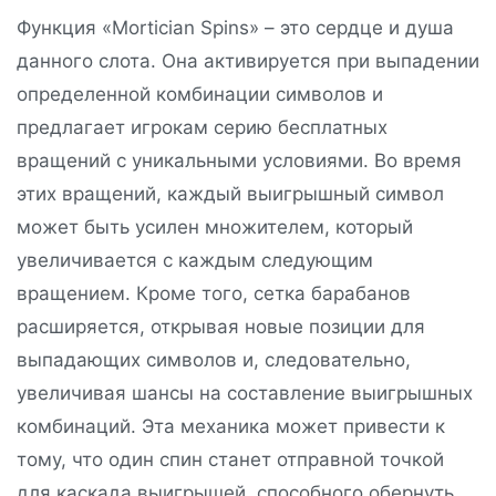
Функция «Mortician Spins» – это сердце и душа
данного слота. Она активируется при выпадении
определенной комбинации символов и
предлагает игрокам серию бесплатных
вращений с уникальными условиями. Во время
этих вращений, каждый выигрышный символ
может быть усилен множителем, который
увеличивается с каждым следующим
вращением. Кроме того, сетка барабанов
расширяется, открывая новые позиции для
выпадающих символов и, следовательно,
увеличивая шансы на составление выигрышных
комбинаций. Эта механика может привести к
тому, что один спин станет отправной точкой
для каскада выигрышей, способного обернуть