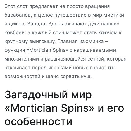
Этот слот предлагает не просто вращения
барабанов, а целое путешествие в мир мистики
и дикого Запада. Здесь оживают духи павших
ковбоев, а каждый спин может стать ключом к
крупному выигрышу. Главная изюминка –
функция «Mortician Spins» с наращиваемыми
множителями и расширяющейся сеткой, которая
открывает перед игроками новые горизонты
возможностей и шанс сорвать куш.
Загадочный мир
«Mortician Spins» и его
особенности