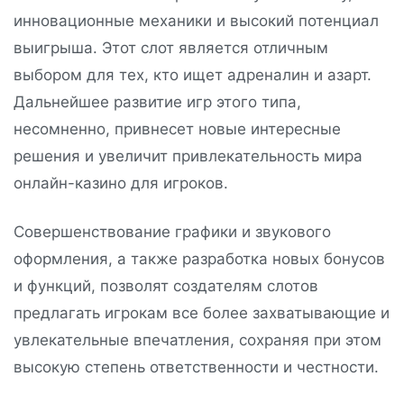
инновационные механики и высокий потенциал
выигрыша. Этот слот является отличным
выбором для тех, кто ищет адреналин и азарт.
Дальнейшее развитие игр этого типа,
несомненно, привнесет новые интересные
решения и увеличит привлекательность мира
онлайн-казино для игроков.
Совершенствование графики и звукового
оформления, а также разработка новых бонусов
и функций, позволят создателям слотов
предлагать игрокам все более захватывающие и
увлекательные впечатления, сохраняя при этом
высокую степень ответственности и честности.