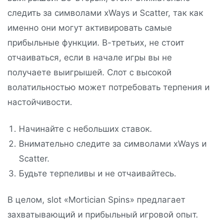
следить за символами xWays и Scatter, так как
именно они могут активировать самые
прибыльные функции. В-третьих, не стоит
отчаиваться, если в начале игры вы не
получаете выигрышей. Слот с высокой
волатильностью может потребовать терпения и
настойчивости.
Начинайте с небольших ставок.
Внимательно следите за символами xWays и
Scatter.
Будьте терпеливы и не отчаивайтесь.
В целом, slot «Mortician Spins» предлагает
захватывающий и прибыльный игровой опыт.