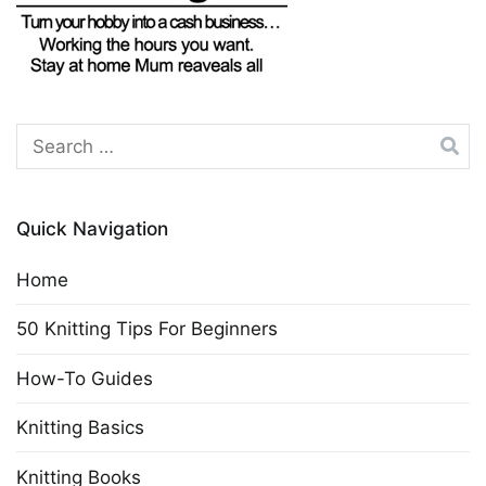
Search
for:
Quick Navigation
Home
50 Knitting Tips For Beginners
How-To Guides
Knitting Basics
Knitting Books