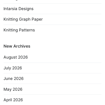
Intarsia Designs
Knitting Graph Paper
Knitting Patterns
New Archives
August 2026
July 2026
June 2026
May 2026
April 2026