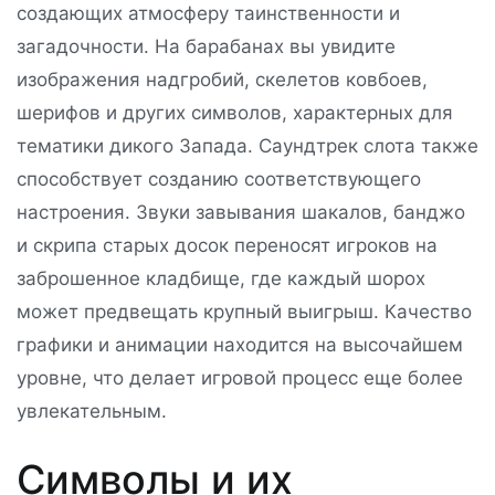
создающих атмосферу таинственности и
загадочности. На барабанах вы увидите
изображения надгробий, скелетов ковбоев,
шерифов и других символов, характерных для
тематики дикого Запада. Саундтрек слота также
способствует созданию соответствующего
настроения. Звуки завывания шакалов, банджо
и скрипа старых досок переносят игроков на
заброшенное кладбище, где каждый шорох
может предвещать крупный выигрыш. Качество
графики и анимации находится на высочайшем
уровне, что делает игровой процесс еще более
увлекательным.
Символы и их