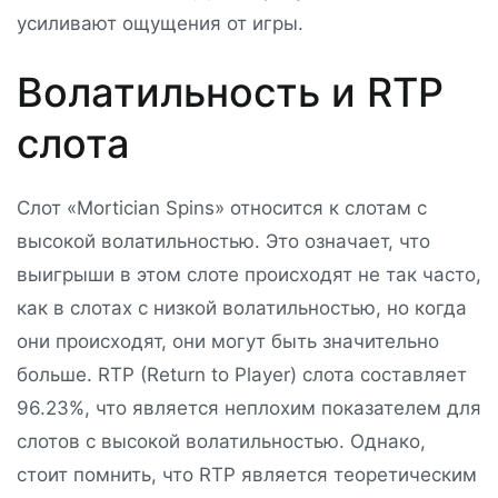
усиливают ощущения от игры.
Волатильность и RTP
слота
Слот «Mortician Spins» относится к слотам с
высокой волатильностью. Это означает, что
выигрыши в этом слоте происходят не так часто,
как в слотах с низкой волатильностью, но когда
они происходят, они могут быть значительно
больше. RTP (Return to Player) слота составляет
96.23%, что является неплохим показателем для
слотов с высокой волатильностью. Однако,
стоит помнить, что RTP является теоретическим