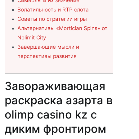
Символы и их значение
Волатильность и RTP слота
Советы по стратегии игры
Альтернативы «Mortician Spins» от
Nolimit City
Завершающие мысли и
перспективы развития
Завораживающая
раскраска азарта в
olimp casino kz с
диким фронтиром