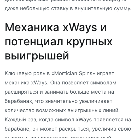
даже небольшую ставку в внушительную сумму.
Механика xWays и
потенциал крупных
выигрышей
Ключевую роль в «Mortician Spins» играет
механика xWays. Она позволяет символам
расширяться и занимать больше места на
барабанах, что значительно увеличивает
количество возможных выигрышных линий.
Каждый раз, когда символ xWays появляется на
барабане, он может раскрыться, увеличив свою