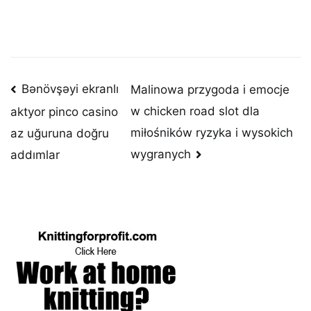
Post
Bənövşəyi ekranlı
Malinowa przygoda i emocje
w chicken road slot dla
aktyor pinco casino
navigation
miłośników ryzyka i wysokich
az uğuruna doğru
wygranych
addımlar