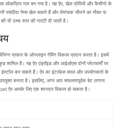
क लोकप्रिय नाम बन गया है। यह ऐप, खेल प्रेमियों और कैसीनो के
पनी पसंदीदा गेम्स खेल सकते हैं और रोमांचक जीतने का मौका पा
 की भी उच्च स्तर की गारंटी दी जाती है।
िचय
भिन्न प्रकार के ऑनलाइन गेमिंग विकल्प प्रदान करता है। इसमें
कुछ शामिल हैं। यह ऐप एंड्रॉइड और आईओएस दोनों प्लेटफार्मों पर
इंस्टॉल कर सकते हैं। ऐप का इंटरफ़ेस सरल और उपयोगकर्ता के
ए उपयुक्त बनाता है। इसलिए, अगर आप सफलतापूर्वक बेट लगाना
ो 1xbet ऐप आपके लिए एक शानदार विकल्प हो सकता है।