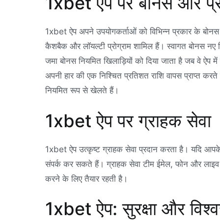
1xbet ऐप पर बोनस और प्र
1xbet ऐप अपने उपयोगकर्ताओं को विभिन्न प्रकार के बोनस 
कैशबैक और लॉयल्टी प्रोग्राम शामिल हैं। स्वागत बोनस नए खि
जमा बोनस नियमित खिलाड़ियों को दिया जाता है जब वे ऐप में
अपनी हार की एक निश्चित प्रतिशत राशि वापस प्राप्त करते हैं
नियमित रूप से खेलते हैं।
1xbet ऐप पर ग्राहक सेवा
1xbet ऐप उत्कृष्ट ग्राहक सेवा प्रदान करता है। यदि आपके
संपर्क कर सकते हैं। ग्राहक सेवा टीम ईमेल, फोन और लाइव
करने के लिए तैयार रहती है।
1xbet ऐप: सुरक्षा और विश्