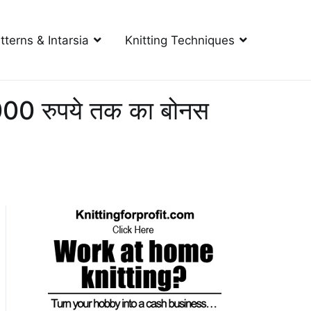
tterns & Intarsia
Knitting Techniques
 1000 रुपये तक का बोनस