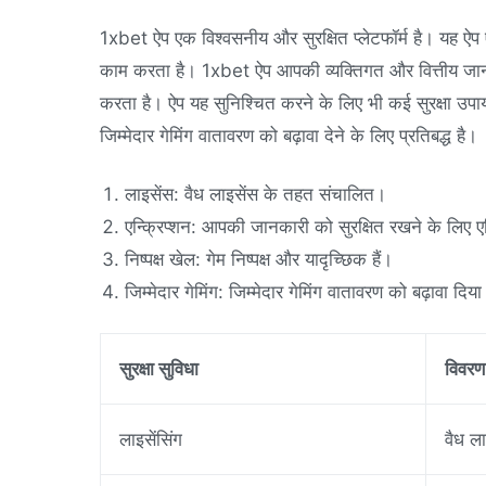
1xbet ऐप एक विश्वसनीय और सुरक्षित प्लेटफॉर्म है। यह ऐप 
काम करता है। 1xbet ऐप आपकी व्यक्तिगत और वित्तीय जान
करता है। ऐप यह सुनिश्चित करने के लिए भी कई सुरक्षा उपाय
जिम्मेदार गेमिंग वातावरण को बढ़ावा देने के लिए प्रतिबद्ध है।
लाइसेंस: वैध लाइसेंस के तहत संचालित।
एन्क्रिप्शन: आपकी जानकारी को सुरक्षित रखने के लिए 
निष्पक्ष खेल: गेम निष्पक्ष और यादृच्छिक हैं।
जिम्मेदार गेमिंग: जिम्मेदार गेमिंग वातावरण को बढ़ावा दिय
सुरक्षा सुविधा
विवरण
लाइसेंसिंग
वैध ल