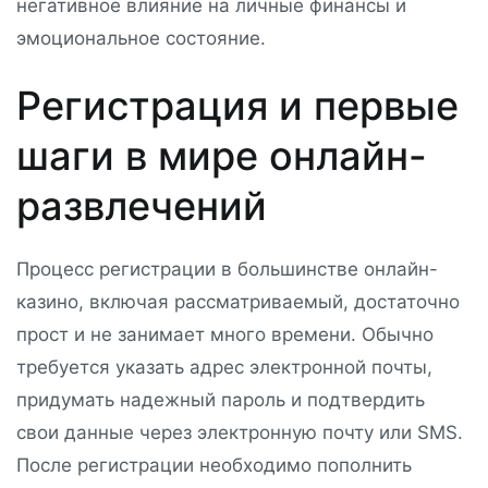
негативное влияние на личные финансы и
эмоциональное состояние.
Регистрация и первые
шаги в мире онлайн-
развлечений
Процесс регистрации в большинстве онлайн-
казино, включая рассматриваемый, достаточно
прост и не занимает много времени. Обычно
требуется указать адрес электронной почты,
придумать надежный пароль и подтвердить
свои данные через электронную почту или SMS.
После регистрации необходимо пополнить