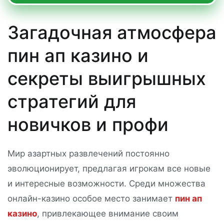
Загадочная атмосфера
пин ап казино и
секреты выигрышных
стратегий для
новичков и профи
Мир азартных развлечений постоянно
эволюционирует, предлагая игрокам все новые
и интересные возможности. Среди множества
онлайн-казино особое место занимает
пин ап
казино
, привлекающее внимание своим