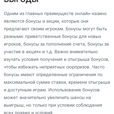
Одним из главных преимуществ онлайн-казино
являются бонусы и акции, которые они
предлагают своим игрокам. Бонусы могут быть
разными: приветственные бонусы для новых
игроков, бонусы за пополнение счета, бонусы за
участие в акциях и т.д. Важно внимательно
изучать условия получения и отыгрыша бонусов,
чтобы избежать неприятных сюрпризов. Часто
бонусы имеют определенные ограничения по
максимальной сумме ставки, времени отыгрыша
и доступным играм. Использование бонусов
может значительно увеличить шансы на
выигрыш, но только при условии соблюдения
всех правил и условий.