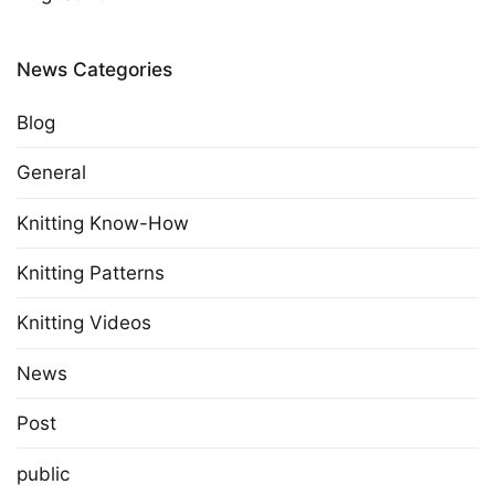
News Categories
Blog
General
Knitting Know-How
Knitting Patterns
Knitting Videos
News
Post
public