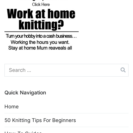
Search
for:
Quick Navigation
Home
50 Knitting Tips For Beginners