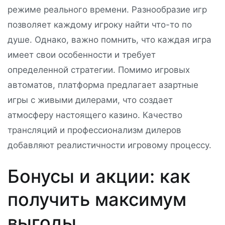
режиме реального времени. Разнообразие игр
позволяет каждому игроку найти что-то по
душе. Однако, важно помнить, что каждая игра
имеет свои особенности и требует
определенной стратегии. Помимо игровых
автоматов, платформа предлагает азартные
игры с живыми дилерами, что создает
атмосферу настоящего казино. Качество
трансляций и профессионализм дилеров
добавляют реалистичности игровому процессу.
Бонусы и акции: как
получить максимум
выгоды