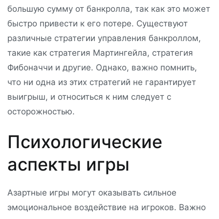
большую сумму от банкролла, так как это может
быстро привести к его потере. Существуют
различные стратегии управления банкроллом,
такие как стратегия Мартингейла, стратегия
Фибоначчи и другие. Однако, важно помнить,
что ни одна из этих стратегий не гарантирует
выигрыш, и относиться к ним следует с
осторожностью.
Психологические
аспекты игры
Азартные игры могут оказывать сильное
эмоциональное воздействие на игроков. Важно