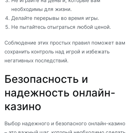
Не играйте на деньги, которые вам
необходимы для жизни.
Делайте перерывы во время игры.
Не пытайтесь отыграться любой ценой.
Соблюдение этих простых правил поможет вам
сохранить контроль над игрой и избежать
негативных последствий.
Безопасность и
надежность онлайн-
казино
Выбор надежного и безопасного онлайн-казино
– это важный шаг, который необходимо сделать