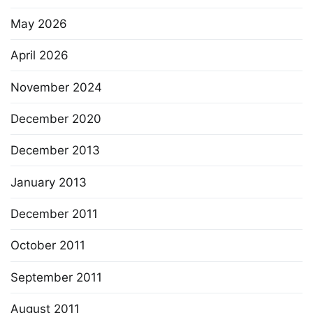
May 2026
April 2026
November 2024
December 2020
December 2013
January 2013
December 2011
October 2011
September 2011
August 2011