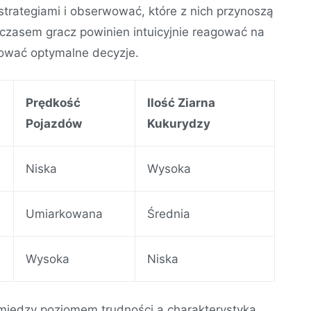
trategiami i obserwować, które z nich przynoszą
Z czasem gracz powinien intuicyjnie reagować na
mować optymalne decyzje.
Prędkość
Ilość Ziarna
Pojazdów
Kukurydzy
Niska
Wysoka
Umiarkowana
Średnia
Wysoka
Niska
między poziomem trudności a charakterystyką