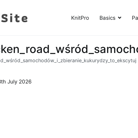
KnitPro
Basics
Pa
The Knitting Site
How to knit, free videos, free patterns
ken_road_wśród_samochod
d_wśród_samochodów_i_zbieranie_kukurydzy_to_ekscytuj
8th July 2026