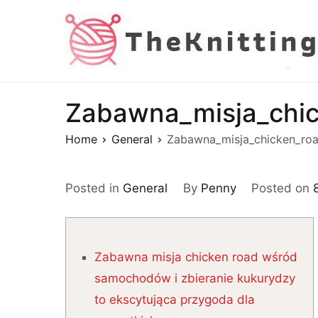
Skip
to
content
Zabawna_misja_chic
Home
General
Zabawna_misja_chicken_roa
Posted in
General
By
Penny
Posted on
Zabawna misja chicken road wśród
samochodów i zbieranie kukurydzy
to ekscytująca przygoda dla