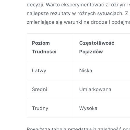
decyzji. Warto eksperymentować z różnymi s
najlepsze rezultaty w różnych sytuacjach. 
zmieniające się warunki na drodze i podej
Poziom
Częstotliwość
Trudności
Pojazdów
Łatwy
Niska
Średni
Umiarkowana
Trudny
Wysoka
Powyższa tabela przedstawia zależność po