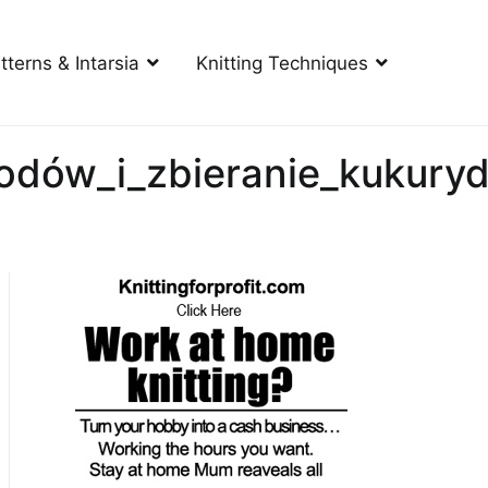
tterns & Intarsia
Knitting Techniques
ów_i_zbieranie_kukurydz