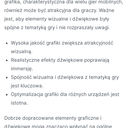
grafika, charakterystyczna dla wielu gier mobilnych,
również może być atrakcyjna dla graczy. Ważne
jest, aby elementy wizualne i dźwiękowe były
spójne z tematyką gry i nie rozpraszały uwagi.
Wysoka jakość grafiki zwiększa atrakcyjność
wizualną.
Realistyczne efekty dźwiękowe poprawiają
immersję.
Spójność wizualna i dźwiękowa z tematyką gry
jest kluczowa.
Optymalizacja grafiki dla różnych urządzeń jest
istotna.
Dobrze dopracowane elementy graficzne i
dźwiękowe mogą znacząco wpłynąć na ogólne