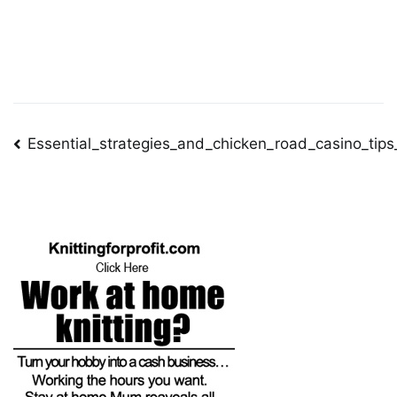
Post
Essential_strategies_and_chicken_road_casino_tips
navigation