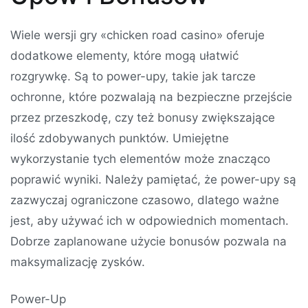
Wiele wersji gry «chicken road casino» oferuje
dodatkowe elementy, które mogą ułatwić
rozgrywkę. Są to power-upy, takie jak tarcze
ochronne, które pozwalają na bezpieczne przejście
przez przeszkodę, czy też bonusy zwiększające
ilość zdobywanych punktów. Umiejętne
wykorzystanie tych elementów może znacząco
poprawić wyniki. Należy pamiętać, że power-upy są
zazwyczaj ograniczone czasowo, dlatego ważne
jest, aby używać ich w odpowiednich momentach.
Dobrze zaplanowane użycie bonusów pozwala na
maksymalizację zysków.
Power-Up