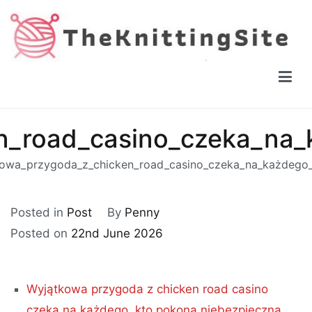
Skip
to
content
The Knitting Site
How to knit, free videos, free patterns
n_road_casino_czeka_na_
owa_przygoda_z_chicken_road_casino_czeka_na_każdego_
Posted in
Post
By
Penny
Posted on
22nd June 2026
Wyjątkowa przygoda z chicken road casino
czeka na każdego, kto pokona niebezpieczną