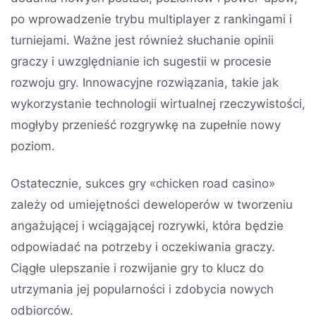
po wprowadzenie trybu multiplayer z rankingami i
turniejami. Ważne jest również słuchanie opinii
graczy i uwzględnianie ich sugestii w procesie
rozwoju gry. Innowacyjne rozwiązania, takie jak
wykorzystanie technologii wirtualnej rzeczywistości,
mogłyby przenieść rozgrywkę na zupełnie nowy
poziom.
Ostatecznie, sukces gry «chicken road casino»
zależy od umiejętności deweloperów w tworzeniu
angażującej i wciągającej rozrywki, która będzie
odpowiadać na potrzeby i oczekiwania graczy.
Ciągłe ulepszanie i rozwijanie gry to klucz do
utrzymania jej popularności i zdobycia nowych
odbiorców.