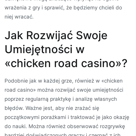
wrażenia z gry i sprawić, że będziemy chcieli do
niej wracać.
Jak Rozwijać Swoje
Umiejętności w
«chicken road casino»?
Podobnie jak w każdej grze, również w «chicken
road casino» można rozwijać swoje umiejętności
poprzez regularną praktykę i analizę własnych
błędów. Ważne jest, aby nie zrażać się
początkowymi porażkami i traktować je jako okazję
do nauki. Można również obserwować rozgrywkę
bardziej doświadczonych graczy i czerpać z ich