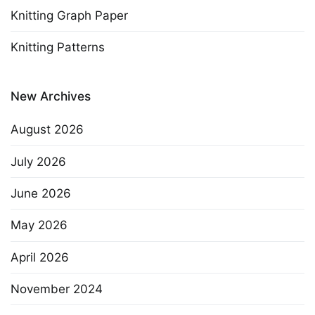
Knitting Graph Paper
Knitting Patterns
New Archives
August 2026
July 2026
June 2026
May 2026
April 2026
November 2024