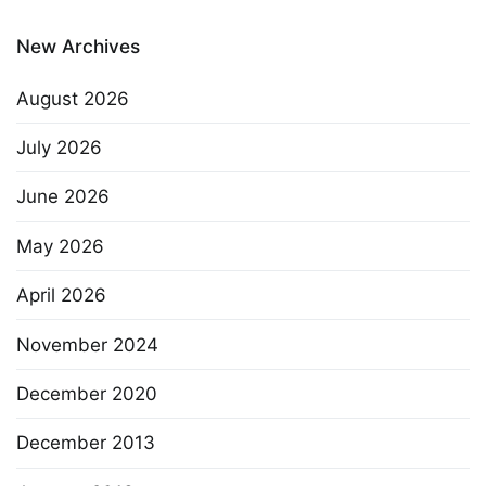
New Archives
August 2026
July 2026
June 2026
May 2026
April 2026
November 2024
December 2020
December 2013