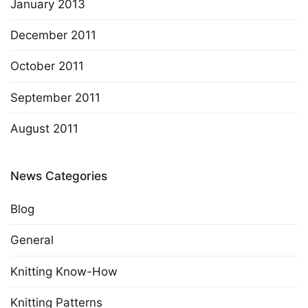
January 2013
December 2011
October 2011
September 2011
August 2011
News Categories
Blog
General
Knitting Know-How
Knitting Patterns