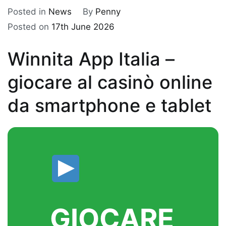
Posted in
News
By
Penny
Posted on
17th June 2026
Winnita App Italia –
giocare al casinò online
da smartphone e tablet
GIOCARE