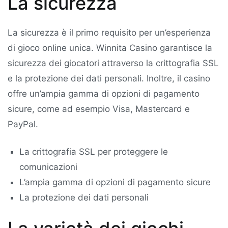
La sicurezza
La sicurezza è il primo requisito per un’esperienza
di gioco online unica. Winnita Casino garantisce la
sicurezza dei giocatori attraverso la crittografia SSL
e la protezione dei dati personali. Inoltre, il casino
offre un’ampia gamma di opzioni di pagamento
sicure, come ad esempio Visa, Mastercard e
PayPal.
La crittografia SSL per proteggere le
comunicazioni
L’ampia gamma di opzioni di pagamento sicure
La protezione dei dati personali