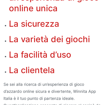
online unica
La sicurezza
La varietà dei giochi
La facilità d’uso
La clientela
Se sei alla ricerca di un’esperienza di gioco
d’azzardo online sicura e divertente, Winnita App
Italia è il tuo punto di partenza ideale.