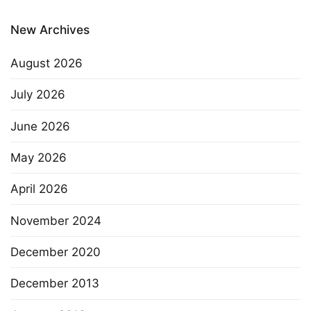
New Archives
August 2026
July 2026
June 2026
May 2026
April 2026
November 2024
December 2020
December 2013