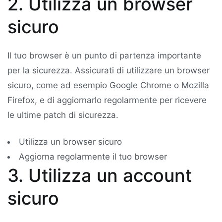
2. Utilizza un browser
sicuro
Il tuo browser è un punto di partenza importante
per la sicurezza. Assicurati di utilizzare un browser
sicuro, come ad esempio Google Chrome o Mozilla
Firefox, e di aggiornarlo regolarmente per ricevere
le ultime patch di sicurezza.
Utilizza un browser sicuro
Aggiorna regolarmente il tuo browser
3. Utilizza un account
sicuro