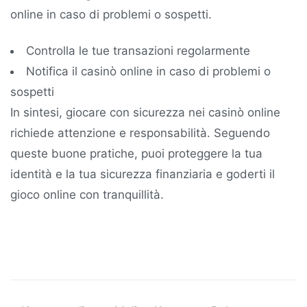
online in caso di problemi o sospetti.
Controlla le tue transazioni regolarmente
Notifica il casinò online in caso di problemi o
sospetti
In sintesi, giocare con sicurezza nei casinò online
richiede attenzione e responsabilità. Seguendo
queste buone pratiche, puoi proteggere la tua
identità e la tua sicurezza finanziaria e goderti il
gioco online con tranquillità.