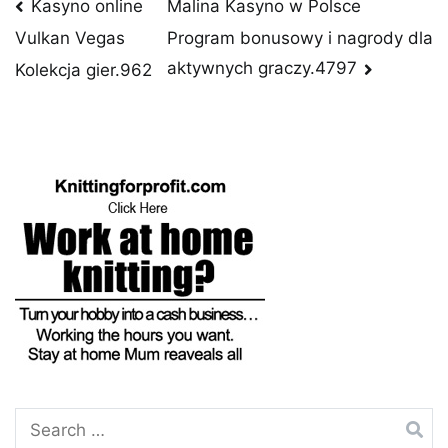
Post
Kasyno online
Malina Kasyno w Polsce
Program bonusowy i nagrody dla
Vulkan Vegas
navigation
aktywnych graczy.4797
Kolekcja gier.962
Search