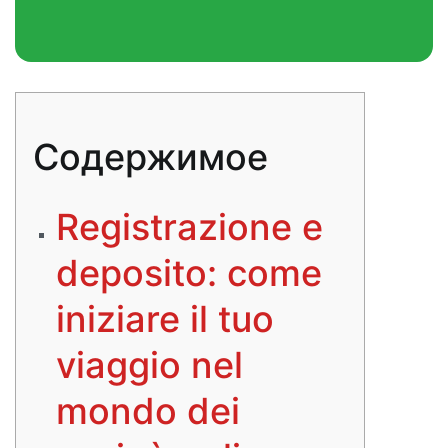
Содержимое
Registrazione e
deposito: come
iniziare il tuo
viaggio nel
mondo dei