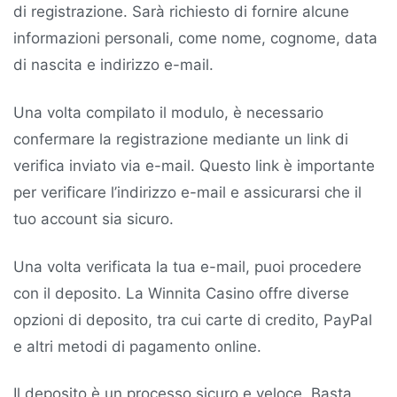
di registrazione. Sarà richiesto di fornire alcune
informazioni personali, come nome, cognome, data
di nascita e indirizzo e-mail.
Una volta compilato il modulo, è necessario
confermare la registrazione mediante un link di
verifica inviato via e-mail. Questo link è importante
per verificare l’indirizzo e-mail e assicurarsi che il
tuo account sia sicuro.
Una volta verificata la tua e-mail, puoi procedere
con il deposito. La Winnita Casino offre diverse
opzioni di deposito, tra cui carte di credito, PayPal
e altri metodi di pagamento online.
Il deposito è un processo sicuro e veloce. Basta