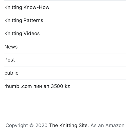
Knitting Know-How
Knitting Patterns
Knitting Videos
News
Post
public
rhumbl.com пин ап 3500 kz
Copyright © 2020
The Knitting Site
. As an Amazon