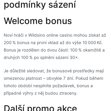
podmínky sázení
Welcome bonus
Noví hráči v Wildsino online casino mohou získat až
200 % bonus na první vklad až do výše 10 000 Kč.
Bonus je rozdělen do dvou částí: 100 % okamžitě a
druhých 100 % po splnění sázení 30×.
Je důležité sledovat, že bonusové prostředky mají
omezenou platnost – obvykle 7 dní. Pokud během
tohoto období nesplníte požadavek, bonus a
případné výhry z něj budou ztraceny.
Další promo akce