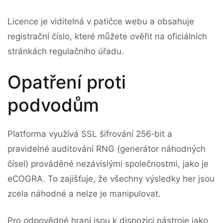
Licence je viditelná v patičce webu a obsahuje
registrační číslo, které můžete ověřit na oficiálních
stránkách regulačního úřadu.
Opatření proti
podvodům
Platforma využívá SSL šifrování 256‑bit a
pravidelné auditování RNG (generátor náhodných
čísel) prováděné nezávislými společnostmi, jako je
eCOGRA. To zajišťuje, že všechny výsledky her jsou
zcela náhodné a nelze je manipulovat.
Pro odpovědné hraní jsou k dispozici nástroje jako