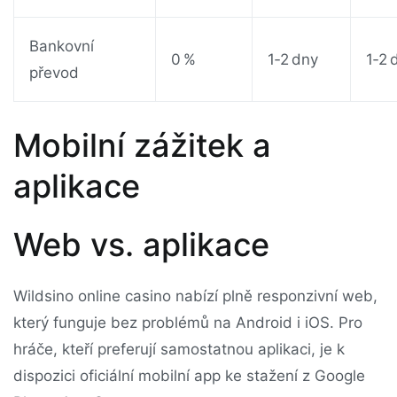
Bankovní
0 %
1‑2 dny
1‑2 
převod
Mobilní zážitek a
aplikace
Web vs. aplikace
Wildsino online casino nabízí plně responzivní web,
který funguje bez problémů na Android i iOS. Pro
hráče, kteří preferují samostatnou aplikaci, je k
dispozici oficiální mobilní app ke stažení z Google