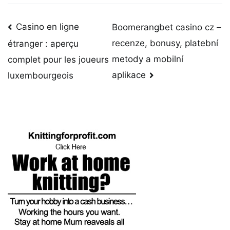
Post
Casino en ligne
Boomerangbet casino cz –
recenze, bonusy, platební
étranger : aperçu
navigation
metody a mobilní
complet pour les joueurs
aplikace
luxembourgeois