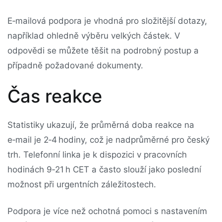
E‑mailová podpora je vhodná pro složitější dotazy,
například ohledně výběru velkých částek. V
odpovědi se můžete těšit na podrobný postup a
případně požadované dokumenty.
Čas reakce
Statistiky ukazují, že průměrná doba reakce na
e‑mail je 2‑4 hodiny, což je nadprůměrné pro český
trh. Telefonní linka je k dispozici v pracovních
hodinách 9‑21 h CET a často slouží jako poslední
možnost při urgentních záležitostech.
Podpora je více než ochotná pomoci s nastavením