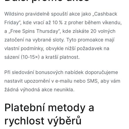
Wildsino pravidelně spouští akce jako „Cashback
Friday“, kde vrací až 10 % z proher během víkendu,
a „Free Spins Thursday“, kde získáte 20 volných
zatočení na vybrané sloty. Tyto promoakce mají
vlastní podmínky, obvykle nižší požadavek na
sázení (10‑15×) a kratší platnost.
Při sledování bonusových nabídek doporučujeme
nastavit upozornění v e‑mailu nebo SMS, aby vám
žádná výhodná akce neunikla.
Platební metody a
rychlost výběrů