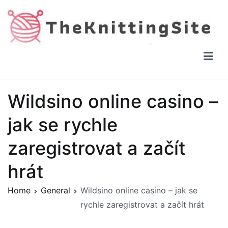
Skip
to
content
The Knitting Site
How to knit, free videos, free patterns
Wildsino online casino –
jak se rychle
zaregistrovat a začít
hrát
Home
General
Wildsino online casino – jak se
rychle zaregistrovat a začít hrát