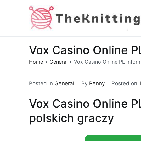
Skip
to
content
Vox Casino Online P
Home
General
Vox Casino Online PL infor
Posted in
General
By
Penny
Posted on
Vox Casino Online PL
polskich graczy