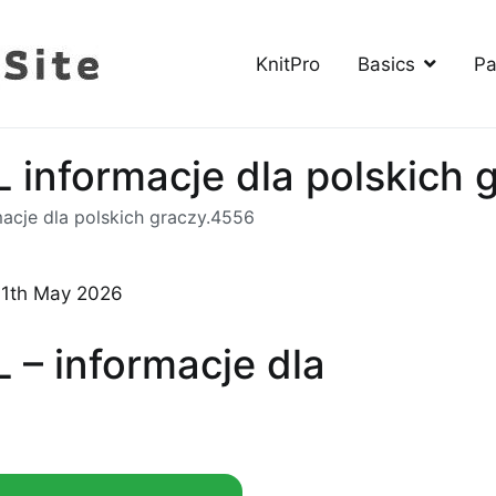
KnitPro
Basics
Pa
The Knitting Site
How to knit, free videos, free patterns
L informacje dla polskich
macje dla polskich graczy.4556
11th May 2026
 – informacje dla