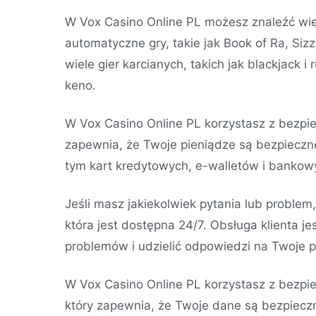
W Vox Casino Online PL możesz znaleźć wie
automatyczne gry, takie jak Book of Ra, Siz
wiele gier karcianych, takich jak blackjack i 
keno.
W Vox Casino Online PL korzystasz z bezpie
zapewnia, że Twoje pieniądze są bezpieczne
tym kart kredytowych, e-walletów i bankow
Jeśli masz jakiekolwiek pytania lub problem
która jest dostępna 24/7. Obsługa klienta 
problemów i udzielić odpowiedzi na Twoje p
W Vox Casino Online PL korzystasz z bezpi
który zapewnia, że Twoje dane są bezpiecz