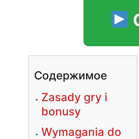
Содержимое
Zasady gry i
bonusy
Wymagania do