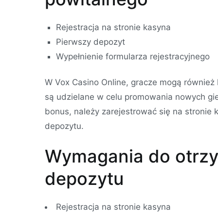
Rejestracja na stronie kasyna
Pierwszy depozyt
Wypełnienie formularza rejestracyjnego
W Vox Casino Online, gracze mogą również
są udzielane w celu promowania nowych gie
bonus, należy zarejestrować się na stronie 
depozytu.
Wymagania do otrz
depozytu
Rejestracja na stronie kasyna