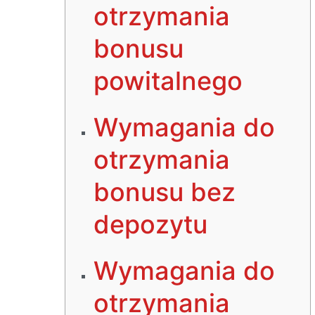
otrzymania
bonusu
powitalnego
Wymagania do
otrzymania
bonusu bez
depozytu
Wymagania do
otrzymania