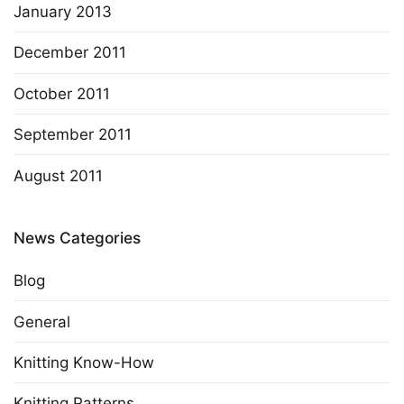
January 2013
December 2011
October 2011
September 2011
August 2011
News Categories
Blog
General
Knitting Know-How
Knitting Patterns