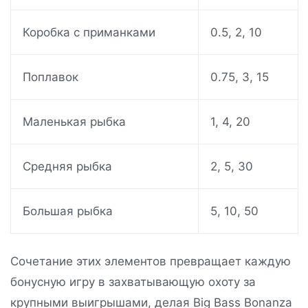
Коробка с приманками
0.5, 2, 10
Поплавок
0.75, 3, 15
Маленькая рыбка
1, 4, 20
Средняя рыбка
2, 5, 30
Большая рыбка
5, 10, 50
Сочетание этих элементов превращает каждую
бонусную игру в захватывающую охоту за
крупными выигрышами, делая Big Bass Bonanza