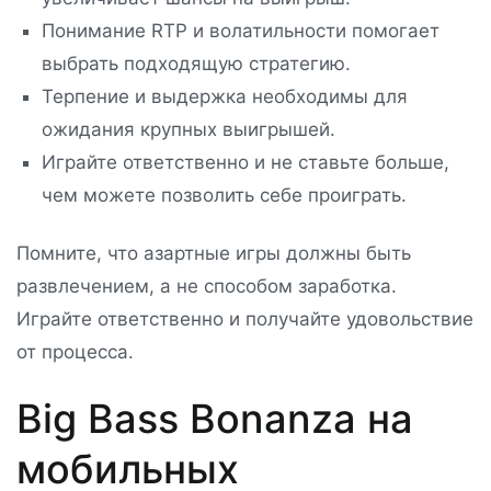
Понимание RTP и волатильности помогает
выбрать подходящую стратегию.
Терпение и выдержка необходимы для
ожидания крупных выигрышей.
Играйте ответственно и не ставьте больше,
чем можете позволить себе проиграть.
Помните, что азартные игры должны быть
развлечением, а не способом заработка.
Играйте ответственно и получайте удовольствие
от процесса.
Big Bass Bonanza на
мобильных