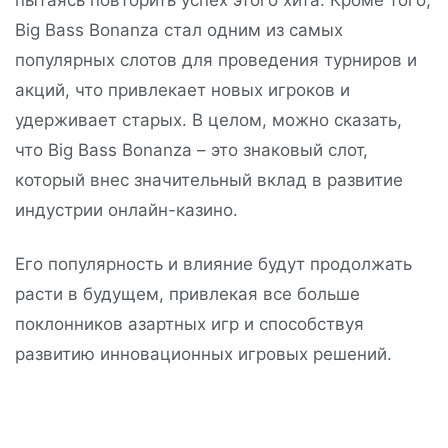
пытаясь повторить успех этого хита. Кроме того,
Big Bass Bonanza стал одним из самых
популярных слотов для проведения турниров и
акций, что привлекает новых игроков и
удерживает старых. В целом, можно сказать,
что Big Bass Bonanza – это знаковый слот,
который внес значительный вклад в развитие
индустрии онлайн-казино.
Его популярность и влияние будут продолжать
расти в будущем, привлекая все больше
поклонников азартных игр и способствуя
развитию инновационных игровых решений.