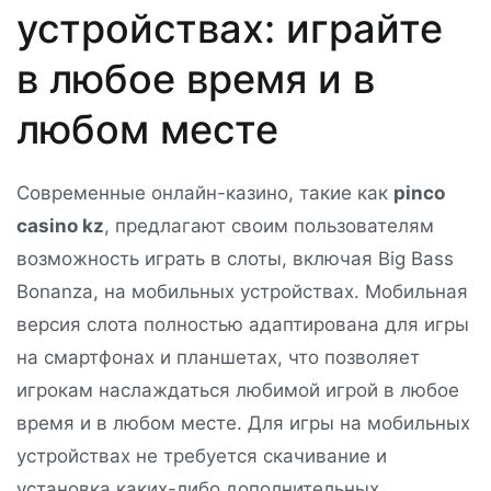
устройствах: играйте
в любое время и в
любом месте
Современные онлайн-казино, такие как
pinco
casino kz
, предлагают своим пользователям
возможность играть в слоты, включая Big Bass
Bonanza, на мобильных устройствах. Мобильная
версия слота полностью адаптирована для игры
на смартфонах и планшетах, что позволяет
игрокам наслаждаться любимой игрой в любое
время и в любом месте. Для игры на мобильных
устройствах не требуется скачивание и
установка каких-либо дополнительных