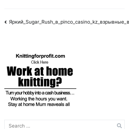
Post
Яркий_Sugar_Rush_в_pinco_casino_kz_взрывные
navigation
Search