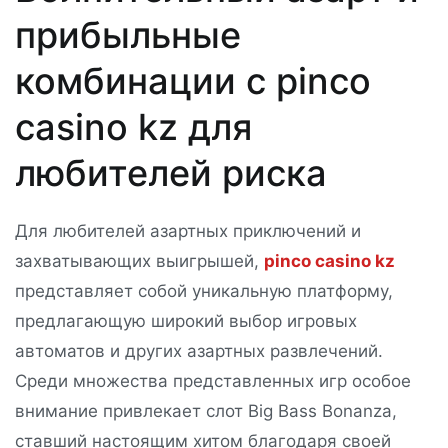
прибыльные
комбинации с pinco
casino kz для
любителей риска
Для любителей азартных приключений и
захватывающих выигрышей,
pinco casino kz
представляет собой уникальную платформу,
предлагающую широкий выбор игровых
автоматов и других азартных развлечений.
Среди множества представленных игр особое
внимание привлекает слот Big Bass Bonanza,
ставший настоящим хитом благодаря своей