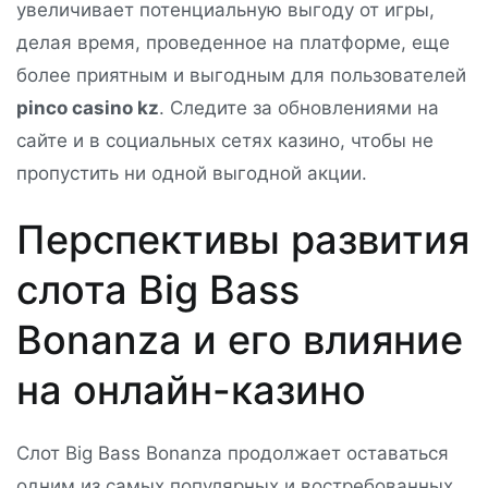
увеличивает потенциальную выгоду от игры,
делая время, проведенное на платформе, еще
более приятным и выгодным для пользователей
pinco casino kz
. Следите за обновлениями на
сайте и в социальных сетях казино, чтобы не
пропустить ни одной выгодной акции.
Перспективы развития
слота Big Bass
Bonanza и его влияние
на онлайн-казино
Слот Big Bass Bonanza продолжает оставаться
одним из самых популярных и востребованных