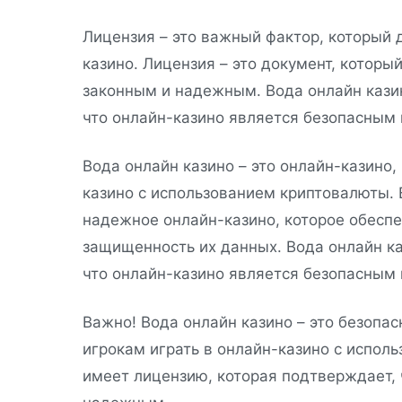
Лицензия – это важный фактор, который 
казино. Лицензия – это документ, которы
законным и надежным. Вода онлайн кази
что онлайн-казино является безопасным
Вода онлайн казино – это онлайн-казино,
казино с использованием криптовалюты. В
надежное онлайн-казино, которое обесп
защищенность их данных. Вода онлайн к
что онлайн-казино является безопасным
Важно! Вода онлайн казино – это безопас
игрокам играть в онлайн-казино с испол
имеет лицензию, которая подтверждает, 