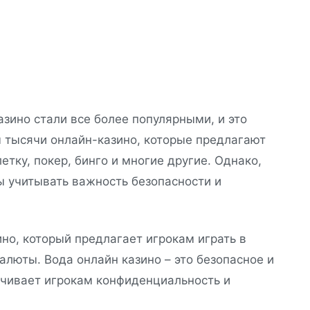
зино стали все более популярными, и это
ы тысячи онлайн-казино, которые предлагают
етку, покер, бинго и многие другие. Однако,
ы учитывать важность безопасности и
ино, который предлагает игрокам играть в
алюты. Вода онлайн казино – это безопасное и
ечивает игрокам конфиденциальность и