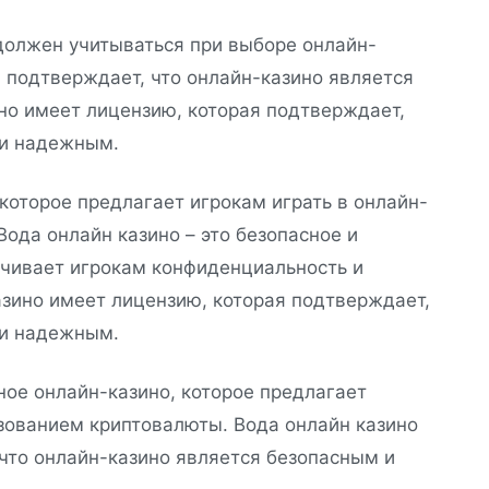
должен учитываться при выборе онлайн-
й подтверждает, что онлайн-казино является
но имеет лицензию, которая подтверждает,
 и надежным.
 которое предлагает игрокам играть в онлайн-
ода онлайн казино – это безопасное и
ечивает игрокам конфиденциальность и
азино имеет лицензию, которая подтверждает,
 и надежным.
ное онлайн-казино, которое предлагает
ьзованием криптовалюты. Вода онлайн казино
что онлайн-казино является безопасным и