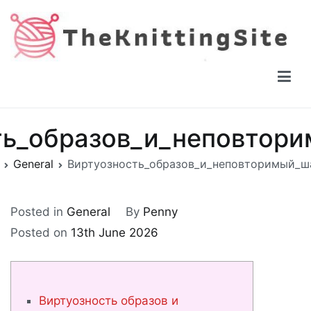
Skip
to
content
The Knitting Site
How to knit, free videos, free patterns
ть_образов_и_неповтор
General
Виртуозность_образов_и_неповторимый_ш
Posted in
General
By
Penny
Posted on
13th June 2026
Виртуозность образов и