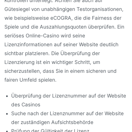
Kontrollen unterliegt. Achten Sie auch auf
Gütesiegel von unabhängigen Testorganisationen,
wie beispielsweise eCOGRA, die die Fairness der
Spiele und die Auszahlungsquoten überprüfen. Ein
seriöses Online-Casino wird seine
Lizenzinformationen auf seiner Website deutlich
sichtbar platzieren. Die Überprüfung der
Lizenzierung ist ein wichtiger Schritt, um
sicherzustellen, dass Sie in einem sicheren und
fairen Umfeld spielen.
Überprüfung der Lizenznummer auf der Website
des Casinos
Suche nach der Lizenznummer auf der Website
der zuständigen Aufsichtsbehörde
Prüfung der Gültigkeit der Lizenz