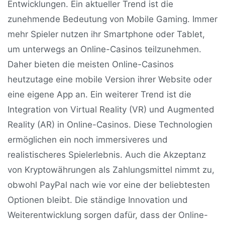
Entwicklungen. Ein aktueller Trend ist die
zunehmende Bedeutung von Mobile Gaming. Immer
mehr Spieler nutzen ihr Smartphone oder Tablet,
um unterwegs an Online-Casinos teilzunehmen.
Daher bieten die meisten Online-Casinos
heutzutage eine mobile Version ihrer Website oder
eine eigene App an. Ein weiterer Trend ist die
Integration von Virtual Reality (VR) und Augmented
Reality (AR) in Online-Casinos. Diese Technologien
ermöglichen ein noch immersiveres und
realistischeres Spielerlebnis. Auch die Akzeptanz
von Kryptowährungen als Zahlungsmittel nimmt zu,
obwohl PayPal nach wie vor eine der beliebtesten
Optionen bleibt. Die ständige Innovation und
Weiterentwicklung sorgen dafür, dass der Online-