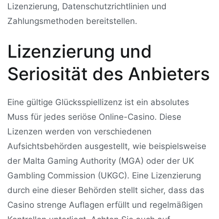
Lizenzierung, Datenschutzrichtlinien und
Zahlungsmethoden bereitstellen.
Lizenzierung und
Seriosität des Anbieters
Eine gültige Glücksspiellizenz ist ein absolutes
Muss für jedes seriöse Online-Casino. Diese
Lizenzen werden von verschiedenen
Aufsichtsbehörden ausgestellt, wie beispielsweise
der Malta Gaming Authority (MGA) oder der UK
Gambling Commission (UKGC). Eine Lizenzierung
durch eine dieser Behörden stellt sicher, dass das
Casino strenge Auflagen erfüllt und regelmäßigen