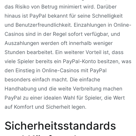
das Risiko von Betrug minimiert wird. Darüber
hinaus ist PayPal bekannt für seine Schnelligkeit
und Benutzerfreundlichkeit. Einzahlungen in Online-
Casinos sind in der Regel sofort verfügbar, und
Auszahlungen werden oft innerhalb weniger
Stunden bearbeitet. Ein weiterer Vorteil ist, dass
viele Spieler bereits ein PayPal-Konto besitzen, was
den Einstieg in Online-Casinos mit PayPal
besonders einfach macht. Die einfache
Handhabung und die weite Verbreitung machen
PayPal zu einer idealen Wahl für Spieler, die Wert
auf Komfort und Sicherheit legen.
Sicherheitsstandards