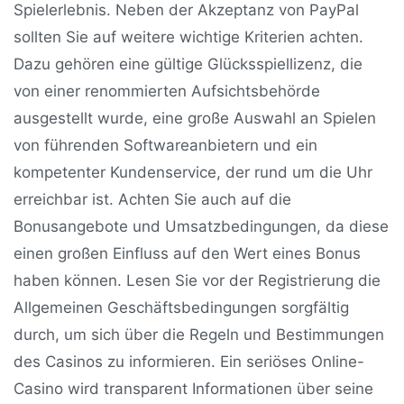
Spielerlebnis. Neben der Akzeptanz von PayPal
sollten Sie auf weitere wichtige Kriterien achten.
Dazu gehören eine gültige Glücksspiellizenz, die
von einer renommierten Aufsichtsbehörde
ausgestellt wurde, eine große Auswahl an Spielen
von führenden Softwareanbietern und ein
kompetenter Kundenservice, der rund um die Uhr
erreichbar ist. Achten Sie auch auf die
Bonusangebote und Umsatzbedingungen, da diese
einen großen Einfluss auf den Wert eines Bonus
haben können. Lesen Sie vor der Registrierung die
Allgemeinen Geschäftsbedingungen sorgfältig
durch, um sich über die Regeln und Bestimmungen
des Casinos zu informieren. Ein seriöses Online-
Casino wird transparent Informationen über seine