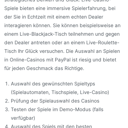
Spiele bieten eine immersive Spielerfahrung, bei
der Sie in Echtzeit mit einem echten Dealer
interagieren können. Sie können beispielsweise an
einem Live-Blackjack-Tisch teilnehmen und gegen
den Dealer antreten oder an einem Live-Roulette-
Tisch Ihr Glück versuchen. Die Auswahl an Spielen
in Online-Casinos mit PayPal ist riesig und bietet
für jeden Geschmack das Richtige.
Auswahl des gewünschten Spieltyps
(Spielautomaten, Tischspiele, Live-Casino)
Prüfung der Spielauswahl des Casinos
Testen der Spiele im Demo-Modus (falls
verfügbar)
Auswahl des Spiels mit den besten