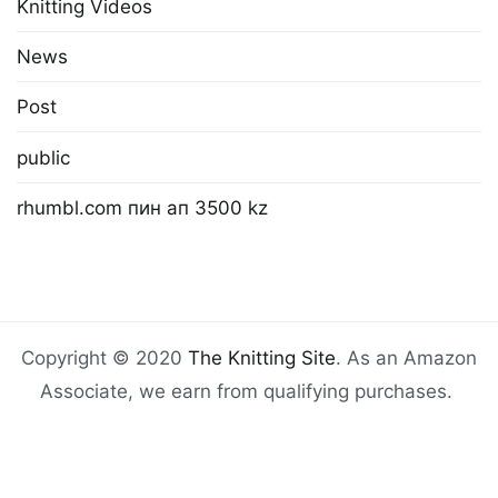
Knitting Videos
News
Post
public
rhumbl.com пин ап 3500 kz
Copyright © 2020
The Knitting Site
. As an Amazon
Associate, we earn from qualifying purchases.