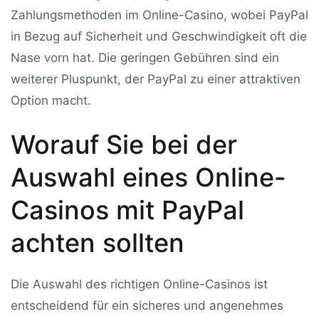
Zahlungsmethoden im Online-Casino, wobei PayPal
in Bezug auf Sicherheit und Geschwindigkeit oft die
Nase vorn hat. Die geringen Gebühren sind ein
weiterer Pluspunkt, der PayPal zu einer attraktiven
Option macht.
Worauf Sie bei der
Auswahl eines Online-
Casinos mit PayPal
achten sollten
Die Auswahl des richtigen Online-Casinos ist
entscheidend für ein sicheres und angenehmes