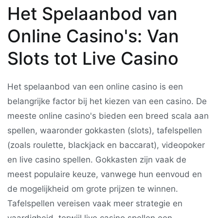
Het Spelaanbod van
Online Casino's: Van
Slots tot Live Casino
Het spelaanbod van een online casino is een
belangrijke factor bij het kiezen van een casino. De
meeste online casino's bieden een breed scala aan
spellen, waaronder gokkasten (slots), tafelspellen
(zoals roulette, blackjack en baccarat), videopoker
en live casino spellen. Gokkasten zijn vaak de
meest populaire keuze, vanwege hun eenvoud en
de mogelijkheid om grote prijzen te winnen.
Tafelspellen vereisen vaak meer strategie en