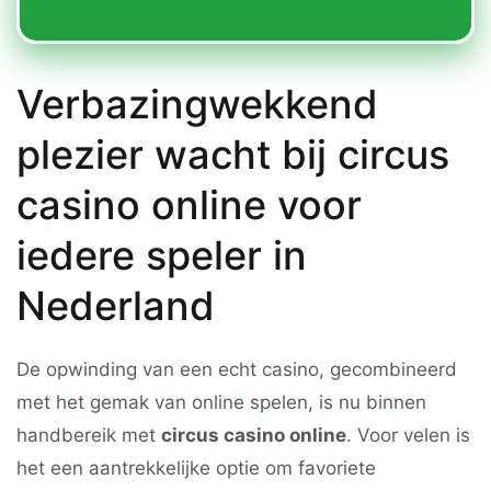
Verbazingwekkend
plezier wacht bij circus
casino online voor
iedere speler in
Nederland
De opwinding van een echt casino, gecombineerd
met het gemak van online spelen, is nu binnen
handbereik met
circus casino online
. Voor velen is
het een aantrekkelijke optie om favoriete