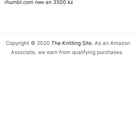
rhumbl.com пин ап 3500 kz
Copyright © 2020
The Knitting Site
. As an Amazon
Associate, we earn from qualifying purchases.