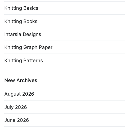
Knitting Basics
Knitting Books
Intarsia Designs
Knitting Graph Paper
Knitting Patterns
New Archives
August 2026
July 2026
June 2026