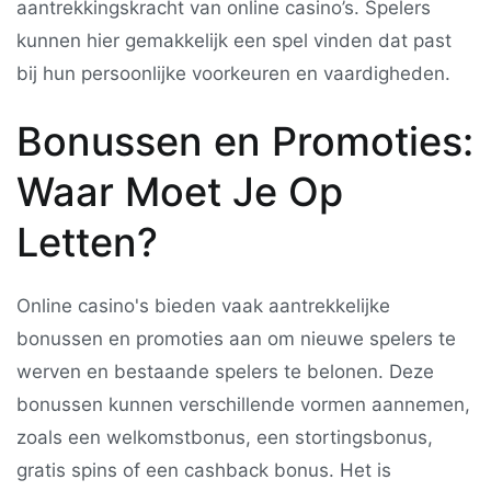
aantrekkingskracht van online casino’s. Spelers
kunnen hier gemakkelijk een spel vinden dat past
bij hun persoonlijke voorkeuren en vaardigheden.
Bonussen en Promoties:
Waar Moet Je Op
Letten?
Online casino's bieden vaak aantrekkelijke
bonussen en promoties aan om nieuwe spelers te
werven en bestaande spelers te belonen. Deze
bonussen kunnen verschillende vormen aannemen,
zoals een welkomstbonus, een stortingsbonus,
gratis spins of een cashback bonus. Het is