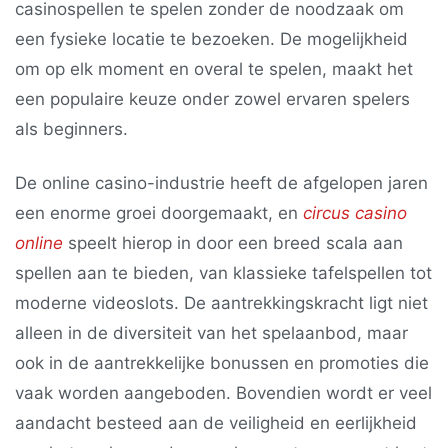
casinospellen te spelen zonder de noodzaak om
een fysieke locatie te bezoeken. De mogelijkheid
om op elk moment en overal te spelen, maakt het
een populaire keuze onder zowel ervaren spelers
als beginners.
De online casino-industrie heeft de afgelopen jaren
een enorme groei doorgemaakt, en
circus casino
online
speelt hierop in door een breed scala aan
spellen aan te bieden, van klassieke tafelspellen tot
moderne videoslots. De aantrekkingskracht ligt niet
alleen in de diversiteit van het spelaanbod, maar
ook in de aantrekkelijke bonussen en promoties die
vaak worden aangeboden. Bovendien wordt er veel
aandacht besteed aan de veiligheid en eerlijkheid