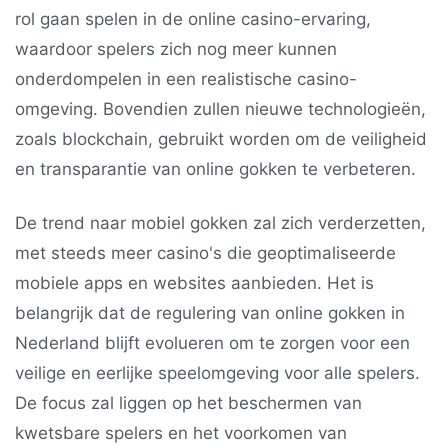
rol gaan spelen in de online casino-ervaring,
waardoor spelers zich nog meer kunnen
onderdompelen in een realistische casino-
omgeving. Bovendien zullen nieuwe technologieën,
zoals blockchain, gebruikt worden om de veiligheid
en transparantie van online gokken te verbeteren.
De trend naar mobiel gokken zal zich verderzetten,
met steeds meer casino's die geoptimaliseerde
mobiele apps en websites aanbieden. Het is
belangrijk dat de regulering van online gokken in
Nederland blijft evolueren om te zorgen voor een
veilige en eerlijke speelomgeving voor alle spelers.
De focus zal liggen op het beschermen van
kwetsbare spelers en het voorkomen van