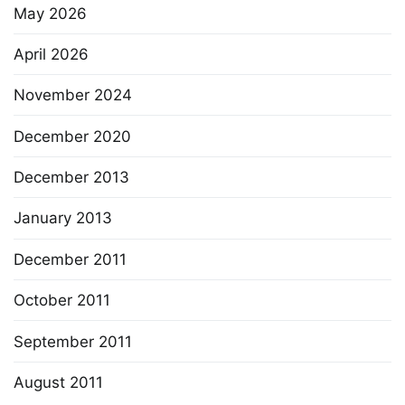
May 2026
April 2026
November 2024
December 2020
December 2013
January 2013
December 2011
October 2011
September 2011
August 2011