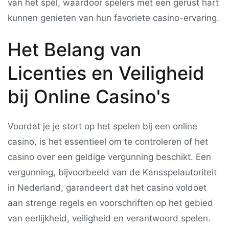
van het spel, waardoor spelers met een gerust hart
kunnen genieten van hun favoriete casino-ervaring.
Het Belang van
Licenties en Veiligheid
bij Online Casino's
Voordat je je stort op het spelen bij een online
casino, is het essentieel om te controleren of het
casino over een geldige vergunning beschikt. Een
vergunning, bijvoorbeeld van de Kansspelautoriteit
in Nederland, garandeert dat het casino voldoet
aan strenge regels en voorschriften op het gebied
van eerlijkheid, veiligheid en verantwoord spelen.