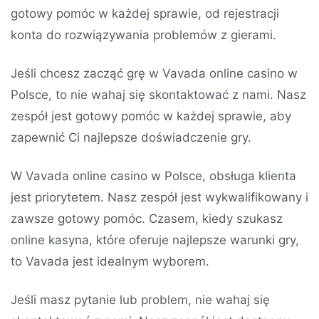
gotowy pomóc w każdej sprawie, od rejestracji
konta do rozwiązywania problemów z gierami.
Jeśli chcesz zacząć grę w Vavada online casino w
Polsce, to nie wahaj się skontaktować z nami. Nasz
zespół jest gotowy pomóc w każdej sprawie, aby
zapewnić Ci najlepsze doświadczenie gry.
W Vavada online casino w Polsce, obsługa klienta
jest priorytetem. Nasz zespół jest wykwalifikowany i
zawsze gotowy pomóc. Czasem, kiedy szukasz
online kasyna, które oferuje najlepsze warunki gry,
to Vavada jest idealnym wyborem.
Jeśli masz pytanie lub problem, nie wahaj się