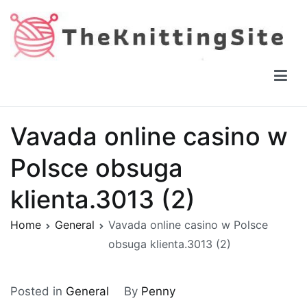
Skip
to
content
The Knitting Site
How to knit, free videos, free patterns
Vavada online casino w
Polsce obsuga
klienta.3013 (2)
Home
General
Vavada online casino w Polsce
obsuga klienta.3013 (2)
Posted in
General
By
Penny