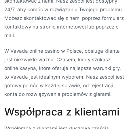
skontaktować z nami. Nasz zespół jest dostępny
24/7, aby pomóc w rozwiązaniu Twojego problemu.
Możesz skontaktować się z nami poprzez formularz
kontaktowy na stronie internetowej lub poprzez e-
mail.
W Vavada online casino w Polsce, obsługa klienta
jest niezwykle ważna. Czasem, kiedy szukasz
online kasyna, które oferuje najlepsze warunki gry,
to Vavada jest idealnym wyborem. Nasz zespół jest
gotowy pomóc w każdej sprawie, od rejestracji
konta do rozwiązywania problemów z gierami.
Współpraca z klientami
Współpraca z klientami jest kluczową częścią