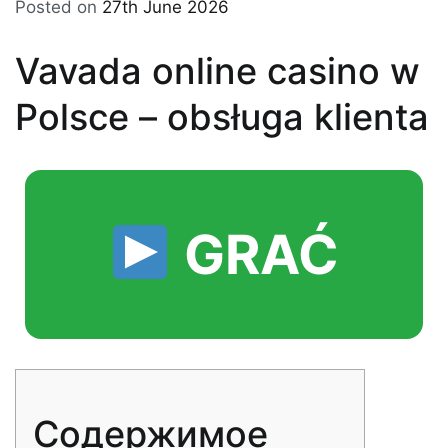
Posted on
27th June 2026
Vavada online casino w
Polsce – obsługa klienta
GRAĆ
Содержимое