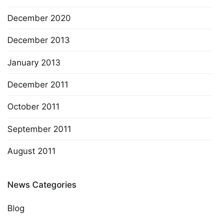
December 2020
December 2013
January 2013
December 2011
October 2011
September 2011
August 2011
News Categories
Blog