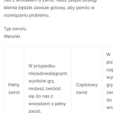
klienta będzie zawsze gotowy, aby pomóc w
rozwiązaniu problemu.
Typ zwrotu
Warunki
W
pr
W przypadku
cz
niezadowalających
wy
wyników gry,
Pełny
Częściowy
gr
możesz zwrócić
zwrot
zwrot
zwr
się do nas z
do 
wnioskiem o pełny
wn
zwrot.