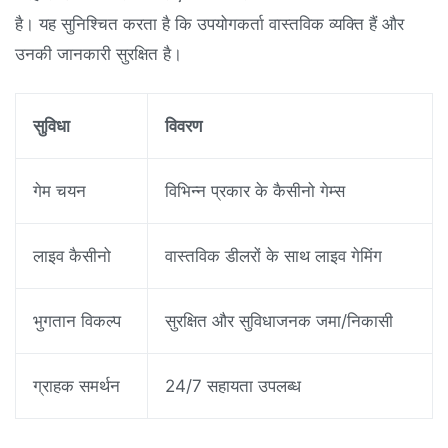
है। यह सुनिश्चित करता है कि उपयोगकर्ता वास्तविक व्यक्ति हैं और
उनकी जानकारी सुरक्षित है।
सुविधा
विवरण
गेम चयन
विभिन्न प्रकार के कैसीनो गेम्स
लाइव कैसीनो
वास्तविक डीलरों के साथ लाइव गेमिंग
भुगतान विकल्प
सुरक्षित और सुविधाजनक जमा/निकासी
ग्राहक समर्थन
24/7 सहायता उपलब्ध