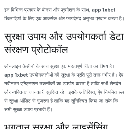
इन विभिन्न प्रकार के बोनस और प्रमोशन के साथ,
app 1xbet
खिलाड़ियों के लिए एक आकर्षक और फायदेमंद अनुभव प्रदान करता है।
सुरक्षा उपाय और उपयोगकर्ता डेटा
संरक्षण प्रोटोकॉल
ऑनलाइन कैसीनो के साथ सुरक्षा एक महत्वपूर्ण चिंता का विषय है।
app 1xbet
उपयोगकर्ताओं की सुरक्षा के प्रति पूरी तरह गंभीर है। ऐप
नवीनतम एन्क्रिप्शन तकनीकों का उपयोग करता है ताकि सभी लेनदेन
और व्यक्तिगत जानकारी सुरक्षित रहे। इसके अतिरिक्त, ऐप नियमित रूप
से सुरक्षा ऑडिट से गुजरता है ताकि यह सुनिश्चित किया जा सके कि
सभी सुरक्षा उपाय प्रभावी हैं।
भुगतान सुरक्षा और लाइसेंसिंग