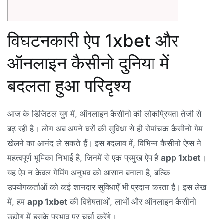
विघटनकारी ऐप 1xbet और
ऑनलाइन कैसीनो दुनिया में
बदलता हुआ परिदृश्य
आज के डिजिटल युग में, ऑनलाइन कैसीनो की लोकप्रियता तेजी से
बढ़ रही है। लोग अब अपने घरों की सुविधा से ही रोमांचक कैसीनो गेम
खेलने का आनंद ले सकते हैं। इस बदलाव में, विभिन्न कैसीनो ऐप्स ने
महत्वपूर्ण भूमिका निभाई है, जिनमें से एक प्रमुख ऐप है
app 1xbet
।
यह ऐप न केवल गेमिंग अनुभव को आसान बनाता है, बल्कि
उपयोगकर्ताओं को कई शानदार सुविधाएँ भी प्रदान करता है। इस लेख
में, हम
app 1xbet
की विशेषताओं, लाभों और ऑनलाइन कैसीनो
उद्योग में इसके प्रभाव पर चर्चा करेंगे।