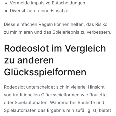
Vermeide impulsive Entscheidungen.
Diversifiziere deine Einsätze.
Diese einfachen Regeln können helfen, das Risiko
zu minimieren und das Spielerlebnis zu verbessern.
Rodeoslot im Vergleich
zu anderen
Glücksspielformen
Rodeoslot unterscheidet sich in vielerlei Hinsicht
von traditionellen Glücksspielformen wie Roulette
oder Spielautomaten. Während bei Roulette und
Spielautomaten das Ergebnis rein zufällig ist, bietet