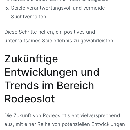
Spiele verantwortungsvoll und vermeide
Suchtverhalten.
Diese Schritte helfen, ein positives und
unterhaltsames Spielerlebnis zu gewährleisten.
Zukünftige
Entwicklungen und
Trends im Bereich
Rodeoslot
Die Zukunft von Rodeoslot sieht vielversprechend
aus, mit einer Reihe von potenziellen Entwicklungen