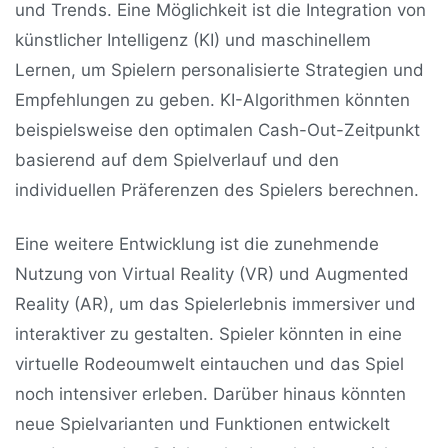
und Trends. Eine Möglichkeit ist die Integration von
künstlicher Intelligenz (KI) und maschinellem
Lernen, um Spielern personalisierte Strategien und
Empfehlungen zu geben. KI-Algorithmen könnten
beispielsweise den optimalen Cash-Out-Zeitpunkt
basierend auf dem Spielverlauf und den
individuellen Präferenzen des Spielers berechnen.
Eine weitere Entwicklung ist die zunehmende
Nutzung von Virtual Reality (VR) und Augmented
Reality (AR), um das Spielerlebnis immersiver und
interaktiver zu gestalten. Spieler könnten in eine
virtuelle Rodeoumwelt eintauchen und das Spiel
noch intensiver erleben. Darüber hinaus könnten
neue Spielvarianten und Funktionen entwickelt