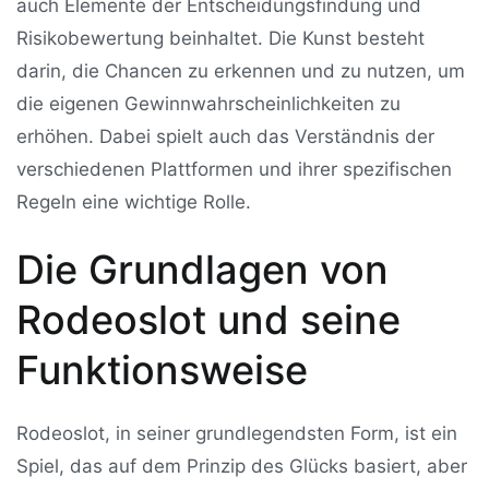
auch Elemente der Entscheidungsfindung und
Risikobewertung beinhaltet. Die Kunst besteht
darin, die Chancen zu erkennen und zu nutzen, um
die eigenen Gewinnwahrscheinlichkeiten zu
erhöhen. Dabei spielt auch das Verständnis der
verschiedenen Plattformen und ihrer spezifischen
Regeln eine wichtige Rolle.
Die Grundlagen von
Rodeoslot und seine
Funktionsweise
Rodeoslot, in seiner grundlegendsten Form, ist ein
Spiel, das auf dem Prinzip des Glücks basiert, aber