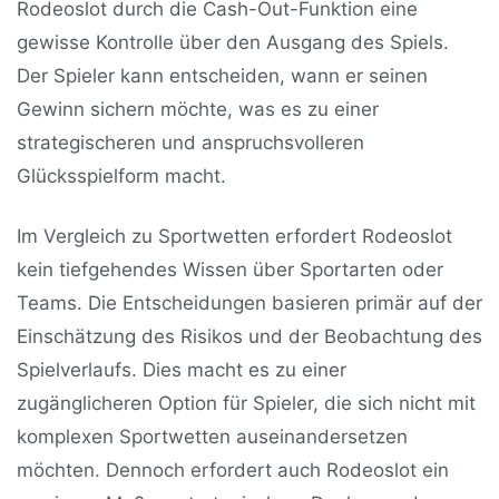
Rodeoslot durch die Cash-Out-Funktion eine
gewisse Kontrolle über den Ausgang des Spiels.
Der Spieler kann entscheiden, wann er seinen
Gewinn sichern möchte, was es zu einer
strategischeren und anspruchsvolleren
Glücksspielform macht.
Im Vergleich zu Sportwetten erfordert Rodeoslot
kein tiefgehendes Wissen über Sportarten oder
Teams. Die Entscheidungen basieren primär auf der
Einschätzung des Risikos und der Beobachtung des
Spielverlaufs. Dies macht es zu einer
zugänglicheren Option für Spieler, die sich nicht mit
komplexen Sportwetten auseinandersetzen
möchten. Dennoch erfordert auch Rodeoslot ein