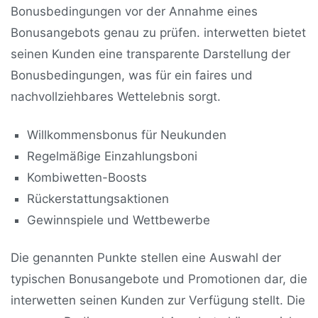
Bonusbedingungen vor der Annahme eines
Bonusangebots genau zu prüfen. interwetten bietet
seinen Kunden eine transparente Darstellung der
Bonusbedingungen, was für ein faires und
nachvollziehbares Wettelebnis sorgt.
Willkommensbonus für Neukunden
Regelmäßige Einzahlungsboni
Kombiwetten-Boosts
Rückerstattungsaktionen
Gewinnspiele und Wettbewerbe
Die genannten Punkte stellen eine Auswahl der
typischen Bonusangebote und Promotionen dar, die
interwetten seinen Kunden zur Verfügung stellt. Die