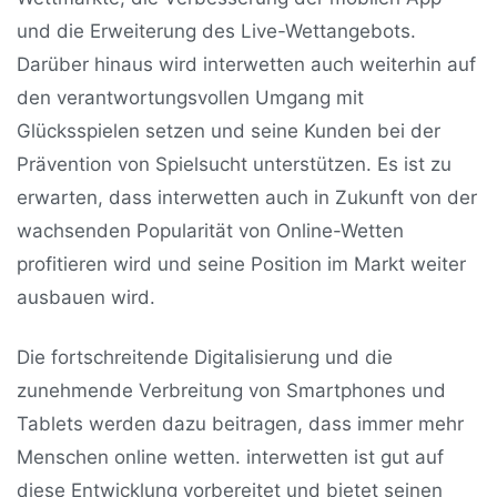
und die Erweiterung des Live-Wettangebots.
Darüber hinaus wird interwetten auch weiterhin auf
den verantwortungsvollen Umgang mit
Glücksspielen setzen und seine Kunden bei der
Prävention von Spielsucht unterstützen. Es ist zu
erwarten, dass interwetten auch in Zukunft von der
wachsenden Popularität von Online-Wetten
profitieren wird und seine Position im Markt weiter
ausbauen wird.
Die fortschreitende Digitalisierung und die
zunehmende Verbreitung von Smartphones und
Tablets werden dazu beitragen, dass immer mehr
Menschen online wetten. interwetten ist gut auf
diese Entwicklung vorbereitet und bietet seinen