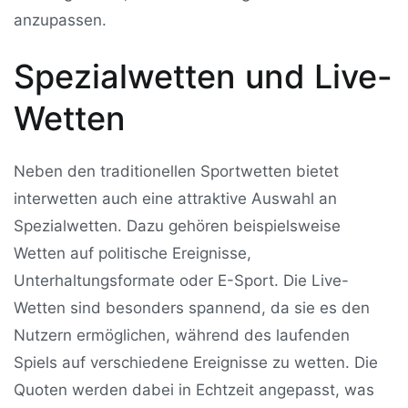
anzupassen.
Spezialwetten und Live-
Wetten
Neben den traditionellen Sportwetten bietet
interwetten auch eine attraktive Auswahl an
Spezialwetten. Dazu gehören beispielsweise
Wetten auf politische Ereignisse,
Unterhaltungsformate oder E-Sport. Die Live-
Wetten sind besonders spannend, da sie es den
Nutzern ermöglichen, während des laufenden
Spiels auf verschiedene Ereignisse zu wetten. Die
Quoten werden dabei in Echtzeit angepasst, was