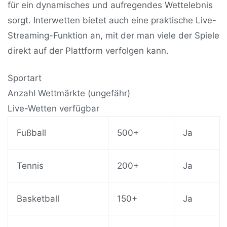
für ein dynamisches und aufregendes Wettelebnis
sorgt. Interwetten bietet auch eine praktische Live-
Streaming-Funktion an, mit der man viele der Spiele
direkt auf der Plattform verfolgen kann.
Sportart
Anzahl Wettmärkte (ungefähr)
Live-Wetten verfügbar
Fußball
500+
Ja
Tennis
200+
Ja
Basketball
150+
Ja