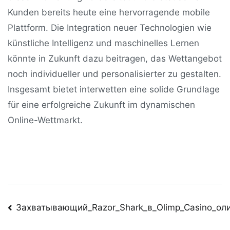
Kunden bereits heute eine hervorragende mobile
Plattform. Die Integration neuer Technologien wie
künstliche Intelligenz und maschinelles Lernen
könnte in Zukunft dazu beitragen, das Wettangebot
noch individueller und personalisierter zu gestalten.
Insgesamt bietet interwetten eine solide Grundlage
für eine erfolgreiche Zukunft im dynamischen
Online-Wettmarkt.
Post
Захватывающий_Razor_Shark_в_Olimp_Casino_ол