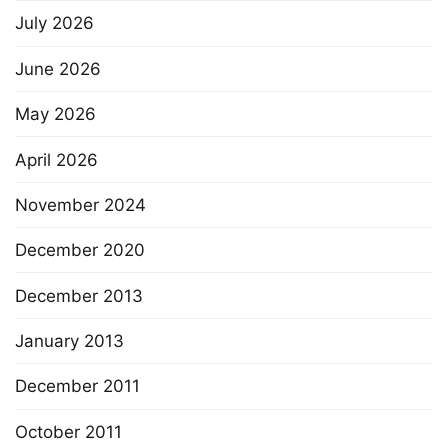
July 2026
June 2026
May 2026
April 2026
November 2024
December 2020
December 2013
January 2013
December 2011
October 2011