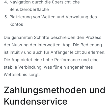
Navigation durch die übersichtliche
Benutzeroberfläche
Platzierung von Wetten und Verwaltung des
Kontos
Die genannten Schritte beschreiben den Prozess
der Nutzung der interwetten-App. Die Bedienung
ist intuitiv und auch für Anfänger leicht zu erlernen.
Die App bietet eine hohe Performance und eine
stabile Verbindung, was für ein angenehmes
Wettelebnis sorgt.
Zahlungsmethoden und
Kundenservice