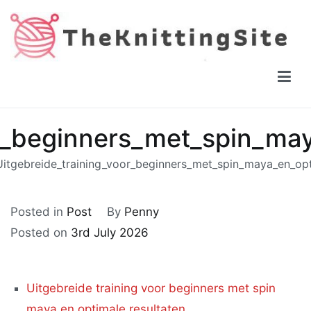
Skip
to
content
The Knitting Site
How to knit, free videos, free patterns
or_beginners_met_spin_may
Uitgebreide_training_voor_beginners_met_spin_maya_en_opt
Posted in
Post
By
Penny
Posted on
3rd July 2026
Uitgebreide training voor beginners met spin
maya en optimale resultaten